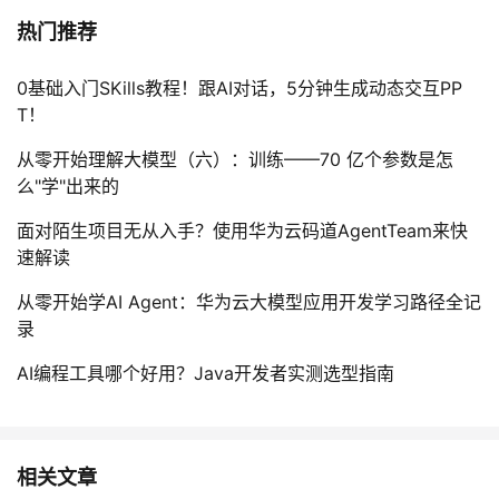
我
注
的
开
热门推荐
的
Programs
发
0基础入门SKills教程！跟AI对话，5分钟生成动态交互PP
T！
支
者
从零开始理解大模型（六）：训练——70 亿个参数是怎
么"学"出来的
持
学
面对陌生项目无从入手？使用华为云码道AgentTeam来快
我
堂
速解读
的
我
我
从零开始学AI Agent：华为云大模型应用开发学习路径全记
录
技
的
的
我
AI编程工具哪个好用？Java开发者实测选型指南
术
云
课
的
我
支
声
程
认
的
我
相关文章