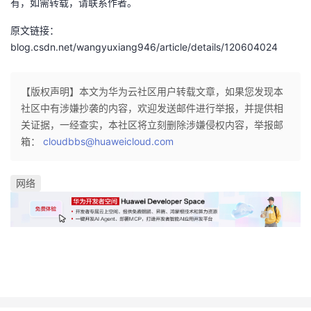
有，如需转载，请联系作者。
者
原文链接：
blog.csdn.net/wangyuxiang946/article/details/120604024
我
【版权声明】本文为华为云社区用户转载文章，如果您发现本
的
我
社区中有涉嫌抄袭的内容，欢迎发送邮件进行举报，并提供相
关证据，一经查实，本社区将立刻删除涉嫌侵权内容，举报邮
博
的
我
箱：
cloudbbs@huaweicloud.com
客
论
的
我
网络
坛
圈
的
我
子
直
的
我
我
播
活
的
我
动
关
的