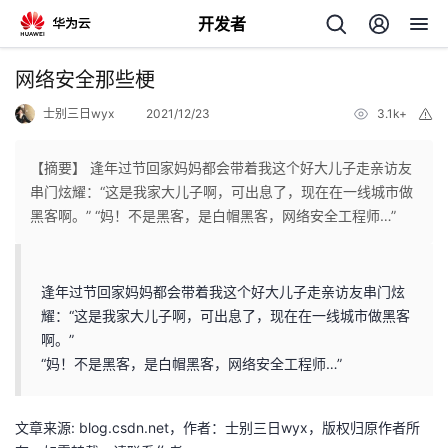
开发者
返
网络安全那些梗
回
士别三日wyx
2021/12/23
3.1k+
举
报
【摘要】 逢年过节回家妈妈都会带着我这个好大儿子走亲访友
串门炫耀：“这是我家大儿子啊，可出息了，现在在一线城市做
黑客啊。” “妈！不是黑客，是白帽黑客，网络安全工程师…”
个
我
人
逢年过节回家妈妈都会带着我这个好大儿子走亲访友串门炫
耀：“这是我家大儿子啊，可出息了，现在在一线城市做黑客
的
主
啊。”
“妈！不是黑客，是白帽黑客，网络安全工程师…”
开
页
文章来源: blog.csdn.net，作者：士别三日wyx，版权归原作者所
发