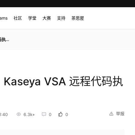
rams
社区
学堂
大赛
支持
茶思屋
行漏洞
6: Kaseya VSA 远程代码执
举报
1:40
6.3k+
0
0