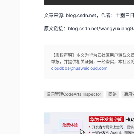
影响: 上传恶意文件至服务器；服务器接管
文章来源: blog.csdn.net，作者
简述: VSA管理程序的Endpoint中存
原文链接：blog.csdn.net/wangyuxiang946/
传漏洞的成因是正常的上传功能与身份验
0x04 影响版本
组件
【版权声明】本文为华为云社区用户转载文
Kaseya:VSA
举报，并提供相关证据，一经查实，本社区
cloudbbs@huaweicloud.com
0x05 修复建议
通用修补建议
漏洞管理CodeArts Inspector
网络
通用
暂无
临时修补建议
Kaseya官方建议用户在发布更新修复程