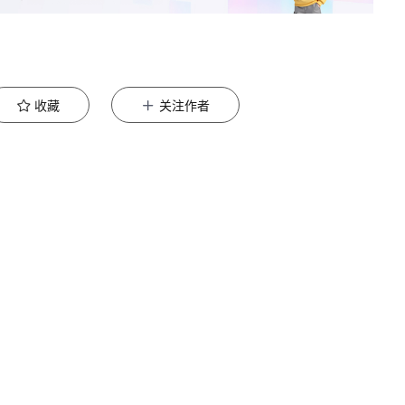
持设备的离线
控的下属设备进行检测
收藏
关注作者
http://360.net。
的QUAKE资产测绘平台(quake.360.cn)，通过资产测绘
品区域负责人或(quake#360.cn)获取对应产品。
络流量检测、多传感器数据融合关联分析手段，对该类漏洞