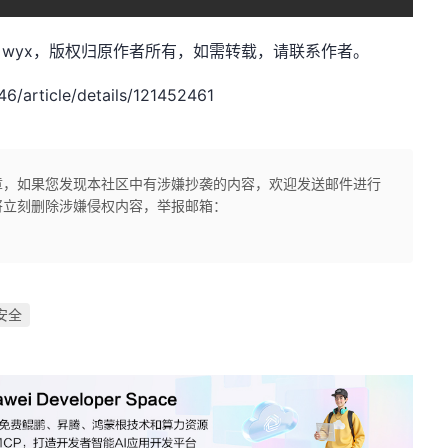
：士别三日wyx，版权归原作者所有，如需转载，请联系作者。
在一处任意文件上传漏洞，该漏洞位于
， 该上
KUpload.dll
article/details/121452461
证漏洞的结合，导致攻击者可以借此攻陷系统。
影响版本
安全版本
章，如果您发现本社区中有涉嫌抄袭的内容，欢迎发送邮件进行
*
暂无
将立刻删除涉嫌侵权内容，举报邮箱：
安全
序之前按照以下步骤进行处置