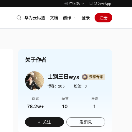
中国站
华为云App
华为云码道
文档
创作
登录
注册
关于作者
士别三日wyx
博客：
205
粉丝：
3
阅读
获赞
评论
78.2w+
10
1
+ 关注
发消息