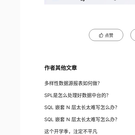
- 断开本地VSA服务器的网络连接，并保
- 使用官方提供的检测脚本，针对VSA受
Kaseya 官方检测程序下载
点赞
0x06 产品侧解决方案
若想了解更多产品信息或有相关业务需求，可移步至
作者其他文章
360城市级网络安全监测服务
360CERT的安全分析人员利用360安全大脑
多样性数据源报表如何做？
技术的方式，对该漏洞进行监测。可联系相关产
SPL是怎么处理好数据中台的？
SQL 嵌套 N 层太长太难写怎么办？
360安全分析响应平台
SQL 嵌套 N 层太长太难写怎么办？
360安全大脑的安全分析响应平台通过网
这个开学季，注定不平凡