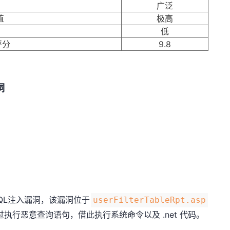
广泛
值
极高
度
低
评分
9.8
洞
处SQL注入漏洞，该漏洞位于
userFilterTableRpt.asp
通过执行恶意查询语句，借此执行系统命令以及 .net 代码。