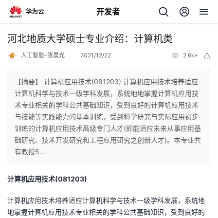
开发者
返
河北地质大学硕士专业介绍：计算机类
回
人工智能-张晨光
2021/12/22
2.6k+
举
报
【摘要】 计算机应用技术(081203) 计算机应用技术培养适应
计算机科学与技术一级学科发展，系统地地掌握计算机应用技
术专业相关的学科公共基础知识，受到良好的计算机应用技术
个
与技能等实践能力的基本训练，受到科学研究与实际应用初步
训练的计算机应用技术高级专门人才(即能适应未来从事应用基
我
人
础研究、技术开发研究和工程应用研究之创新人才)。本专业共
有教授5...
的
主
计算机应用技术(081203)
开
页
计算机应用技术培养适应计算机科学与技术一级学科发展，系统地
发
地掌握计算机应用技术专业相关的学科公共基础知识，受到良好的