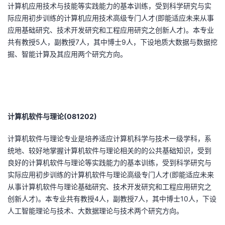
计算机应用技术与技能等实践能力的基本训练，受到科学研究与实
者
际应用初步训练的计算机应用技术高级专门人才(即能适应未来从事
应用基础研究、技术开发研究和工程应用研究之创新人才)。本专业
共有教授5人，副教授7人，其中博士9人，下设地质大数据与数据挖
我
掘、智能计算及其应用两个研究方向。
的
我
博
的
我
客
论
的
我
计算机软件与理论(081202)
计算机软件与理论专业是培养适应计算机科学与技术一级学科，系
坛
圈
的
我
统地、较好地掌握计算机软件与理论相关的的公共基础知识，受到
良好的计算机软件与理论等实践能力的基本训练，受到科学研究与
子
直
的
我
实际应用初步训练的计算机软件与理论高级专门人才(即能适应未来
从事计算机软件与理论基础研究、技术开发研究和工程应用研究之
我
播
活
的
创新人才)。本专业共有教授4人，副教授7人，其中博士10人，下设
人工智能理论与技术、大数据理论与技术两个研究方向。
我
动
关
的