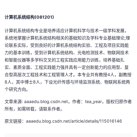
我
注
的
开
计算机系统结构(081201)
的
Programs
发
计算机系统结构专业是培养适应计算机科学与技术一级学科发展，
支
者
系统地掌握计算机系统结构相关的基础知识及学科专业基础理论;理
论联系实际，受到良好的计算机系统结构实验、工程及项目实践能
持
学
力的基本训练，受到计算机系统结构、光电检测技术、物联网技术
和智能仪器等多学科交叉的工程实践应用能力训练，培养基础扎
我
堂
实、素质全面、工程实践能力强并具有一定创新能力的应用型、复
合型高层次工程技术和工程管理人才。本专业共有教授4人，副教授
的
我
8人，其中博士8人，下设光纤传感与环境监测系统、物联网系统两
我
个研究方向。
技
的
的
我
文章来源: aaaedu.blog.csdn.net，作者：tea_year，版权归原作者
所有，如需转载，请联系作者。
术
云
课
的
我
原文链接：aaaedu.blog.csdn.net/article/details/115016146
支
声
程
认
的
我