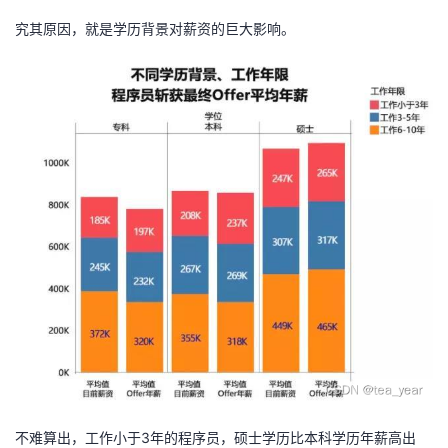
持
建
证
实
的
究其原因，就是学历背景对薪资的巨大影响。
议
验
收
藏
不难算出，工作小于3年的程序员，硕士学历比本科学历年薪高出