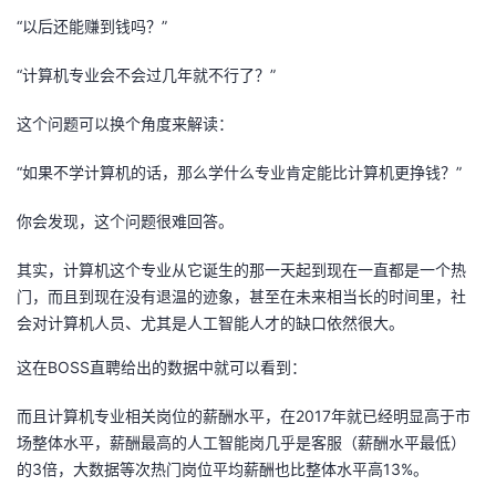
“以后还能赚到钱吗？”
者
“计算机专业会不会过几年就不行了？”
我
这个问题可以换个角度来解读：
的
我
“如果不学计算机的话，那么学什么专业肯定能比计算机更挣钱？”
博
的
我
你会发现，这个问题很难回答。
客
论
的
我
其实，计算机这个专业从它诞生的那一天起到现在一直都是一个热
门，而且到现在没有退温的迹象，甚至在未来相当长的时间里，社
坛
圈
的
我
会对计算机人员、尤其是人工智能人才的缺口依然很大。
子
直
的
我
这在BOSS直聘给出的数据中就可以看到：
我
播
活
的
而且计算机专业相关岗位的薪酬水平，在2017年就已经明显高于市
场整体水平，薪酬最高的人工智能岗几乎是客服（薪酬水平最低）
我
动
关
的
的3倍，大数据等次热门岗位平均薪酬也比整体水平高13%。