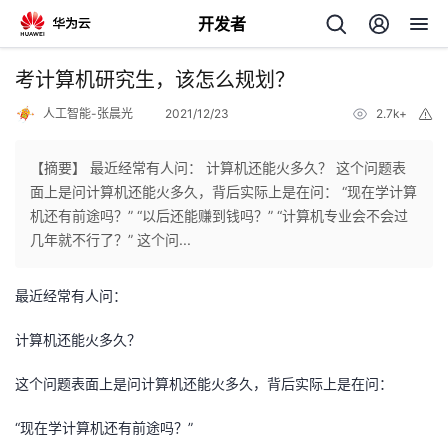
开发者
返
考计算机研究生，该怎么规划？
回
人工智能-张晨光
2021/12/23
2.7k+
举
报
【摘要】 最近经常有人问： 计算机还能火多久？ 这个问题表
面上是问计算机还能火多久，背后实际上是在问： “现在学计算
机还有前途吗？” “以后还能赚到钱吗？” “计算机专业会不会过
个
几年就不行了？” 这个问...
我
人
最近经常有人问：
的
主
计算机还能火多久？
这个问题表面上是问计算机还能火多久，背后实际上是在问：
开
页
“现在学计算机还有前途吗？”
发