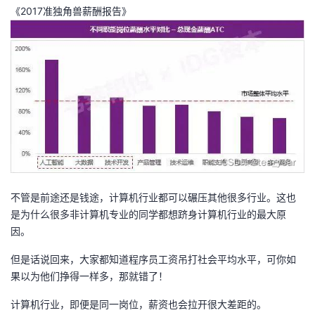
《2017准独角兽薪酬报告》
我
注
的
开
的
Programs
发
支
者
持
学
我
堂
的
我
我
不管是前途还是钱途，计算机行业都可以碾压其他很多行业。这也
是为什么很多非计算机专业的同学都想跻身计算机行业的最大原
技
的
的
我
因。
术
云
课
的
我
但是话说回来，大家都知道程序员工资吊打社会平均水平，可你如
果以为他们挣得一样多，那就错了！
支
声
程
认
的
我
计算机行业，即便是同一岗位，薪资也会拉开很大差距的。