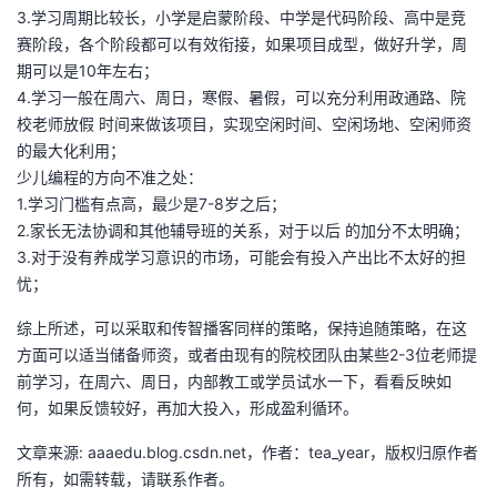
持
建
证
实
的
3.学习周期比较长，小学是启蒙阶段、中学是代码阶段、高中是竞
赛阶段，各个阶段都可以有效衔接，如果项目成型，做好升学，周
议
验
收
期可以是10年左右；
4.学习一般在周六、周日，寒假、暑假，可以充分利用政通路、院
藏
校老师放假 时间来做该项目，实现空闲时间、空闲场地、空闲师资
的最大化利用；
少儿编程的方向不准之处：
1.学习门槛有点高，最少是7-8岁之后；
2.家长无法协调和其他辅导班的关系，对于以后 的加分不太明确；
3.对于没有养成学习意识的市场，可能会有投入产出比不太好的担
忧；
综上所述，可以采取和传智播客同样的策略，保持追随策略，在这
方面可以适当储备师资，或者由现有的院校团队由某些2-3位老师提
前学习，在周六、周日，内部教工或学员试水一下，看看反映如
何，如果反馈较好，再加大投入，形成盈利循环。
文章来源: aaaedu.blog.csdn.net，作者：tea_year，版权归原作者
所有，如需转载，请联系作者。