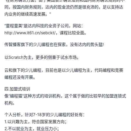
我
注
的
开
同，按国内财务规则，达内的现金流仍然是很充沛的，足以支持达
内业务的继续高速发展。”
的
Programs
发
“童程童美”是达内科技的全资子公司，网站：
http://www.it61.cn/sebckt/，课程比较全面。
支
者
传智播客旗下的少儿编程也在探索，没有达内的势头猛!
持
学
以Scratch为主，更多的侧重于试水市场。
我
堂
云和旗下的少儿编程，目前也是以少儿编程为主，代码编程和竞赛
编程还没有开展。
的
我
我
四.加盟式培训
技
的
的
我
像“编程猫”这种方式的培训机构，这个属于做的比较早的加盟连锁式
机构。
术
云
课
的
我
个人分析，针对7-18岁的少儿编程的好处有：
支
声
程
认
的
我
1.以兴趣为主，符合国家发展方向；
2.不以就业为主，就业压力小；