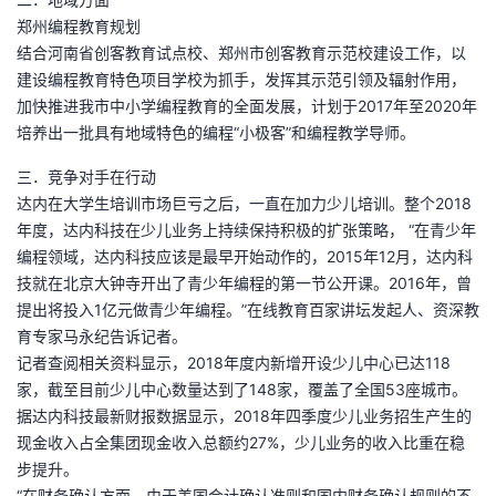
郑州编程教育规划
者
结合河南省创客教育试点校、郑州市创客教育示范校建设工作，以
建设编程教育特色项目学校为抓手，发挥其示范引领及辐射作用，
我
加快推进我市中小学编程教育的全面发展，计划于2017年至2020年
培养出一批具有地域特色的编程“小极客”和编程教学导师。
的
我
三．竞争对手在行动
博
的
我
达内在大学生培训市场巨亏之后，一直在加力少儿培训。整个2018
年度，达内科技在少儿业务上持续保持积极的扩张策略， “在青少年
客
论
的
我
编程领域，达内科技应该是最早开始动作的，2015年12月，达内科
技就在北京大钟寺开出了青少年编程的第一节公开课。2016年，曾
坛
圈
的
我
提出将投入1亿元做青少年编程。”在线教育百家讲坛发起人、资深教
育专家马永纪告诉记者。
子
直
的
我
记者查阅相关资料显示，2018年度内新增开设少儿中心已达118
家，截至目前少儿中心数量达到了148家，覆盖了全国53座城市。
我
播
活
的
据达内科技最新财报数据显示，2018年四季度少儿业务招生产生的
现金收入占全集团现金收入总额约27%，少儿业务的收入比重在稳
我
动
关
的
步提升。
“在财务确认方面，由于美国会计确认准则和国内财务确认规则的不