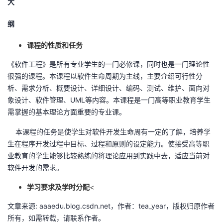
大
者
纲
我
课程的性质和任务
《软件工程》是所有专业学生的一门必修课，同时也是一门理论性
的
我
很强的课程。本课程以软件生命周期为主线，主要介绍可行性分
析、需求分析、概要设计、详细设计、编码、测试、维护、面向对
博
的
我
象设计、软件管理、UML等内容。本课程是一门高等职业教育学生
需掌握的基本理论方面重要的专业课。
客
论
的
我
本课程的任务是使学生对软件开发生命周有一定的了解，培养学
坛
圈
的
我
生在程序开发过程中目标、过程和原则的设定能力。使接受高等职
业教育的学生能够比较熟练的将理论应用到实践中去，适应当前对
子
直
的
我
软件开发的需求。
我
播
活
的
学习要求及学时分配
<
文章来源: aaaedu.blog.csdn.net，作者：tea_year，版权归原作者
我
动
关
的
所有，如需转载，请联系作者。