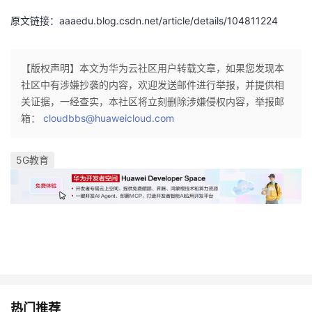
我
注
的
开
原文链接：aaaedu.blog.csdn.net/article/details/104811224
的
Programs
发
【版权声明】本文为华为云社区用户转载文章，如果您发现本
支
者
社区中有涉嫌抄袭的内容，欢迎发送邮件进行举报，并提供相
关证据，一经查实，本社区将立刻删除涉嫌侵权内容，举报邮
持
学
箱：
cloudbbs@huaweicloud.com
我
堂
5G教育
的
我
我
技
的
的
我
术
云
课
的
我
支
声
程
认
的
我
热门推荐