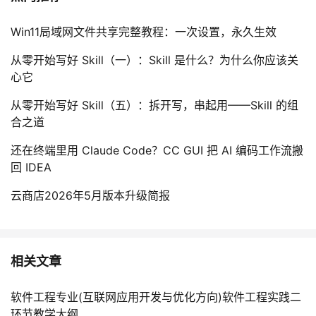
持
建
证
实
的
Win11局域网文件共享完整教程：一次设置，永久生效
议
验
收
从零开始写好 Skill（一）：Skill 是什么？为什么你应该关
藏
心它
从零开始写好 Skill（五）：拆开写，串起用——Skill 的组
合之道
还在终端里用 Claude Code？CC GUI 把 AI 编码工作流搬
回 IDEA
云商店2026年5月版本升级简报
相关文章
软件工程专业(互联网应用开发与优化方向)软件工程实践二
环节教学大纲