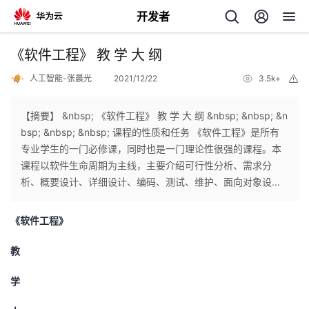
开发者
返
《软件工程》 教 学 大 纲
回
人工智能-张晨光
2021/12/22
3.5k+
举
报
【摘要】 &nbsp; 《软件工程》 教 学 大 纲 &nbsp; &nbsp; &n
bsp; &nbsp; &nbsp; 课程的性质和任务 《软件工程》是所有
专业学生的一门必修课，同时也是一门理论性很强的课程。本
个
课程以软件生命周期为主线，主要介绍可行性分析、需求分
析、概要设计、详细设计、编码、测试、维护、面向对象设...
我
人
《软件工程》
的
主
教
开
页
学
发