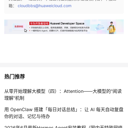
我
箱：
注
cloudbbs@huaweicloud.com
的
开
的
Programs
发
支
者
持
学
我
堂
的
我
热门推荐
我
技
的
的
我
从零开始理解大模型（四）：Attention——大模型的"阅读
理解"机制
术
云
课
的
我
用 OpenClaw 搭建「每日对话总结」：让 AI 每天自动复盘
你的对话、记忆与待办
支
声
程
认
的
我
2026年6月最新Hermes Agent安装教程（国内无特殊网络