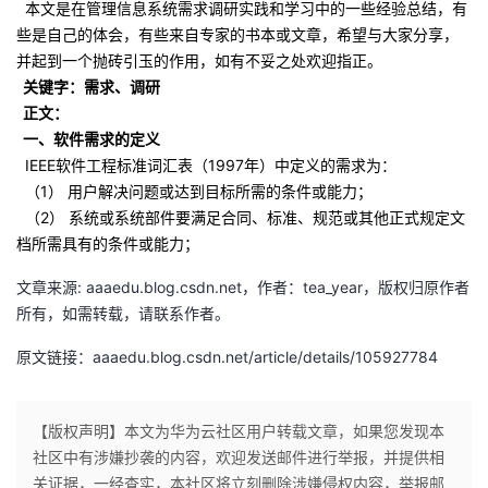
本文是在管理信息系统需求调研实践和学习中的一些经验总结，有
些是自己的体会，有些来自专家的书本或文章，希望与大家分享，
者
并起到一个抛砖引玉的作用，如有不妥之处欢迎指正。
关键字：需求、调研
我
正文：
一、软件需求的定义
的
我
IEEE软件工程标准词汇表（1997年）中定义的需求为：
（1） 用户解决问题或达到目标所需的条件或能力；
博
的
我
（2） 系统或系统部件要满足合同、标准、规范或其他正式规定文
档所需具有的条件或能力；
客
论
的
我
文章来源: aaaedu.blog.csdn.net，作者：tea_year，版权归原作者
坛
圈
的
我
所有，如需转载，请联系作者。
子
直
的
我
原文链接：aaaedu.blog.csdn.net/article/details/105927784
我
播
活
的
【版权声明】本文为华为云社区用户转载文章，如果您发现本
我
社区中有涉嫌抄袭的内容，欢迎发送邮件进行举报，并提供相
动
关
的
关证据，一经查实，本社区将立刻删除涉嫌侵权内容，举报邮