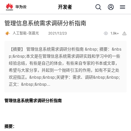
开发者
返
管理信息系统需求调研分析指南
回
人工智能-张晨光
2021/12/23
1.9k+
举
报
【摘要】 管理信息系统需求调研分析指南 &nbsp; 摘要：&nbs
p;&nbsp;本文是在管理信息系统需求调研实践和学习中的一些
经验总结，有些是自己的体会，有些来自专家的书本或文章，
个
希望与大家分享，并起到一个抛砖引玉的作用，如有不妥之处
欢迎指正。&nbsp;&nbsp;关键字：需求、调研&nbsp;&nbsp;
我
人
正文：&nbsp;&nbsp...
的
主
管理信息系统需求调研分析指南
开
页
摘要：
发