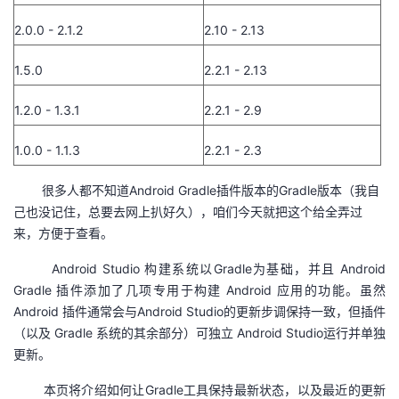
我
注
的
开
2.0.0 - 2.1.2
2.10 - 2.13
的
Programs
发
1.5.0
2.2.1 - 2.13
支
者
1.2.0 - 1.3.1
2.2.1 - 2.9
持
1.0.0 - 1.1.3
学
2.2.1 - 2.3
很多人都不知道Android Gradle插件版本的Gradle版本（我自
我
堂
己也没记住，总要去网上扒好久），咱们今天就把这个给全弄过
来，方便于查看。
的
我
我
Android Studio 构建系统以Gradle为基础，并且 Android
技
的
的
我
Gradle 插件添加了几项专用于构建 Android 应用的功能。虽然
Android 插件通常会与Android Studio的更新步调保持一致，但插件
术
云
课
的
我
（以及 Gradle 系统的其余部分）可独立 Android Studio运行并单独
更新。
支
声
程
认
的
我
本页将介绍如何让Gradle工具保持最新状态，以及最近的更新