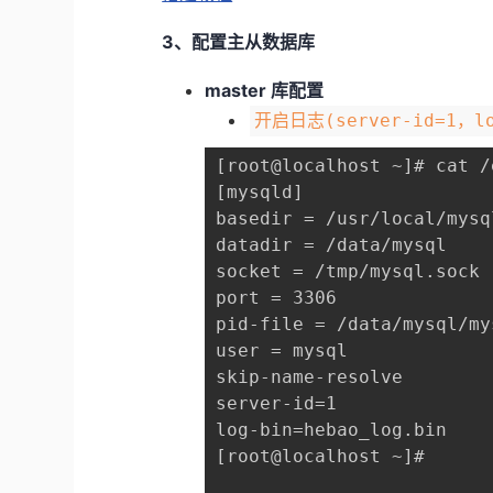
3、配置主从数据库
master 库配置
开启日志(server-id=1，lo
[root@localhost ~]# cat /
[mysqld]

basedir = /usr/local/mysql
datadir = /data/mysql

socket = /tmp/mysql.sock

port = 3306

pid-file = /data/mysql/my
user = mysql

skip-name-resolve

server-id=1

log-bin=hebao_log.bin

[root@localhost ~]# 
