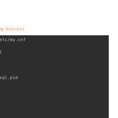
g-bin=xx)
etc/my.cnf



sql.pid
