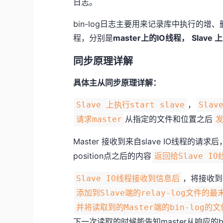
日志。
bin-log日志主要用来记录库中执行的增
程，分别是
master上的IO线程，
Slave
同步原理详解
具体主从同步原理详解：
，
Slave 上执行start slave
Slav
从指定的文件和位置之后
请求master
发
Master 接收到来自slave IO线程的请求后
position点之后的内容
返回给Slave IO
，将接收到
Slave IO线程接收到信息后
添加到Slave端的relay-log文件的最
并将读取到的Master端的bin-log的文件
下一次读取的时候能告知master从响应的bi