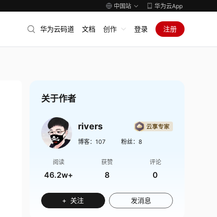
中国站
华为云App
华为云码道
文档
创作
登录
注册
关于作者
rivers
博客：
107
粉丝：
8
阅读
获赞
评论
46.2w+
8
0
+ 关注
发消息