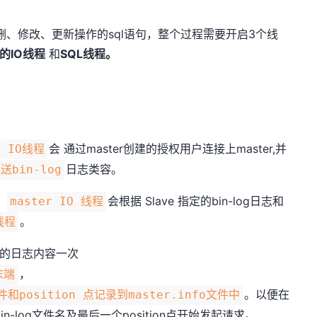
、删、修改、更新操作的sql语句，整个过程需要开启3个线
 上的IO线程
和
SQL线程。
会 通过master创建的授权用户连接上master,并
e IO线程
日志类容。
送bin-log
，
会根据 Slave 指定的bin-log日志和
master IO 线程
。
线程
的日志内容一次
，
末端
。以便在
和position 点记录到master.info文件中
n-log文件名及最后一个position点开始发起请求。