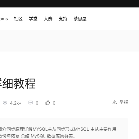
rams
社区
学堂
大赛
支持
茶思屋
详细教程
举报
4.2k+
0
0
战简介同步原理详解MYSQL主从同步形式MYSQL 主从主要作用
份与恢复 总结 MySQL 数据库集群实...