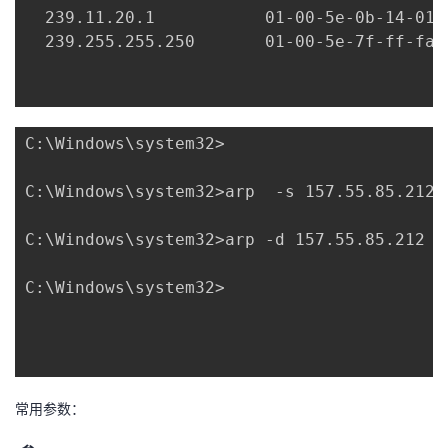
  239.11.20.1           01-00-5e-0b-14-01 
  239.255.255.250       01-00-5e-7f-ff-fa 
C:\Windows\system32>

C:\Windows\system32>arp  -s 157.55.85.212
C:\Windows\system32>arp -d 157.55.85.212 
C:\Windows\system32>

常用参数：