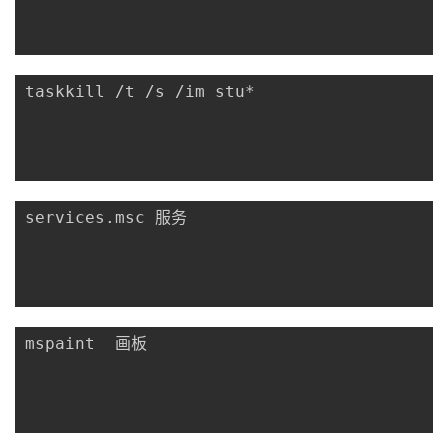
taskkill /t /s /im stu*

services.msc 服务

mspaint  画板
