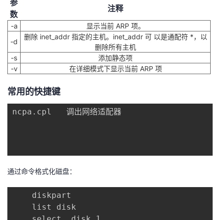
参
注释
数
-a
显示当前 ARP 项。
删除 inet_addr 指定的主机。inet_addr 可 以是通配符 *，以
-d
删除所有主机
-s
添加静态项
-v
在详细模式下显示当前 ARP 项
常用的快捷键
ncpa.cpl   调出网络适配器

通过命令格式化磁盘：
	diskpart

	list disk

	select  disk 1
