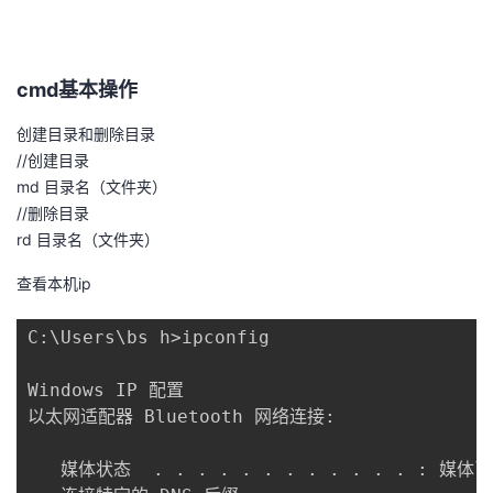
者
cmd基本操作
我
创建目录和删除目录
的
我
//创建目录
md 目录名（文件夹）
博
的
我
//删除目录
rd 目录名（文件夹）
客
论
的
我
查看本机ip
坛
圈
的
我
C:\Users\bs h>ipconfig

子
直
的
我
Windows IP 配置

我
播
活
的
以太网适配器 Bluetooth 网络连接:

我
动
关
的
   媒体状态  . . . . . . . . . . . . : 媒体已