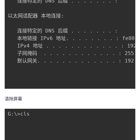
   连接特定的 DNS 后缀 . . . . . . . :

我
注
的
开
以太网适配器 本地连接:

的
Programs
发
   连接特定的 DNS 后缀 . . . . . . . :

支
者
   本地链接 IPv6 地址. . . . . . . . : fe80::9
   IPv4 地址 . . . . . . . . . . . . : 192.1
持
学
   子网掩码  . . . . . . . . . . . . : 255.25
   默认网关. . . . . . . . . . . . . : 192.16
我
堂
的
我
我
技
的
清除屏幕
的
我
术
云
G:\>cls

课
的
我
支
声
程
认
的
我