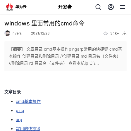
开发者
返
windows 里面常用的cmd命令
回
rivers
2021/12/23
3.1k+
举
报
【摘要】 文章目录 cmd基本操作pingarp常用的快捷键 cmd基
本操作 创建目录和删除目录 //创建目录 md 目录名（文件夹）
//删除目录 rd 目录名（文件夹） 查看本机ip C:\...
个
我
人
文章目录
的
主
cmd基本操作
ping
开
页
arp
发
常用的快捷键