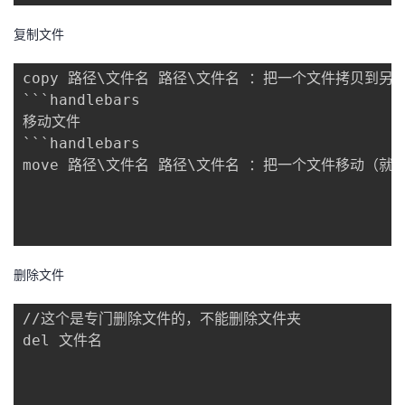
持
建
证
实
的
复制文件
议
验
收
copy 路径\文件名 路径\文件名 ：把一个文件拷贝到另一
藏
```handlebars

移动文件

```handlebars

move 路径\文件名 路径\文件名 ：把一个文件移动（就
删除文件
//这个是专门删除文件的，不能删除文件夹

del 文件名
