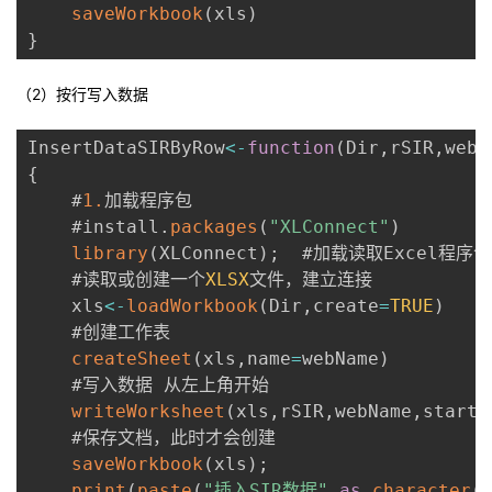
saveWorkbook
(
xls
)
}
（2）按行写入数据
InsertDataSIRByRow
<
-
function
(
Dir
,
rSIR
,
webN
{
    #
1.
加载程序包  

    #install
.
packages
(
"XLConnect"
)
library
(
XLConnect
)
;
  #加载读取Excel程序包 
    #读取或创建一个
XLSX
文件，建立连接  

    xls
<
-
loadWorkbook
(
Dir
,
create
=
TRUE
)
    #创建工作表  

createSheet
(
xls
,
name
=
webName
)
    #写入数据 从左上角开始  

writeWorksheet
(
xls
,
rSIR
,
webName
,
startR
    #保存文档，此时才会创建  

saveWorkbook
(
xls
)
;
print
(
paste
(
"插入SIR数据"
,
as
.
character
(