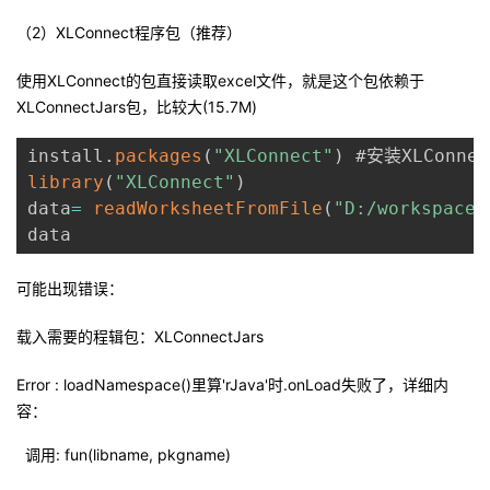
（2）XLConnect程序包（推荐）
者
使用XLConnect的包直接读取excel文件，就是这个包依赖于
我
XLConnectJars包，比较大(15.7M)
的
我
install
.
packages
(
"XLConnect"
)
library
(
"XLConnect"
)
博
的
我
data
=
readWorksheetFromFile
(
"D:/workspace/
data
客
论
的
我
可能出现错误：
坛
圈
的
我
载入需要的程辑包：XLConnectJars
子
直
的
我
Error : loadNamespace()里算'rJava'时.onLoad失败了，详细内
我
播
活
的
容：
调用: fun(libname, pkgname)
我
动
关
的