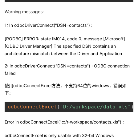
持
建
证
实
的
Warning messages:
议
验
收
1: In odbcDriverConnect("DSN=contacts") :
藏
[RODBC] ERROR: state IM014, code 0, message [Microsoft]
[ODBC Driver Manager] The specified DSN contains an
architecture mismatch between the Driver and Application
2: In odbcDriverConnect("DSN=contacts") : ODBC connection
failed
使用odbcConnectExcel方法，不支持64位的windows，错误如
下：
odbcConnectExcel
(
"D:/workspace/data.xls"
)
Error in odbcConnectExcel("c:/r-workspace/contacts.xls") :
odbcConnectExcel is only usable with 32-bit Windows