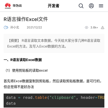
开发者
返
R语言操作Excel文件
回
孙小北
2021/12/22
3.6k+
举
报
【摘要】 R语言读取文本数据，今天给大家分享几种R语言读取
Excel的方法，及写入Excel数据的方法。
个
一、R语言读取Excel数据
我
人
（1）使用剪贴板的读取excel
的
首先将Excel数据复制到剪贴板，然后读取剪贴板数据，是可行的，
主
但总觉得不是好办法
开
页
data 
=
 read
.
table
(
"clipboard"
,
 header
=
TRUE
data
发