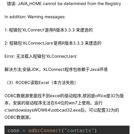
错误: JAVA_HOME cannot be determined from the Registry
我
注
的
开
In addition: Warning messages:
的
Programs
发
1: 程辑包‘XLConnect’是用R版本3.3.3 来建造的
支
者
2: 程辑包‘XLConnectJars’是用R版本3.3.3 来建造的
持
学
Error: 无法载入程辑包‘XLConnectJars’
我
堂
解决方法;安装JDK，XLConnect程序包依赖于Java环境
的
我
我
（3）RODBC读取Excel（本方法失败）
技
的
的
我
ODBC数据源里面找不到excel的驱动程序,原因是office是32为版
本，安装的驱动程序无法在64位的win7上使用。运行
术
云
课
的
我
c:\windows\sysWOW64\odbcad32.exe后，可以配置32为的
ODBC数据源。
支
声
程
认
的
我
conn 
=
odbcConnect
(
"contacts"
)