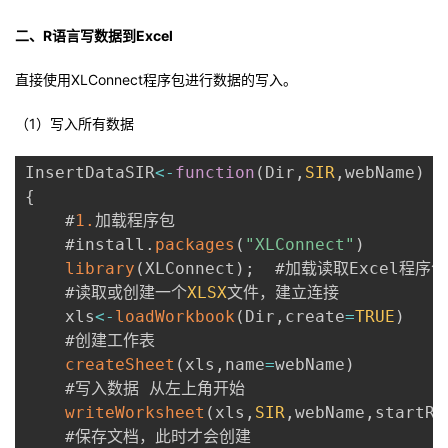
二、R语言写数据到Excel
直接使用XLConnect程序包进行数据的写入。
（1）写入所有数据
InsertDataSIR
<
-
function
(
Dir
,
SIR
,
webName
)
{
    #
1.
加载程序包  

    #install
.
packages
(
"XLConnect"
)
library
(
XLConnect
)
;
  #加载读取Excel程序包 
    #读取或创建一个
XLSX
文件，建立连接  

    xls
<
-
loadWorkbook
(
Dir
,
create
=
TRUE
)
    #创建工作表  

createSheet
(
xls
,
name
=
webName
)
    #写入数据 从左上角开始  

writeWorksheet
(
xls
,
SIR
,
webName
,
startRo
    #保存文档，此时才会创建  
