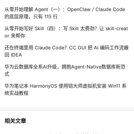
从零开始理解 Agent（一）：OpenClaw / Claude Code
的底层原理，只有 115 行
从零开始写好 Skill（四）：写 Skill 太费劲？让 skill-creat
or 来帮你
还在终端里用 Claude Code？CC GUI 把 AI 编码工作流搬
回 IDEA
华为云数据库全系AI升级，拥抱Agent-Native数据库新范
式
华为笔记本 HarmonyOS 使用铠大师虚拟机安装 Win11 系
统实战教程
相关文章