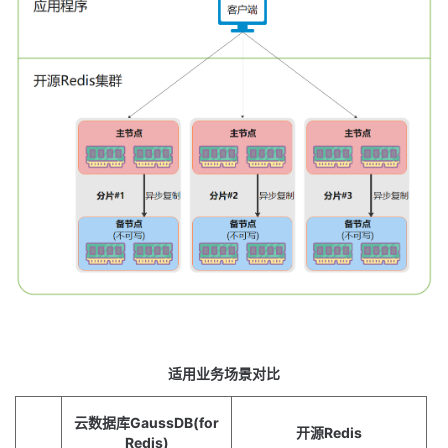
持
建
证
实
的
议
验
收
藏
适用业务场景对比
云数据库GaussDB(for
开源Redis
Redis)