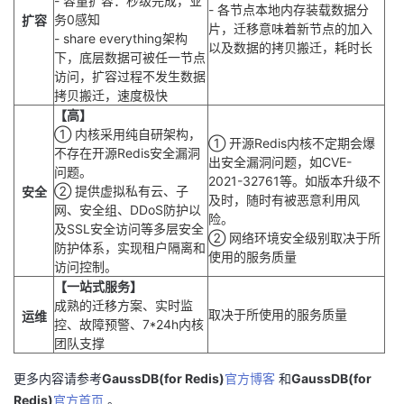
- 容量扩容：秒级完成，业
- 各节点本地内存装载数据分
务0感知
扩容
片，迁移意味着新节点的加入
- share everything架构
以及数据的拷贝搬迁，耗时长
下，底层数据可被任一节点
访问，扩容过程不发生数据
拷贝搬迁，速度极快
【高】
① 内核采用纯自研架构，
① 开源Redis内核不定期会爆
不存在开源Redis安全漏洞
出安全漏洞问题，如CVE-
问题。
2021-32761等。如版本升级不
② 提供虚拟私有云、子
安全
及时，随时有被恶意利用风
网、安全组、DDoS防护以
险。
及SSL安全访问等多层安全
② 网络环境安全级别取决于所
防护体系，实现租户隔离和
使用的服务质量
访问控制。
【一站式服务】
成熟的迁移方案、实时监
取决于所使用的服务质量
运维
控、故障预警、7*24h内核
团队支撑
更多内容请参考
GaussDB(for Redis)
官方博客
和
GaussDB(for
Redis)
官方首页
。