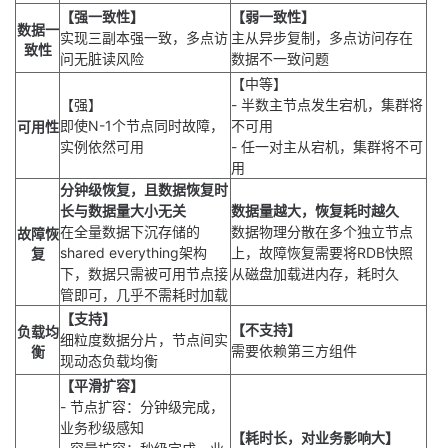
【强一致性】
【弱一致性】
数据一
实现三副本强一致，多点访
主从异步复制，多点访问存在
致性
问无脏读风险
数据不一致问题
【中等】
【强】
- 半数主节点发生宕机，集群将
即使N-1个节点同时故障，
不可用
可用性
实例依然可用
- 任一对主从宕机，集群将不可
用
分钟级恢复，且数据恢复时
长与数据量大小无关
数据量越大，恢复耗时越久
在全量数据下沉存储的
数据物理分散在多个独立节点
故障恢
shared everything架构
上，故障恢复需要将RDB快照
复
下，数据只需被可用节点接
从磁盘加载进内存，耗时久
管即可，几乎不需耗时加载
【支持】
【不支持】
负载均
细粒度数据分片，节点间实
需要依赖第三方组件
衡
现动态负载均衡
【平滑扩容】
- 节点扩容：分钟级完成，
业务秒级感知
【耗时长，对业务影响大】