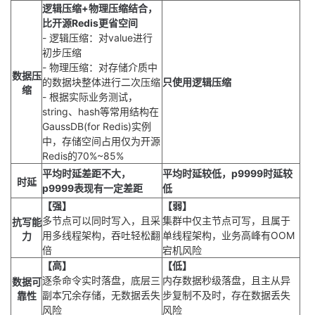
逻辑压缩+物理压缩结合，
比开源Redis更省空间
- 逻辑压缩：对value进行
初步压缩
- 物理压缩：对存储介质中
数据压
的数据块整体进行二次压缩
只使用逻辑压缩
缩
- 根据实际业务测试，
string、hash等常用结构在
GaussDB(for Redis)实例
中，存储空间占用仅为开源
Redis的70%~85%
平均时延差距不大，
平均时延较低，p9999时延较
时延
p9999表现有一定差距
低
【强】
【弱】
多节点可以同时写入，且采
集群中仅主节点可写，且属于
抗写能
用多线程架构，吞吐轻松翻
单线程架构，业务高峰有OOM
力
倍
宕机风险
【高】
【低】
逐条命令实时落盘，底层三
内存数据秒级落盘，且主从异
数据可
副本冗余存储，无数据丢失
步复制不及时，存在数据丢失
靠性
风险
风险