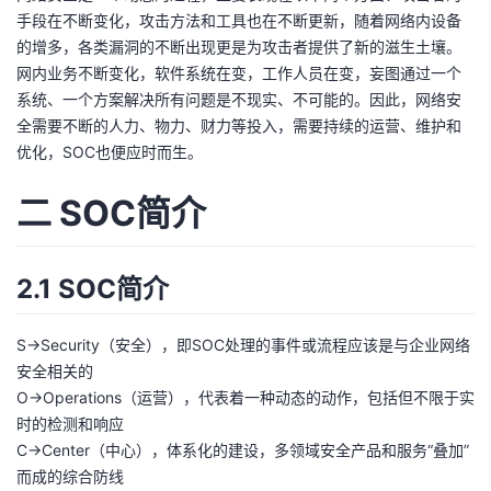
手段在不断变化，攻击方法和工具也在不断更新，随着网络内设备
者
的增多，各类漏洞的不断出现更是为攻击者提供了新的滋生土壤。
网内业务不断变化，软件系统在变，工作人员在变，妄图通过一个
我
系统、一个方案解决所有问题是不现实、不可能的。因此，网络安
全需要不断的人力、物力、财力等投入，需要持续的运营、维护和
的
我
优化，SOC也便应时而生。
博
的
我
二 SOC简介
客
论
的
我
2.1 SOC简介
坛
圈
的
我
S->Security（安全），即SOC处理的事件或流程应该是与企业网络
子
直
的
我
安全相关的
O->Operations（运营），代表着一种动态的动作，包括但不限于实
我
播
活
的
时的检测和响应
C->Center（中心），体系化的建设，多领域安全产品和服务“叠加”
我
动
关
的
而成的综合防线