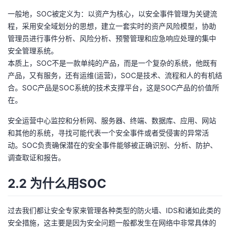
我
注
的
开
一般地，SOC被定义为：以资产为核心，以安全事件管理为关键流
程，采用安全域划分的思想，建立一套实时的资产风险模型，协助
的
Programs
发
管理员进行事件分析、风险分析、预警管理和应急响应处理的集中
安全管理系统。
支
者
本质上，SOC不是一款单纯的产品，而是一个复杂的系统，他既有
产品，又有服务，还有运维(运营)，SOC是技术、流程和人的有机结
持
学
合。SOC产品是SOC系统的技术支撑平台，这是SOC产品的价值所
在。
我
堂
安全运营中心监控和分析网、服务器、终端、数据库、应用、网站
和其他的系统，寻找可能代表一个安全事件或者受侵害的异常活
的
我
我
动。SOC负责确保潜在的安全事件能够被正确识别、分析、防护、
调查取证和报告。
技
的
的
我
2.2 为什么用SOC
术
云
课
的
我
支
声
过去我们都让安全专家来管理各种类型的防火墙、IDS和诸如此类的
程
认
的
我
安全措施，这主要是因为安全问题一般都发生在网络中非常具体的