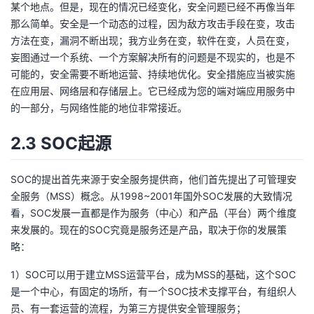
持
建
某个地点。但是，现在的情况已经变化，安全问题已经不再像当年
证
实
的
那么简单。安全是一个动态的过程，因为敌方攻击手段在变，攻击
议
方法在变，漏洞不断出现；我方业务在变，软件在变，人员在变，
验
收
妄图通过一个系统、一个方案解决所有的问题是不现实的，也是不
可能的，安全需要不断地运营、持续地优化。安全措施应当被实施
藏
在应用层、网络层和存储层上。它已经成为您的端对端应用服务中
的一部分，与网络性能的地位非常接近。
2.3 SOC起源
SOC的提出首先来源于安全服务提供商，他们首先提出了可管理安
全服务（MSS）概念。从1998~2001年国外SOC发展的大致情况
看，SOC发展一直都是作为服务（中心）和产品（平台）两个维度
来发展的。现在的SOC究竟是服务还是产品，取决于你的发展策
略：
1）SOC可以用于建立MSS运营平台，成为MSS的基础，这个SOC
是一个中心，有固定的场所，有一个SOC技术支撑平台，有组织人
员、有一套运营的流程，为第三方提供安全管理服务；