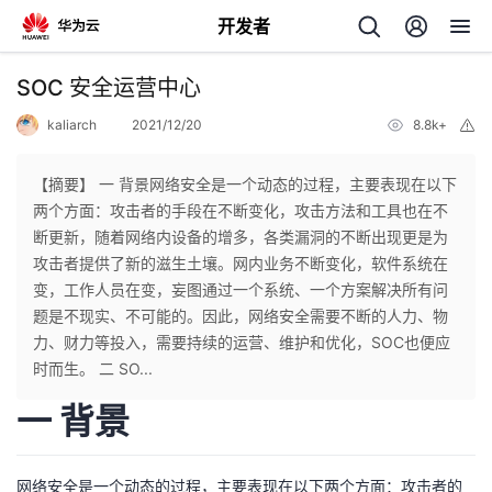
开发者
返
SOC 安全运营中心
回
kaliarch
2021/12/20
8.8k+
举
报
【摘要】 一 背景网络安全是一个动态的过程，主要表现在以下
两个方面：攻击者的手段在不断变化，攻击方法和工具也在不
断更新，随着网络内设备的增多，各类漏洞的不断出现更是为
个
攻击者提供了新的滋生土壤。网内业务不断变化，软件系统在
变，工作人员在变，妄图通过一个系统、一个方案解决所有问
我
人
题是不现实、不可能的。因此，网络安全需要不断的人力、物
力、财力等投入，需要持续的运营、维护和优化，SOC也便应
的
主
时而生。 二 SO...
一 背景
开
页
发
网络安全是一个动态的过程，主要表现在以下两个方面：攻击者的