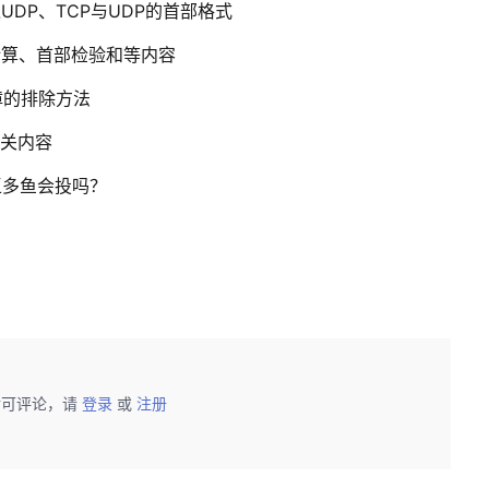
DP、TCP与UDP的首部格式
计算、首部检验和等内容
障的排除方法
有关内容
王多鱼会投吗？
后可评论，请
登录
或
注册