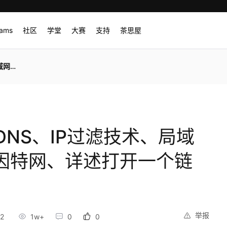
rams
社区
学堂
大赛
支持
茶思屋
了什么?
NS、IP过滤技术、局域
问因特网、详述打开一个链
举报
12
1w+
0
0