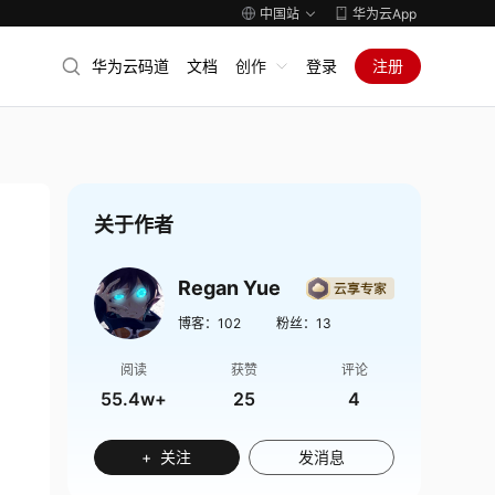
中国站
华为云App
华为云码道
文档
创作
登录
注册
关于作者
Regan Yue
博客：
102
粉丝：
13
阅读
获赞
评论
55.4w+
25
4
+ 关注
发消息