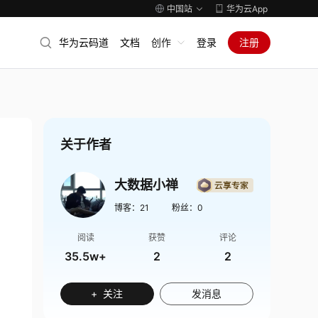
中国站
华为云App
华为云码道
文档
创作
登录
注册
关于作者
大数据小禅
博客：
21
粉丝：
0
阅读
获赞
评论
35.5w+
2
2
+ 关注
发消息