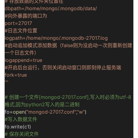
# 存放数据的文件夹位置在
dbpath=/home/mongo/.mongodb/data/
#向外暴露的端口为
port=27017
#日志文件位置
logpath=/home/mongo/.mongodb-27017.log
#启动追加模式添加数据（false则为没启动一次则重新创建
一个日志文件）
logappend=true
#开启后台运行，否则关闭启动窗口则即刻停止服务端
fork=true
'''
# 创建一个文件[mongod-27017.conf],写入时必须为utf-8
格式,因为python2写入的是二进制
fo=
open
(
"mongod-27017.conf"
,
"w"
)
#写入数据文件
fo.write(c1)
# 保存关闭文件