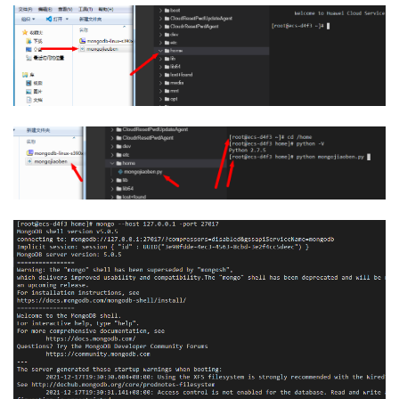
我
注
的
开
的
Programs
发
支
者
持
学
我
堂
的
我
我
技
的
的
我
术
云
课
的
我
支
声
程
认
的
我