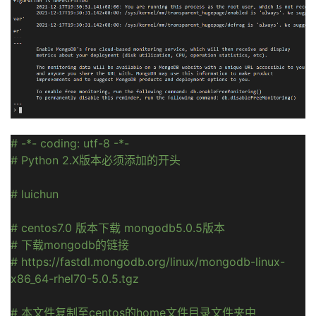
持
建
证
实
的
议
验
收
藏
# -*- coding: utf-8 -*-
# Python 2.X版本必须添加的开头
# luichun
# centos7.0 版本下载 mongodb5.0.5版本
# 下载mongodb的链接
# https://fastdl.mongodb.org/linux/mongodb-linux-
x86_64-rhel70-5.0.5.tgz
# 本文件复制至centos的home文件目录文件夹中