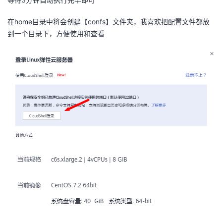
者
在home目录中将会创建【confs】文件夹，我喜欢把配置文件都放
到一个目录下，方便使用和查看
我
的
我
博
的
我
客
论
的
我
坛
圈
的
我
子
直
的
我
我
播
活
的
我
动
关
的