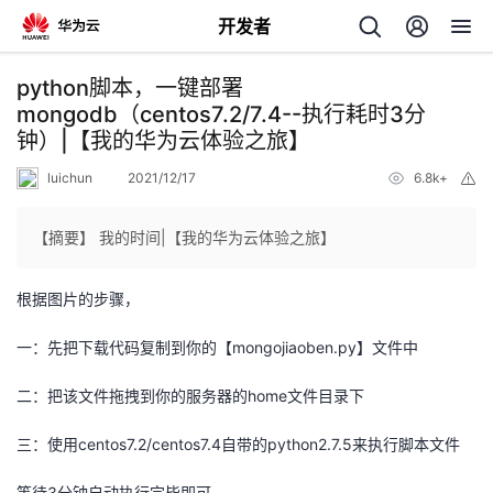
开发者
返
python脚本，一键部署
回
mongodb（centos7.2/7.4--执行耗时3分
钟）|【我的华为云体验之旅】
luichun
2021/12/17
6.8k+
举
报
【摘要】 我的时间|【我的华为云体验之旅】
个
根据图片的步骤，
我
人
一：先把下载代码复制到你的【mongojiaoben.py】文件中
的
主
二：把该文件拖拽到你的服务器的home文件目录下
开
页
三：使用centos7.2/centos7.4自带的python2.7.5来执行脚本文件
发
等待3分钟自动执行完毕即可