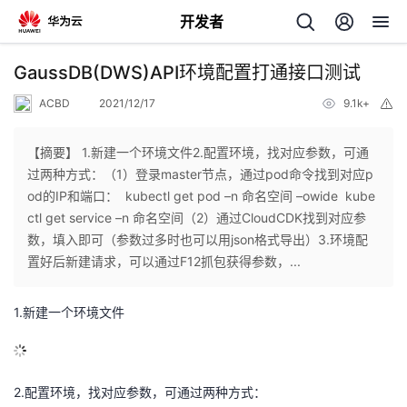
开发者
返
GaussDB(DWS)API环境配置打通接口测试
回
ACBD
2021/12/17
9.1k+
举
报
【摘要】 1.新建一个环境文件2.配置环境，找对应参数，可通
过两种方式：（1）登录master节点，通过pod命令找到对应p
od的IP和端口： kubectl get pod –n 命名空间 –owide kube
个
ctl get service –n 命名空间（2）通过CloudCDK找到对应参
数，填入即可（参数过多时也可以用json格式导出）3.环境配
我
人
置好后新建请求，可以通过F12抓包获得参数，...
我
的
主
1.
新建一个环境文件
我
的
开
页
我
的
2.
开
配置环境，找对应参数，可通过两种方式：
发