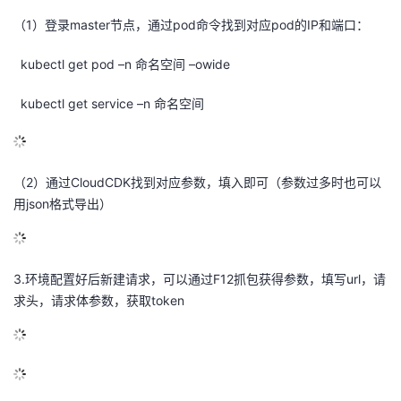
（
1
）登录
master
节点，通过
pod
命令找到对应
pod
的
IP
和端口：
的
Programs
发
者
kubectl get pod –n
命名空间
–owide
支
者
我
kubectl get service –n
命名空间
持
学
的
我
我
堂
博
的
我
（2）通过CloudCDK找到对应参数，填入即可（参数过多时也可以
的
我
用json格式导出）
客
论
的
我
我
技
的
坛
圈
的
我
的
我
3.
环境配置好后新建请求，可以通过
F12
抓包获得参数，填写
url
，请
术
云
子
直
的
我
课
的
我
求头，请求体参数，获取
token
支
声
播
活
的
程
认
的
我
持
建
动
关
证
实
的