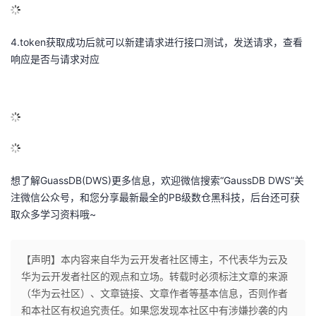
议
注
验
收
4.token
获取成功后就可以新建请求进行接口测试，发送请求，查看
藏
响应是否与请求对应
想了解GuassDB(DWS)更多信息，欢迎微信搜索“GaussDB DWS”关
注微信公众号，和您分享最新最全的PB级数仓黑科技，后台还可获
取众多学习资料哦~
【声明】本内容来自华为云开发者社区博主，不代表华为云及
华为云开发者社区的观点和立场。转载时必须标注文章的来源
（华为云社区）、文章链接、文章作者等基本信息，否则作者
和本社区有权追究责任。如果您发现本社区中有涉嫌抄袭的内