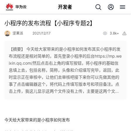
开发者
返
小程序的发布流程【小程序专题2】
回
坚果派
2021/12/17
3.8k+
举
报
【摘要】 今天给大家带来的是小程序如何发布其实小程序的发
布流程还是相对简单的，首先登录小程序的后台https://mp.we
ixin.qq.com/然后点击右上角的填写按钮，将小程序的基础信
个
息填上去，包括名称，简称，头像和介绍填写完毕，返回，此
时显示正在审核中，让他们去审核吧接下来你可以先做其他的
我
人
事了点击编辑器这个，将代码上传填写版本号和项目备注。点
击上传，我这儿显示这两个文件没有上传，主要是这两个文...
的
主
开
页
今天给大家带来的是小程序如何发布
发