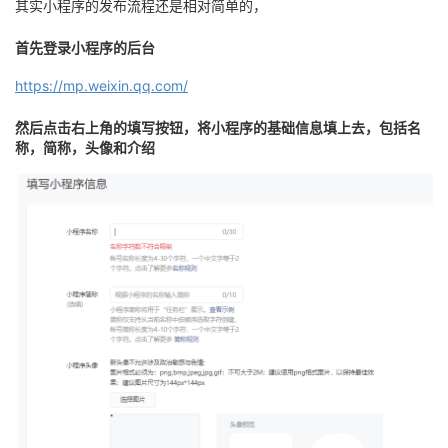
其实小程序的发布流程还是相对简单的，
者
首先登录小程序的后台
我
https://mp.weixin.qq.com/
然后点击右上角的填写按钮，将小程序的基础信息填上去，包括名
的
我
称，简称，头像和介绍
博
的
我
客
论
的
我
坛
圈
的
我
子
直
的
我
我
播
活
的
我
动
关
的