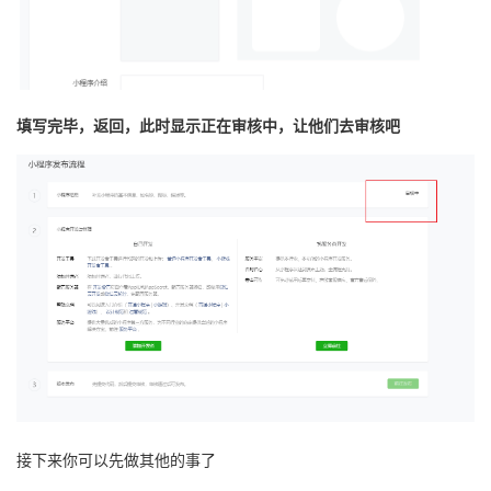
我
注
的
开
的
Programs
发
填写完毕，返回，此时显示正在审核中，让他们去审核吧
支
者
持
学
我
堂
的
我
我
技
的
的
我
术
云
课
的
我
支
声
程
认
的
我
接下来你可以先做其他的事了