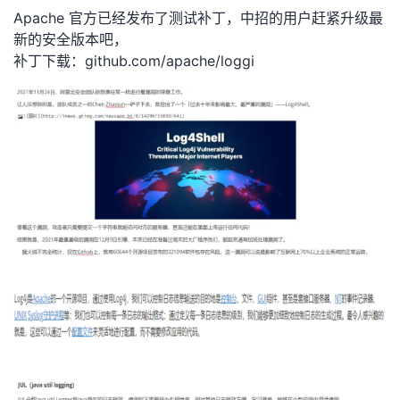
Apache 官方已经发布了测试补丁，中招的用户赶紧升级最
我
注
的
开
新的安全版本吧，
补丁下载：
github.com/apache/loggi
的
Programs
发
支
者
持
学
我
堂
的
我
我
技
的
的
我
术
云
课
的
我
支
声
程
认
的
我