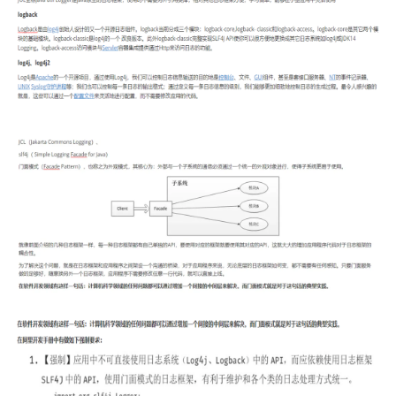
持
建
证
实
的
议
验
收
藏