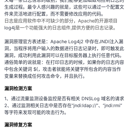
义每一条日志信息的级别，我们能够更加细致地控制日志的
生成过程。最令人感兴趣的就是，这些可以通过一个
配置文
者
件
来灵活地进行配置，而不需要修改应用的代码。
日志是应用软件中不可缺少的部分，Apache的开源项目
我
log4j
是一个功能强大的日志组件,提供方便的日志记录。
的
我
漏洞原理官方表述是：Apache Log4j2 中存在JNDI注入漏
洞，当程序将用户输入的数据进行日志记录时，即可触发此
博
的
我
漏洞，成功利用此漏洞可以在目标服务器上执行任意代码。
通俗简单的说就是：在打印日志的时候，如果你的日志内容
客
论
的
我
中包含关键词 ${，攻击者就能将关键字所包含的内容当作
变量来替换成任何攻击命令，并且执行。
坛
圈
的
我
漏洞检测方案
子
直
的
我
1、通过流量监测设备监控是否有相关 DNSLog 域名的请求
2、通过监测相关日志中是否存在“jndi:ldap://”、“jndi:rmi”
我
播
活
的
等字符来发现可能的攻击行为。
我
动
关
的
漏洞修复方案