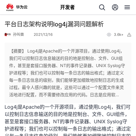
开发者
返
平台日志架构说明log4j漏洞问题解析
回
孙叫兽
2021/12/16
3.6k+
举
报
【摘要】 Log4j是Apache的一个开源项目，通过使用Log4j，
我们可以控制日志信息输送的目的地是控制台、文件、GUI组
件，甚至是套接口服务器、NT的事件记录器、UNIX Syslog守
个
护进程等；我们也可以控制每一条日志的输出格式；通过定义
每一条日志信息的级别，我们能够更加细致地控制日志的生成
我
人
过程。最令人感兴趣的就是，这些可以通过一个配置文件来灵
活地进行配置，而不需要修改应用的代码。日志是应用软...
的
主
Log4j是
Apache
的一个开源项目，通过使用Log4j，我们可
以控制日志信息输送的目的地是
控制台
、文件、
GUI
组件，
开
页
甚至是套接口服务器、
NT
的事件记录器、
UNIX
Syslog
守
护进程
等；我们也可以控制每一条日志的输出格式；通过定
发