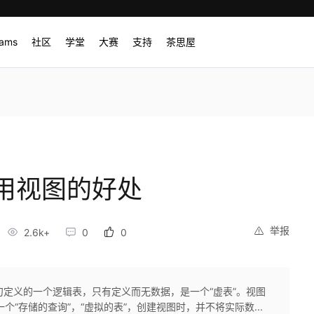
rams
社区
学堂
大赛
支持
茶思屋
用视图的好处
举报
2.6k+
0
0
t查询语句定义的一个逻辑表，只有定义而无数据，是一个“虚表”。视图
“存储的查询”，“虚拟的表”，创建视图时，并不将实际数...