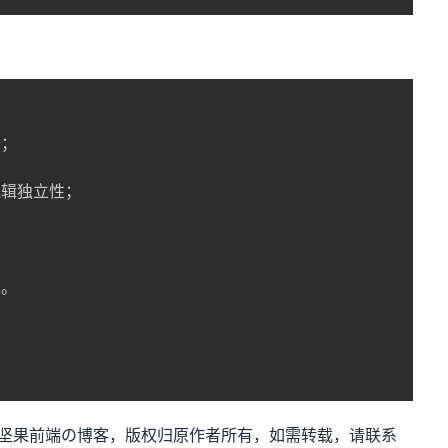
 

辑独立性； 

。

net，作者：坚果前端の博客，版权归原作者所有，如需转载，请联系