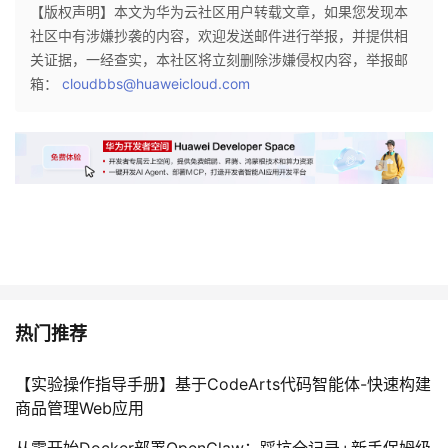
【版权声明】本文为华为云社区用户转载文章，如果您发现本
我
注
的
开
社区中有涉嫌抄袭的内容，欢迎发送邮件进行举报，并提供相
关证据，一经查实，本社区将立刻删除涉嫌侵权内容，举报邮
的
Programs
发
箱：
cloudbbs@huaweicloud.com
支
者
持
学
我
堂
的
我
我
技
的
的
我
热门推荐
术
云
课
的
我
【实验操作指导手册】基于CodeArts代码智能体-快速构建
商品管理Web应用
支
声
程
认
的
我
从零开始Docker部署OpenClaw：踩坑全记录+新手保姆级