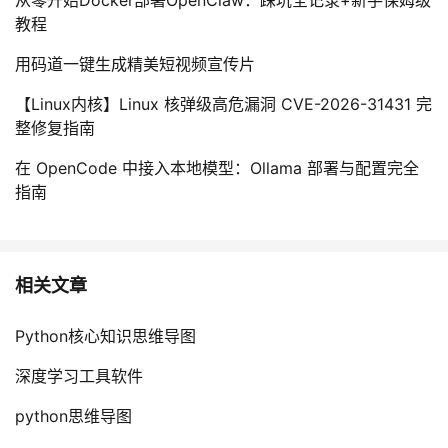
持
建
证
实
的
教程
议
验
收
用码道一键生成精美短视频宣传片
【Linux内核】Linux 核弹级高危漏洞 CVE-2026-31431 完
藏
整修复指南
在 OpenCode 中接入本地模型：Ollama 部署与配置完全
指南
相关文章
Python核心知识思维导图
深度学习工具软件
python思维导图