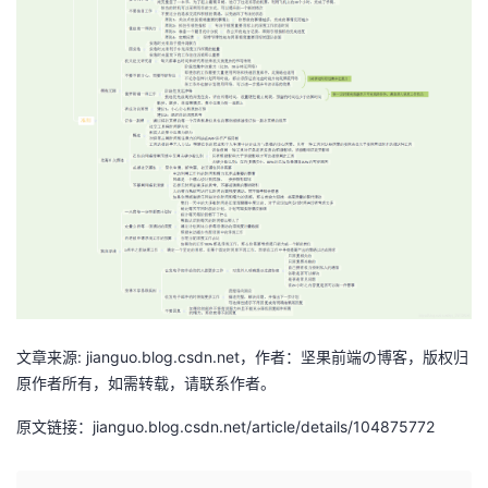
者
我
的
我
博
的
我
客
论
的
我
坛
圈
的
我
子
直
的
我
文章来源: jianguo.blog.csdn.net，作者：坚果前端の博客，版权归
原作者所有，如需转载，请联系作者。
我
播
活
的
原文链接：jianguo.blog.csdn.net/article/details/104875772
我
动
关
的