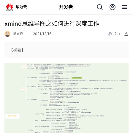
开发者
返
xmind思维导图之如何进行深度工作
回
坚果派
2021/12/16
2k+
举
报
【摘要】
个
我
人
的
主
开
页
发