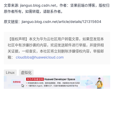
持
建
证
实
的
文章来源: jianguo.blog.csdn.net，作者：坚果前端の博客，版权归
原作者所有，如需转载，请联系作者。
议
验
收
原文链接：jianguo.blog.csdn.net/article/details/121315604
藏
【版权声明】本文为华为云社区用户转载文章，如果您发现本
社区中有涉嫌抄袭的内容，欢迎发送邮件进行举报，并提供相
关证据，一经查实，本社区将立刻删除涉嫌侵权内容，举报邮
箱：
cloudbbs@huaweicloud.com
Linux
虚拟化