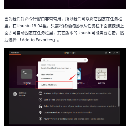
我
注
的
开
因为我们对命令行窗口非常常用，所以我们可以将它固定在任务栏
的
Programs
发
里。在Ubuntu 18.04里，只需将终端的图标从任务栏下面拖拽到上
面即可自动固定在任务栏里，其它版本的Ubuntu可能需要右击，然
支
者
后选择 「Add to Favorites」。
持
学
我
堂
的
我
我
技
的
的
我
术
云
课
的
我
支
声
程
认
的
我