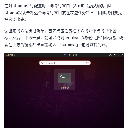
在对Ubuntu进行配置时，命令行窗口（Shell）是必须的，但
者
Ubuntu默认未将这个命令行窗口放在左边任务栏里，因此我们要先
把它调出来。
我
调出来的方法也很简单，首先点击任务栏下方的九个点的那个图
标，然后往下滚一屏，就可以找到termical（终端）那个图标的。或
的
我
者在上方的搜索栏里直接输入 「terminal」 也可以找到它。
博
的
我
客
论
的
我
坛
圈
的
我
子
直
的
我
我
播
活
的
我
动
关
的