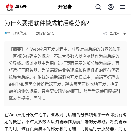
开发者
返
为什么要把软件做成前后端分离？
回
力软信息
2021/12/15
2.7k+
举
报
【摘要】 在Web应用开发过程中，业界对前后端的分界线似乎
一直都没有确定的概念，不过大多数人以浏览器作为前后端的
分界线。将浏览器中为用户进行页面展示的部分称为前端，而
个
将运行于服务器，为前端提供业务逻辑和数据准备的所有代码
统称为后端。在传统的前后端混合开发模式中，前端写好静态
我
人
的HTML页面交付给后端开发，静态页面可以本地开发，也无
需考虑业务逻辑，只需要实现View即可。随后后端使用模板引
的
主
擎去套模板，同时...
开
页
在Web应用开发过程中，业界对前后端的分界线似乎一直都没有确
定的概念，不过大多数人以浏览器作为前后端的分界线。将浏览器
发
中为用户进行页面展示的部分称为前端，而将运行于服务器，为前