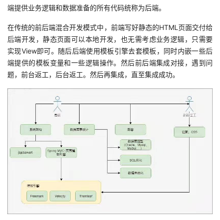
端提供业务逻辑和数据准备的所有代码统称为后端。
者
在传统的前后端混合开发模式中，前端写好静态的HTML页面交付给
后端开发，静态页面可以本地开发，也无需考虑业务逻辑，只需要
我
实现View即可。随后后端使用模板引擎去套模板，同时内嵌一些后
端提供的模板变量和一些逻辑操作。然后前后端集成对接，遇到问
的
我
题，前台返工，后台返工。然后再集成，直至集成成功。
博
的
我
客
论
的
我
坛
圈
的
我
子
直
的
我
我
播
活
的
我
动
关
的