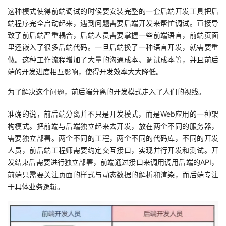
我
注
的
开
这种模式使得前端调试的时候要安装完整的一套后端开发工具把后
端程序完全启动起来，遇到问题需要后端开发来帮忙调试。直接导
的
Programs
致了前后端严重耦合，后端人员需要掌握一些前端语言，前端页面
发
里还嵌入了很多后端代码。一旦后端换了一种语言开发，就需要重
支
做。这种工作流程增加了大量的沟通成本、调试成本等，并且前后
者
端的开发进度相互影响，使得开发效率大大降低。
持
学
为了解决这个问题，前后端分离的开发模式走入了人们的视线。
我
堂
准确的说，前后端分离并不只是开发模式，而是Web应用的一种架
构模式。把前端与后端独立起来去开发，放在两个不同的服务器，
的
我
我
需要独立部署。两个不同的工程，两个不同的代码库，不同的开发
人员，前后端工程师需要约定交互接口，实现并行开发和测试。开
技
的
的
我
发结束后需要进行独立部署，前端通过接口来调用调用后端的API，
前端只需要关注页面的样式与动态数据的解析和渲染，而后端专注
术
云
课
的
我
于具体业务逻辑。
支
声
程
认
的
我