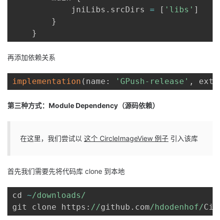
            jniLibs
.
srcDirs 
=
[
'libs'
]
}
}
再添加依赖关系
implementation
(
name
:
'GPush-release'
,
 ext
:
第三种方式：Module Dependency（源码依赖）
在这里，我们尝试以
这个 CircleImageView 例子
引入该库
首先我们需要先将代码库 clone 到本地
cd 
~
/downloads/
git clone https
:
//
github
.
com
/hdodenhof/
Cir