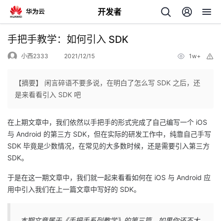
开发者
返
手把手教学：如何引入 SDK
回
小西2333
2021/12/15
1w+
举
报
【摘要】 闲言碎语不要多说，在明白了怎么写 SDK 之后，还
是来看看引入 SDK 吧
个
在上期文章中，我们依然以手把手的形式完成了自己编写一个 iOS
与 Android 的第三方 SDK，但在实际的研发工作中，纯靠自己手写
我
人
SDK 毕竟是少数情况，在常见的大多数时候，还是需要引入第三方
SDK。
的
主
于是在这一期文章中，我们就一起来看看如何在 iOS 与 Android 应
用中引入我们在上一篇文章中写好的 SDK。
开
页
发
本期文章属于《手把手系列教学》的第三篇，如果你还不太