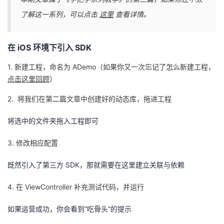
了解这一系列，可以点击
这里
查看详情。
者
我
在 iOS 环境下引入 SDK
的
我
1. 新建工程，命名为 ADemo（如果你又一次忘记了怎么新建工程，
点击这里回顾
）
博
的
我
2. 将我们在第二篇文章中创建好的动态库，拖进工程
客
论
的
我
将选中的文件夹拖入工程即可
坛
圈
的
我
3. 修改相应配置
子
直
的
我
既然引入了第三方 SDK，那就需要在这里建立关联与依赖
我
播
活
的
4. 在 ViewController 补充测试代码，并运行
如果运营成功，你会看到“吃骨头”的提示
我
动
关
的