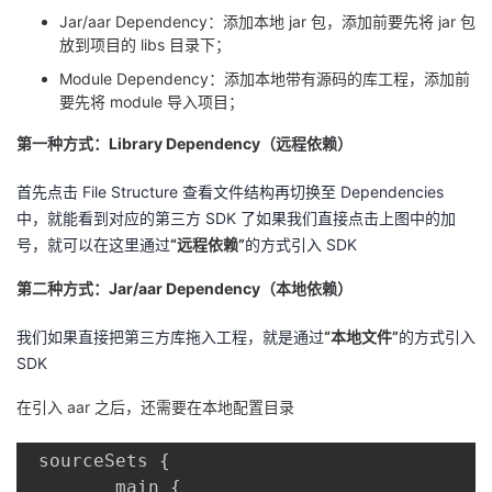
持
建
证
实
的
Jar/aar Dependency：添加本地 jar 包，添加前要先将 jar 包
放到项目的 libs 目录下；
议
验
收
Module Dependency：添加本地带有源码的库工程，添加前
要先将 module 导入项目；
藏
第一种方式：Library Dependency（远程依赖）
首先点击 File Structure 查看文件结构
再切换至 Dependencies
中，就能看到对应的第三方 SDK 了
如果我们直接点击上图中的加
号，就可以在这里通过
“远程依赖”
的方式引入 SDK
第二种方式：Jar/aar Dependency（本地依赖）
我们如果直接把第三方库拖入工程，就是通过
“本地文件”
的方式引入
SDK
在引入 aar 之后，还需要在本地配置目录
 sourceSets 
{
        main 
{