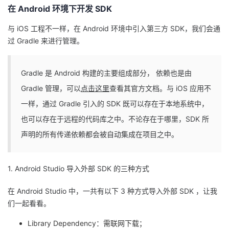
在 Android 环境下开发 SDK
我
注
的
开
与 iOS 工程不一样，在 Android 环境中引入第三方 SDK，我们会通
的
Programs
发
过 Gradle 来进行管理。
支
者
Gradle 是 Android 构建的主要组成部分， 依赖也是由
持
学
Gradle 管理，可以
点击这里
查看其官方文档。与 iOS 应用不
一样，通过 Gradle 引入的 SDK 既可以存在于本地系统中，
我
堂
也可以存在于远程的代码库之中。不论存在于哪里，SDK 所
声明的所有传递依赖都会被自动集成在项目之中。
的
我
我
技
的
的
我
1. Android Studio 导入外部 SDK 的三种方式
术
云
课
的
我
在 Android Studio 中，一共有以下 3 种方式导入外部 SDK ，让我
们一起看看。
支
声
程
认
的
我
Library Dependency：需联网下载；