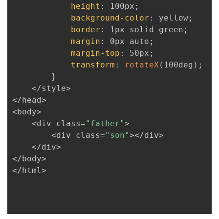
height
:
 100px
;
议
注
验
收
background-color
:
 yellow
;
border
:
 1px solid green
;
藏
margin
:
 0px auto
;
margin-top
:
 50px
;
transform
:
rotateX
(
100deg
)
;
}
	</style>

</head>

<body>

	<div class=
"father"
>

		<div class=
"son"
></div>

	</div>

</body>

</html>
