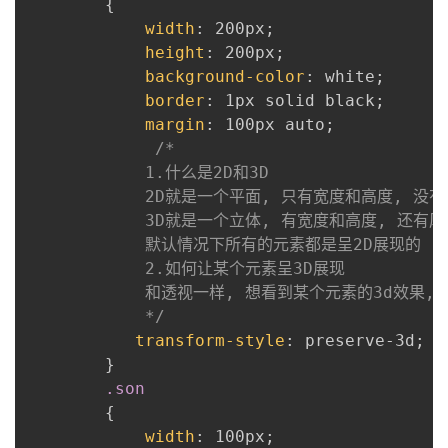
{
width
:
 200px
;
的
Programs
发
者
height
:
 200px
;
background-color
:
 white
;
支
者
我
border
:
 1px solid black
;
margin
:
 100px auto
;
持
学
的
我
/*

            1.什么是2D和3D

我
堂
博
的
我
            2D就是一个平面, 只有宽度和高度, 没有
            3D就是一个立体, 有宽度和高度, 还有厚
的
我
客
论
的
我
我
            默认情况下所有的元素都是呈2D展现的

            2.如何让某个元素呈3D展现

技
的
坛
圈
的
我
的
我
            和透视一样, 想看到某个元素的3d效果, 
            */
术
云
子
直
的
我
课
的
我
transform-style
:
 preserve-3d
;
}
支
声
播
活
的
程
认
的
我
.son
{
持
建
动
关
证
实
的
width
:
 100px
;