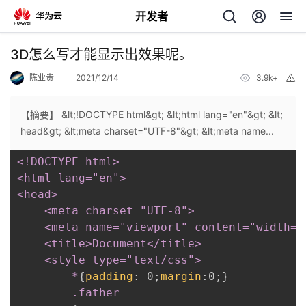
开发者
返
3D怎么写才能显示出效果呢。
回
陈业贵
2021/12/14
3.9k+
举
报
【摘要】 &lt;!DOCTYPE html&gt; &lt;html lang="en"&gt; &lt;
head&gt; &lt;meta charset="UTF-8"&gt; &lt;meta name...
<!DOCTYPE html>

个
<html lang="en">

<head>

我
人
	<meta charset="UTF-8">

	<meta name="viewport" content="width=device-width, initial-scale=1.0">

我
的
主
	<title>Document</title>

	<style type="text/css">

我
的
开
页
		*
{
padding
:
 0
;
margin
:
0
;
}
.father
我
的
开
发