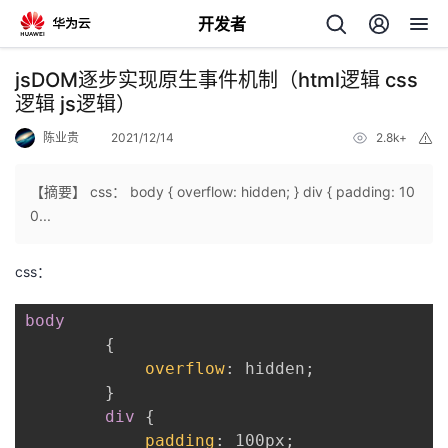
开发者
返
jsDOM逐步实现原生事件机制（html逻辑 css
回
逻辑 js逻辑）
陈业贵
2021/12/14
2.8k+
举
报
【摘要】 css： body { overflow: hidden; } div { padding: 10
0...
个
css：
我
人
body
的
主
{
overflow
:
 hidden
;
开
页
}
div
{
发
padding
:
 100px
;