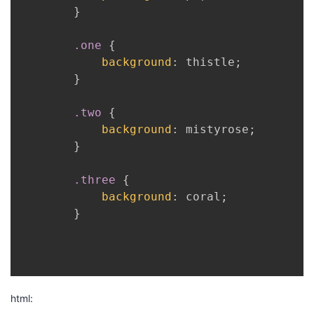
}
者
.one
{
我
background
:
 thistle
;
}
的
我
.two
{
博
的
我
background
:
 mistyrose
;
}
客
论
的
我
.three
{
坛
圈
的
我
background
:
 coral
;
}
子
直
的
我
我
播
活
的
我
动
关
的
html: