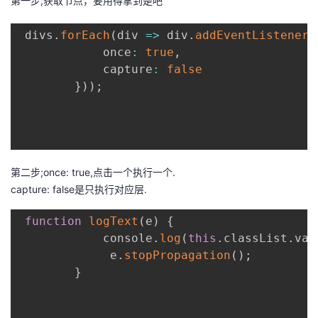
第一步;获取节点，要用得拿到是吧
 divs
.
forEach
(
div
=>
 div
.
addEventListener
(
            once
:
true
,
            capture
:
false
}
)
)
;
第二步;once: true,点击一个执行一个.
capture: false是只执行对应层.
function
logText
(
e
)
{
            console
.
log
(
this
.
classList
.
val
             e
.
stopPropagation
(
)
;
}