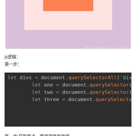
持
建
证
实
的
议
验
收
藏
js逻辑：
第一步：
let
 divs 
=
 document
.
querySelectorAll
(
'div'
let
 one 
=
 document
.
querySelector
(
'
let
 two 
=
 document
.
querySelector
(
'
let
 three 
=
 document
.
querySelector