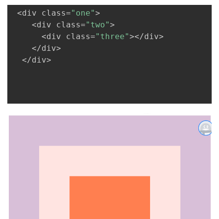
我
注
的
开
 <div class=
"one"
>

    <div class=
"two"
>

的
Programs
发
      <div class=
"three"
></div>

    </div>

支
者
  </div>

持
学
我
堂
的
我
我
技
的
的
我
术
云
课
的
我
支
声
程
认
的
我