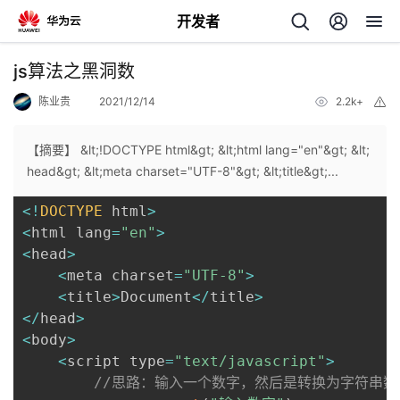
开发者
返
js算法之黑洞数
回
陈业贵
2021/12/14
2.2k+
举
报
【摘要】 &lt;!DOCTYPE html&gt; &lt;html lang="en"&gt; &lt;
head&gt; &lt;meta charset="UTF-8"&gt; &lt;title&gt;...
<
!
DOCTYPE
 html
>
个
<
html lang
=
"en"
>
<
head
>
我
人
<
meta charset
=
"UTF-8"
>
<
title
>
Document
<
/
title
>
的
主
<
/
head
>
<
body
>
开
页
<
script type
=
"text/javascript"
>
//思路：输入一个数字，然后是转换为字符串数
发