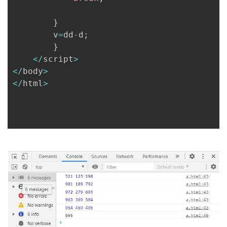
持
建
证
实
的
}
议
验
收
		v
=
dd
-
d
;
}
藏
<
/
script
>
<
/
body
>
<
/
html
>