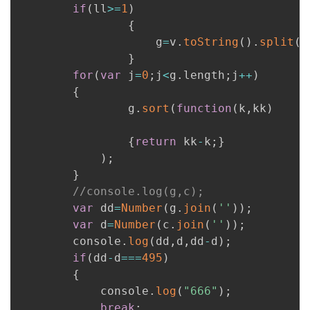
if
(
ll
>=
1
)
我
注
的
开
{
					g
=
v
.
toString
(
)
.
split
(
'
的
Programs
发
}
for
(
var
 j
=
0
;
j
<
g
.
length
;
j
++
)
支
者
{
				g
.
sort
(
function
(
k
,
kk
)
持
学
{
return
 kk
-
k
;
}
我
堂
)
;
}
的
我
我
//console.log(g,c);
var
 dd
=
Number
(
g
.
join
(
''
)
)
;
技
的
的
我
var
 d
=
Number
(
c
.
join
(
''
)
)
;
		console
.
log
(
dd
,
d
,
dd
-
d
)
;
术
云
课
的
我
if
(
dd
-
d
===
495
)
{
支
声
程
认
的
我
			console
.
log
(
"666"
)
;
break
;