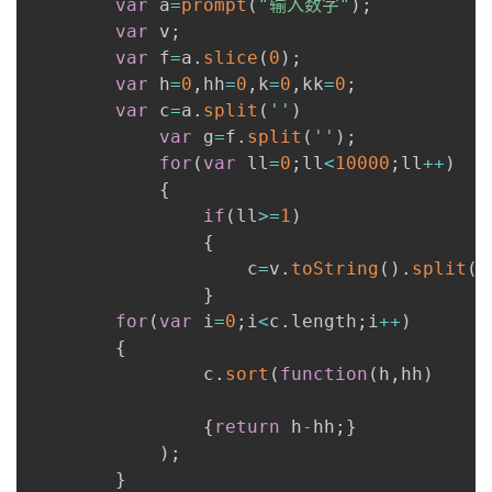
var
 a
=
prompt
(
"输入数字"
)
;
var
 v
;
者
var
 f
=
a
.
slice
(
0
)
;
var
 h
=
0
,
hh
=
0
,
k
=
0
,
kk
=
0
;
我
var
 c
=
a
.
split
(
''
)
var
 g
=
f
.
split
(
''
)
;
的
我
for
(
var
 ll
=
0
;
ll
<
10000
;
ll
++
)
{
博
的
我
if
(
ll
>=
1
)
{
客
论
的
我
					c
=
v
.
toString
(
)
.
split
(
'
}
坛
圈
的
我
for
(
var
 i
=
0
;
i
<
c
.
length
;
i
++
)
{
子
直
的
我
				c
.
sort
(
function
(
h
,
hh
)
我
播
活
的
{
return
 h
-
hh
;
}
)
;
我
动
关
的
}