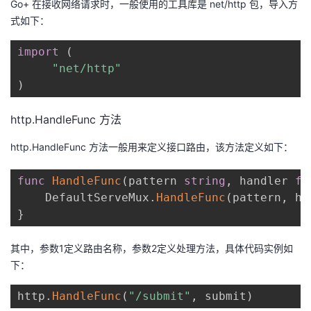
Go+ 在接收网络请求时，一般使用的工具库是 net/http 包，导入方
我
注
的
开
式如下：
的
Programs
发
import
(
"net/http"
支
者
)
持
学
http.HandleFunc 方法
http.HandleFunc 方法一般用来定义接口路由，该方法定义如下：
我
堂
func
HandleFunc
(
pattern 
string
,
 handler 
fu
的
我
我
	DefaultServeMux
.
HandleFunc
(
pattern
,
 ha
}
技
的
的
我
其中，参数1定义路由名称，参数2定义处理方法，具体代码实例如
术
云
课
的
我
下：
支
声
程
认
的
我
http
.
HandleFunc
(
"/submit"
,
 submit
)