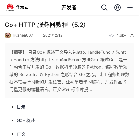
开发者
返
Go+ HTTP 服务器教程（5.2）
回
liuzhen007
2021/12/12
4.6k+
举
报
【摘要】 目录Go+ 概述正文导入包http.HandleFunc 方法htt
p.Handler 方法http.ListenAndServe 方法Go+ 概述Go+ 是一
门融合工程开发的 Go、数据科学领域的 Python、编程教学领
个
域的 Scratch，以 Python 之形结合 Go 之心，让工程师处理数
据不需要学习新的开发语言，让初学者学习编程、开发作品的
我
人
门槛更低的编程语言。正文Go+ 标准库提...
的
主
目录
开
页
Go+ 概述
正文
发