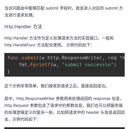
持
建
证
实
的
当访问路由中能够匹配 submit 字段时，就会进入对应的 submit 方
法进行请求处理。
议
验
收
http.Handler 方法
藏
http.Handler 方法作为定义处理请求方法的实现接口，一般和
http.HandleFunc 方法配合使用。 示例代码如下：
func
submit
(
w http
.
ResponseWriter
,
 req 
*
ht
    fmt
.
Fprintf
(
w
,
"submit success\n"
)
}
这个示例非常简单，我们接收到请求之后，直接返回成功。
其中，http.ResponseWriter 参数用来处理返回的 response 信息，
http.Request 参数包含了请求中的参数信息，我们也可以把服务端
的处理逻辑定义的复杂一些，比如把请求中的 header 头信息返回回
去，示例代码如下：