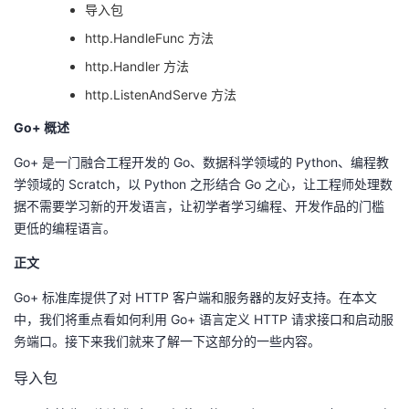
导入包
者
http.HandleFunc 方法
http.Handler 方法
我
http.ListenAndServe 方法
的
我
Go+ 概述
Go+ 是一门融合工程开发的 Go、数据科学领域的 Python、编程教
博
的
我
学领域的 Scratch，以 Python 之形结合 Go 之心，让工程师处理数
据不需要学习新的开发语言，让初学者学习编程、开发作品的门槛
客
论
的
我
更低的编程语言。
坛
圈
的
我
正文
子
直
的
我
Go+ 标准库提供了对 HTTP 客户端和服务器的友好支持。在本文
中，我们将重点看如何利用 Go+ 语言定义 HTTP 请求接口和启动服
我
播
活
的
务端口。接下来我们就来了解一下这部分的一些内容。
导入包
我
动
关
的