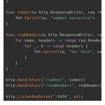
)
func
submit
(
w http
.
ResponseWriter
,
 req 
*
ht
    fmt
.
Fprintf
(
w
,
"submit success\n"
)
}
func
reqHeaders
(
w http
.
ResponseWriter
,
 req
for
 name
,
 headers 
:=
range
 req
.
Header 
for
_
,
 h 
:=
range
 headers 
{
            fmt
.
Fprintf
(
w
,
"%v: %v\n"
,
 nam
}
}
}
http
.
HandleFunc
(
"/submit"
,
 submit
)
http
.
HandleFunc
(
"/reqHeaders"
,
 reqHeaders
)
http
.
ListenAndServe
(
":8090"
,
nil
)