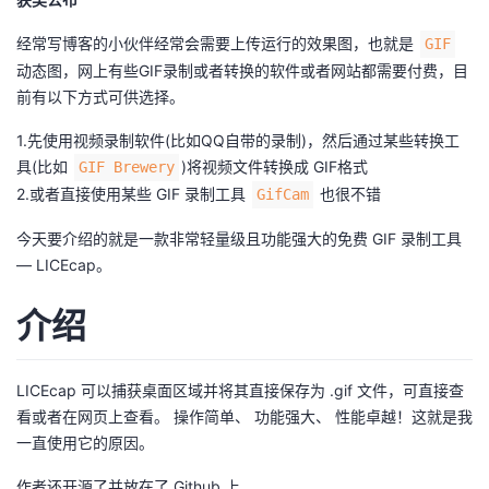
者
经常写博客的小伙伴经常会需要上传运行的效果图，也就是
GIF
动态图，网上有些GIF录制或者转换的软件或者网站都需要付费，目
我
前有以下方式可供选择。
1.先使用视频录制软件(比如QQ自带的录制)，然后通过某些转换工
的
我
具(比如
)将视频文件转换成 GIF格式
GIF Brewery
2.或者直接使用某些 GIF 录制工具
也很不错
GifCam
博
的
我
今天要介绍的就是一款非常轻量级且功能强大的免费 GIF 录制工具
客
论
的
我
— LICEcap。
坛
圈
的
我
介绍
子
直
的
我
LICEcap 可以捕获桌面区域并将其直接保存为 .gif 文件，可直接查
我
播
活
的
看或者在网页上查看。 操作简单、 功能强大、 性能卓越！这就是我
一直使用它的原因。
我
动
关
的
作者还开源了并放在了 Github 上。