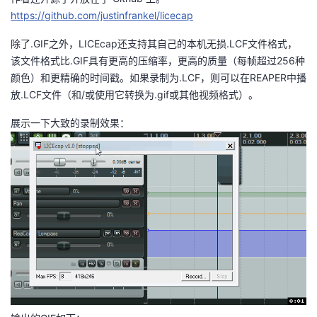
我
注
的
https://github.com/justinfrankel/licecap
开
除了.GIF之外，LICEcap还支持其自己的本机无损.LCF文件格式，
的
Programs
发
该文件格式比.GIF具有更高的压缩率，更高的质量（每帧超过256种
颜色）和更精确的时间戳。如果录制为.LCF，则可以在
REAPER
中播
支
者
放.LCF文件（和/或使用它转换为.gif或其他视频格式）。
持
学
展示一下大致的录制效果：
我
堂
的
我
我
技
的
的
我
术
云
课
的
我
支
声
程
认
的
我