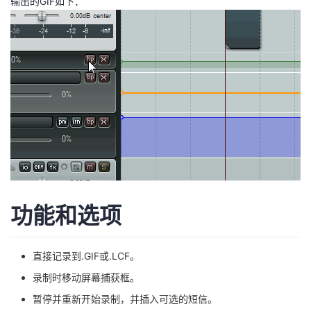
输出的GIF如下：
持
建
证
实
的
议
验
收
藏
功能和选项
直接记录到.GIF或.LCF。
录制时移动屏幕捕获框。
暂停并重新开始录制，并插入可选的短信。