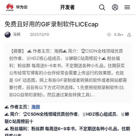
开发者
返
免费且好用的GIF录制软件LICEcap
回
海拥
2021/12/10
3.2k+
举
报
【摘要】 🌊 作者主页：海拥🌊 简介：🏆CSDN全栈领域优质
创作者、🥇HDZ核心组成员、🥈蝉联C站周榜前十🌊 粉丝福
利：粉丝群 每周送6~9本书，不定期送各种小礼品，往期获奖
个
公布经常写博客的小伙伴经常会需要上传运行的效果图，也就
是 GIF 动态图，网上有些GIF录制或者转换的软件或者网站都需
我
人
要付费，目前有以下方式可供选择。1.先使用视频录制软件(比
如QQ自带的录制)，然后通过某些转换工具(...
的
主
🌊
作者主页：
海拥
🌊
简介
：🏆
CSDN全栈领域优质创作者
、🥇
HDZ核心组成员
、🥈
蝉
开
页
联C站周榜前十
🌊
粉丝福利：
粉丝群
每周送6~9本书，不定期送各种小礼品，
往期
发
获奖公布