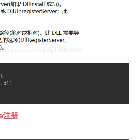
l

.dll

xe注册