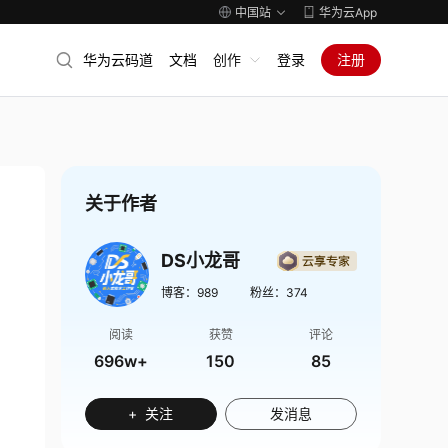
中国站
华为云App
华为云码道
文档
创作
登录
注册
关于作者
DS小龙哥
博客：
989
粉丝：
374
阅读
获赞
评论
696w+
150
85
+ 关注
发消息