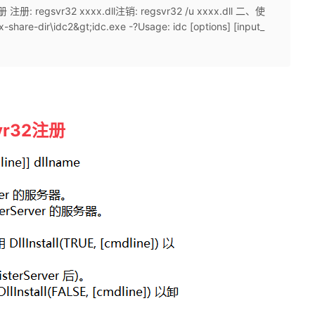
egsvr32 xxxx.dll注销: regsvr32 /u xxxx.dll 二、使
-dir\idc2&gt;idc.exe -?Usage: idc [options] [input_
r32注册