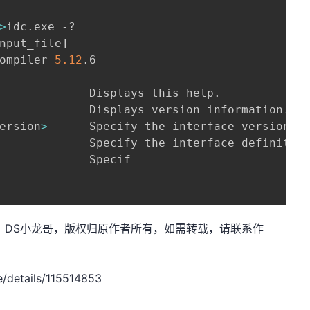
>
idc.exe -?

nput_file
]
ompiler 
5.12
.6

             Displays this help.

             Displays version information.

ersion
>
      Specify the interface version.

             Specify the interface definition
             Specif

.net，作者：DS小龙哥，版权归原作者所有，如需转载，请联系作
/details/115514853