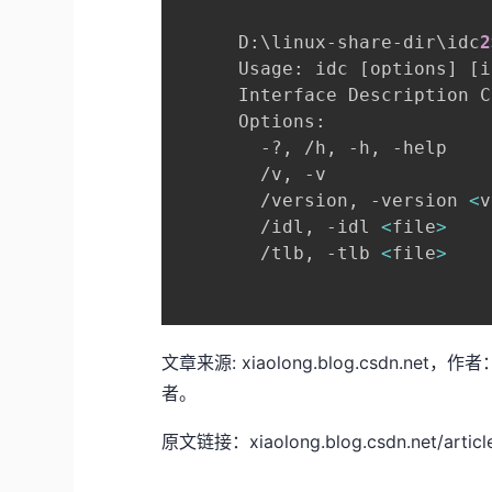
      D:
\
linux-share-dir
\
idc
2
      Usage: idc 
[
options
]
[
i
      Interface Description C
      Options:

        -?, /h, -h, -help    
        /v, -v               
        /version, -version 
<
v
        /idl, -idl 
<
file
>
    
        /tlb, -tlb 
<
file
>
    
文章来源: xiaolong.blog.csdn
者。
原文链接：xiaolong.blog.csdn.net/article