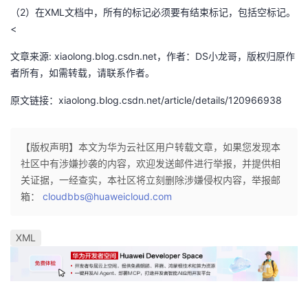
（2）在XML文档中，所有的标记必须要有结束标记，包括空标记。
我
注
的
开
<
的
Programs
发
文章来源: xiaolong.blog.csdn.net，作者：DS小龙哥，版权归原作
者所有，如需转载，请联系作者。
支
者
原文链接：xiaolong.blog.csdn.net/article/details/120966938
持
学
【版权声明】本文为华为云社区用户转载文章，如果您发现本
我
堂
社区中有涉嫌抄袭的内容，欢迎发送邮件进行举报，并提供相
关证据，一经查实，本社区将立刻删除涉嫌侵权内容，举报邮
的
我
我
箱：
cloudbbs@huaweicloud.com
技
的
的
我
XML
术
云
课
的
我
支
声
程
认
的
我