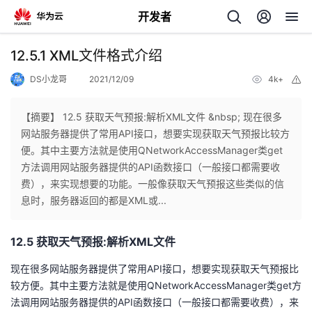
开发者
返
12.5.1 XML文件格式介绍
回
DS小龙哥
2021/12/09
4k+
举
报
【摘要】 12.5 获取天气预报:解析XML文件 &nbsp; 现在很多
网站服务器提供了常用API接口，想要实现获取天气预报比较方
便。其中主要方法就是使用QNetworkAccessManager类get
个
方法调用网站服务器提供的API函数接口（一般接口都需要收
费），来实现想要的功能。一般像获取天气预报这些类似的信
我
人
息时，服务器返回的都是XML或...
的
主
12.5 获取天气
预报
:解析XML文件
开
页
现在很多网站服务器提供了常用API接口，想要实现获取天气预报比
较方便。其中主要方法就是使用QNetworkAccessManager类get方
发
法调用网站服务器提供的API函数接口（一般接口都需要收费），来