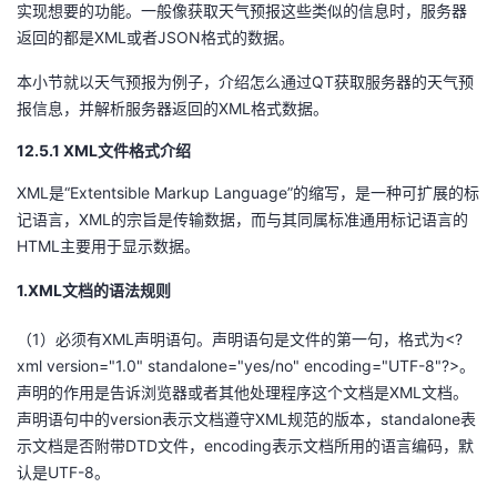
实现想要的功能。一般像获取天气预报这些类似的信息时，服务器
返回的都是XML或者JSON格式的数据。
者
本小节就以天气预报为例子，介绍怎么通过QT获取服务器的天气预
我
报信息，并解析服务器返回的XML格式数据。
的
我
12.5.1
XML
文件格式介绍
XML是“Extentsible Markup Language”的缩写，是一种可扩展的标
博
的
我
记语言，XML的宗旨是传输数据，而与其同属标准通用标记语言的
HTML主要用于显示数据。
客
论
的
我
1.
XML文档的语法规则
坛
圈
的
我
（1）必须有XML声明语句。声明语句是文件的第一句，格式为<?
子
直
的
我
xml version="1.0" standalone="yes/no" encoding="UTF-8"?>。
声明的作用是告诉浏览器或者其他处理程序这个文档是XML文档。
我
播
活
的
声明语句中的version表示文档遵守XML规范的版本，standalone表
示文档是否附带DTD文件，encoding表示文档所用的语言编码，默
我
动
关
的
认是UTF-8。