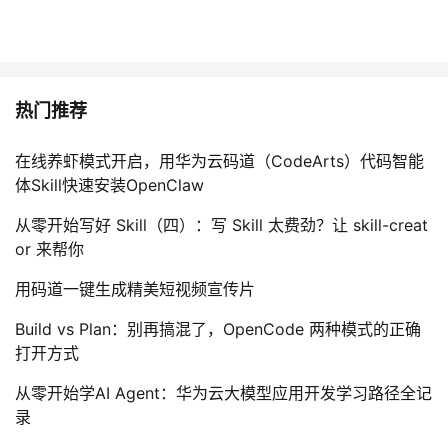
持
建
证
实
的
议
验
收
藏
热门推荐
在线养虾模式开启，用华为云码道（CodeArts）代码智能
体Skill快速安装OpenClaw
从零开始写好 Skill（四）：写 Skill 太费劲？让 skill-creat
or 来帮你
用码道一键生成精美短视频宣传片
Build vs Plan：别再搞混了，OpenCode 两种模式的正确
打开方式
从零开始学AI Agent：华为云大模型应用开发学习路径全记
录