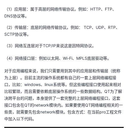
的
（1）应用层：属于高层的网络传输协议。例如：HTTP、FTP、
Programs
发
者
DNS协议等。
支
者
我
（2）传输层：底层的网络传输协议。例如： TCP、UDP、RTP、
SCTP协议等。
持
学
的
我
（3）网络互连层对于TCP/IP来说这是因特网协议。
我
堂
博
的
我
（4）网络接口层：例如以太网、Wi-Fi、MPLS底层驱动等。
的
我
客
论
的
我
我
对于应用编程来说，我们只需要用到其中的应用层和传输层（统称
为上层）。目前主流的操作系统都有自己的一套上层网络编程接
技
的
坛
圈
的
我
的
我
口，比如：windows、linux系统等。但这些编程接口使用起来相对
比较繁琐，而且需要依赖底层操作系统的一些数据结构。QT为了解
术
云
子
直
的
我
课
的
我
决跨平台的问题，本身提供了一套完整的上层网络编程接口，这套
接口包含在QT的network模块内。如果要使用QT网络编程相关的一
支
声
播
活
的
程
认
的
我
些类，就需要先包含network模块。包含方式：在当前pro工程文件
中加入以下代码。
持
建
动
关
证
实
的