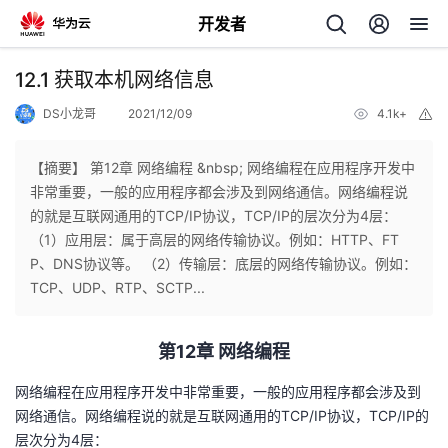
开发者
返
12.1 获取本机网络信息
回
DS小龙哥
2021/12/09
4.1k+
举
报
【摘要】 第12章 网络编程 &nbsp; 网络编程在应用程序开发中
非常重要，一般的应用程序都会涉及到网络通信。网络编程说
的就是互联网通用的TCP/IP协议，TCP/IP的层次分为4层：
个
（1）应用层：属于高层的网络传输协议。例如：HTTP、FT
P、DNS协议等。 （2）传输层：底层的网络传输协议。例如：
我
人
TCP、UDP、RTP、SCTP...
我
的
主
第12章 网络编程
我
的
开
页
网络编程在应用程序开发中非常重要，一般的应用程序都会涉及到
网络通信。网络编程说的就是互联网通用的TCP/IP协议，TCP/IP的
我
的
开
发
层次分为4层：