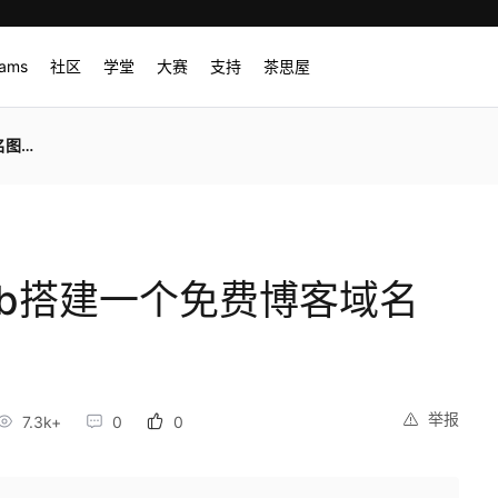
rams
社区
学堂
大赛
支持
茶思屋
教学
Hub搭建一个免费博客域名
举报
7.3k+
0
0