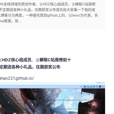
CSDN全栈领域优质创作者、🥇HDZ核心组成员、🥈蝉联C站周榜
书，不定期送各种小礼品，往期获奖公布首先给大家看一下我的成
io/搭建自己博客分为两类，一种是托管到github上的，以hexo为代表，另
s框架。有...

HDZ核心组成员
、🥈
蝉联C站周榜前十
不定期送各种小礼品，
往期获奖公布
ghao221.github.io/