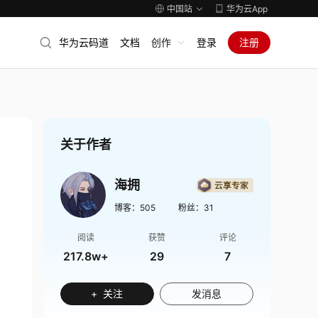
中国站
华为云App
华为云码道
文档
创作
登录
注册
关于作者
海拥
博客：
505
粉丝：
31
阅读
获赞
评论
217.8w+
29
7
+ 关注
发消息