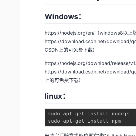
Windows：
https://nodejs.org/en/
（windows8以
https://download.csdn.net/download/
CSDN上的可免费下载）
https://nodejs.org/download/release/v1
https://download.csdn.net/download/
上的可免费下载）
linux：
sudo apt
-
get install nodejs

sudo apt
-
安装完后随意找处位置右键Git Bash H