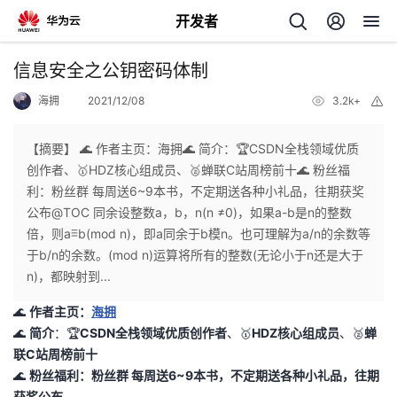
开发者
返
信息安全之公钥密码体制
回
海拥
2021/12/08
3.2k+
举
报
【摘要】 🌊 作者主页：海拥🌊 简介：🏆CSDN全栈领域优质
创作者、🥇HDZ核心组成员、🥈蝉联C站周榜前十🌊 粉丝福
利：粉丝群 每周送6~9本书，不定期送各种小礼品，往期获奖
个
公布@TOC 同余设整数a，b，n(n ≠0)，如果a-b是n的整数
倍，则a≡b(mod n)，即a同余于b模n。也可理解为a/n的余数等
我
人
于b/n的余数。(mod n)运算将所有的整数(无论小于n还是大于
n)，都映射到...
的
主
🌊
作者主页：
海拥
🌊
简介
：🏆
CSDN全栈领域优质创作者
、🥇
HDZ核心组成员
、🥈
蝉
开
页
联C站周榜前十
🌊
粉丝福利：
粉丝群
每周送6~9本书，不定期送各种小礼品，
往期
发
获奖公布