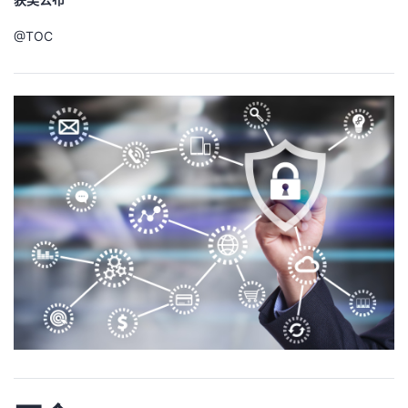
者
@
TOC
我
的
我
博
的
我
客
论
的
我
坛
圈
的
我
子
直
的
我
我
播
活
的
我
动
关
的