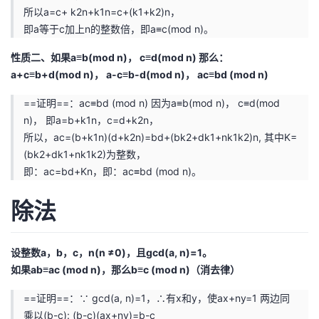
持
建
证
实
的
所以a=c+ k2n+k1n=c+(k1+k2)n，
即a等于c加上n的整数倍，即a≡c(mod n)。
议
验
收
性质二、如果a≡b(mod n)， c≡d(mod n) 那么：
a+c≡b+d(mod n)， a-c≡b-d(mod n)， ac≡bd (mod n)
藏
==证明==：ac≡bd (mod n) 因为a≡b(mod n)， c≡d(mod
n)， 即a=b+k1n，c=d+k2n，
所以，ac=(b+k1n)(d+k2n)=bd+(bk2+dk1+nk1k2)n, 其中K=
(bk2+dk1+nk1k2)为整数，
即：ac=bd+Kn，即：ac≡bd (mod n)。
除法
设整数a，b，c，n(n ≠0)，且gcd(a, n)=1。
如果ab≡ac (mod n)，那么b≡c (mod n)（消去律）
==证明==：∵ gcd(a, n)=1，∴有x和y，使ax+ny=1 两边同
乘以(b-c): (b-c)(ax+ny)=b-c