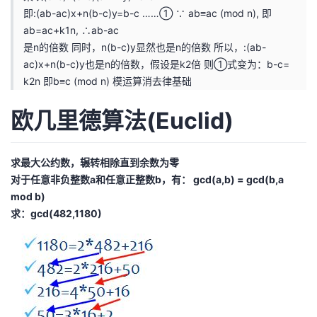
即:(ab-ac)x+n(b-c)y=b-c ……① ∵ ab≡ac (mod n), 即
ab=ac+k1n, ∴ab-ac
是n的倍数 同时，n(b-c)y显然也是n的倍数 所以，:(ab-
ac)x+n(b-c)y也是n的倍数，假设是k2倍 则①式变为：b-c=
k2n 即b≡c (mod n) 模运算消去律基础
欧几里德算法(Euclid)
求最大公约数，辗转相除直到余数为零
对于任意非负整数a和任意正整数b，有： gcd(a,b) = gcd(b,a
mod b)
求：gcd(482,1180)