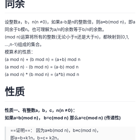
同余
我
注
的
开
的
Programs
设整数a，b，n(n ≠0)，如果a-b是n的整数倍，则a≡b(mod n)，即a
发
同余于b模n。也可理解为a/n的余数等于b/n的余数。
支
(mod n)运算将所有的整数(无论小于n还是大于n)，都映射到{0,1,
者
…,n-1}组成的集合。
模算术的性质：
持
学
(a mod n) + (b mod n) = (a+b) mod n
(a mod n) - (b mod n) = (a-b) mod n
我
堂
(a mod n) * (b mod n) = (a*b) mod n
的
我
我
性质
技
的
的
我
性质一、有整数a，b，c，n(n ≠0)：
术
云
课
的
我
如果a≡b(mod n)， b≡c(mod n) 那么a≡c(mod n) (传递性)
支
声
程
认
的
我
==证明==： 因为a≡b(mod n)，b≡c(mod n)，
即a=b+k1n，b=c+ k2n，