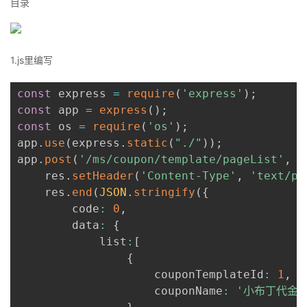
目录
者
我
1.js里编写
的
我
const
 express 
=
require
(
'express'
)
;
const
 app 
=
express
(
)
;
博
的
我
const
 os 
=
require
(
'os'
)
;
app
.
use
(
express
.
static
(
"./"
)
)
;
客
论
的
我
app
.
post
(
'/ms/coupon/template/pageList'
,
f
    res
.
setHeader
(
'Content-Type'
,
'text/pl
坛
圈
的
我
    res
.
end
(
JSON
.
stringify
(
{
        code
:
0
,
子
直
的
我
        data
:
{
            list
:
[
我
播
活
的
{
                    couponTemplateId
:
1
,
我
动
关
的
                    couponName
:
'小布丁代金券