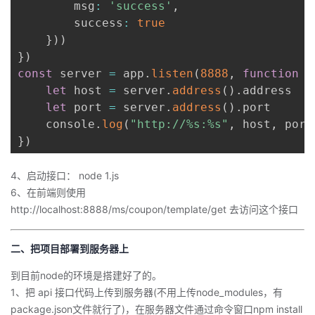
        msg
:
'success'
,
持
建
证
实
的
        success
:
true
}
)
)
议
验
收
}
)
const
 server 
=
 app
.
listen
(
8888
,
function
(
藏
let
 host 
=
 server
.
address
(
)
.
address

let
 port 
=
 server
.
address
(
)
.
port

    console
.
log
(
"http://%s:%s"
,
 host
,
 port
}
)
4、启动接口： node 1.js
6、在前端则使用
http://localhost:8888/ms/coupon/template/get
去访问这个接口
二、把项目部署到服务器上
到目前node的环境是搭建好了的。
1、把 api 接口代码上传到服务器(不用上传node_modules，有
package.json文件就行了)，在服务器文件通过命令窗口npm install