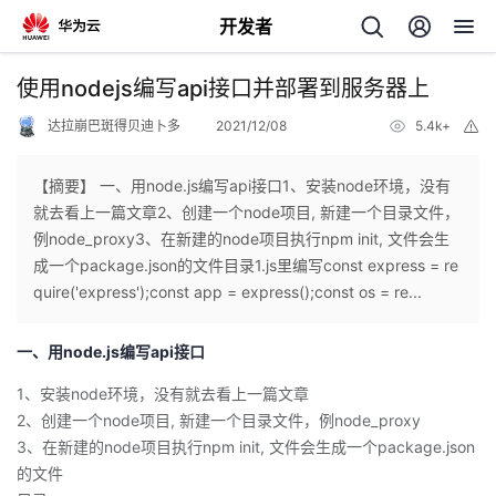
开发者
返
使用nodejs编写api接口并部署到服务器上
回
达拉崩巴斑得贝迪卜多
2021/12/08
5.4k+
举
报
【摘要】 一、用node.js编写api接口1、安装node环境，没有
就去看上一篇文章2、创建一个node项目, 新建一个目录文件，
例node_proxy3、在新建的node项目执行npm init, 文件会生
个
成一个package.json的文件目录1.js里编写const express = re
quire('express');const app = express();const os = re...
我
人
一、用node.js编写api接口
的
主
1、安装node环境，没有就去看上一篇文章
2、创建一个node项目, 新建一个目录文件，例node_proxy
开
页
3、在新建的node项目执行npm init, 文件会生成一个package.json
的文件
发