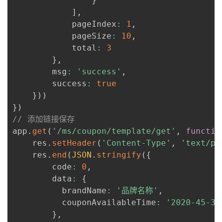
}
我
注
的
开
]
,
            pageIndex
:
1
,
的
Programs
发
            pageSize
:
10
,
            total
:
3
支
者
}
,
        msg
:
'success'
,
持
        success
:
true
学
}
)
)
}
)
我
堂
// 添加链接保存
app
.
get
(
'/ms/coupon/template/get'
,
functio
的
我
我
    res
.
setHeader
(
'Content-Type'
,
'text/pl
    res
.
end
(
JSON
.
stringify
(
{
技
的
的
我
        code
:
0
,
        data
:
{
术
云
课
的
我
          brandName
:
'品牌名称'
,
          couponAvailableTime
:
'2020-45-34
支
声
程
认
的
我
}
,