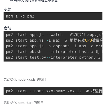
安装：
npm i -g pm2
启动：
pm2 start app
.
js 
--
watch   #实时监控app
.
js
pm2 start app
.
js 
-
i max  # 根据有效
CPU
数目启动
pm2 start app
.
js 
-
n appname 
-
i max 
-
e err
.
pm2 start bb
.
sh  
--
interpreter bash # 用 
pm2 start test
.
py
--
interpreter python3 
启动类似 node xxx.js 的项目
pm2 start 
--
name xxxsname xxx
.
js  # 将运行的
启动类似 npm start 的项目