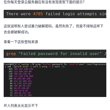
在你每天登录云服务器后有没有发现类型下面的提示？
者
There were 
4785
 failed login attempts sinc
我
这就说明有人尝试暴力破解密码，虽然失败了，但是不排除这样下
去会被破解成功。
的
我
查看一下这些登陆来源
博
的
我
grep
"Failed password for invalid user"
 /v
客
论
的
我
坛
圈
的
我
子
直
的
我
我
播
活
的
我
动
关
的
坏人列表太长显示不下