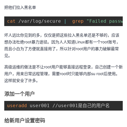
我
注
的
开
把他们拉入黑名单
的
Programs
发
cat
 /var/log/secure 
|
grep
"Failed passwo
支
者
坏人远比你见到的多，仅仅是把这些拉入黑名单还是不够的，应该
想办法杜绝root暴力途径。因为人人知道Linux都有一个root账号，
持
学
而且小白为了方便就直接用了，所以针对root用户的暴力破解最常
见。
我
堂
高级运维的做法是不让root用户能够直接远程登录，自己创建一个新
用户，用来日常远程管理，需要root时只能够内部su root后使用。
的
我
我
这样就安全了许多。
技
的
的
我
添加一个用户
术
云
课
的
我
useradd
 user001 //user001是自己的用户名
支
声
程
认
的
我
给新用户设置密码