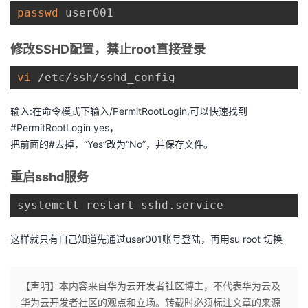
持
建
证
实
的
passwd
 user001
议
验
收
修改SSHD配置，禁止root直接登录
藏
vi
 /etc/ssh/sshd_config
输入:在命令模式下输入/PermitRootLogin,可以快速找到
#PermitRootLogin yes，
把前面的#去掉，“Yes”改为“No”，并保存文件。
重启sshd服务
systemctl restart sshd.service
这样就只有自己知道先通过user001账号登陆，再用su root 切换
【声明】本内容来自华为云开发者社区博主，不代表华为云及
华为云开发者社区的观点和立场。转载时必须标注文章的来源