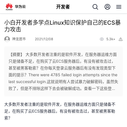
开发者
返
小白开发者多学点Linux知识保护自己的ECS暴
回
力攻击
神龙居市
2021/12/08
5.3k+
举
报
【摘要】 大多数开发者注重的是软件开发，在服务器运维方面
只是储备不足，在购买了云ECS服务器后，有没有被攻击过，
个
甚至被黑客勒索？在你每天登录云服务器后有没有发现类型下
面的提示？There were 4785 failed login attempts since the
我
人
last successful login.这就说明有人尝试暴力破解密码，虽然失
败了，但是不排除这样下去会被破解成功。查看一下这些登...
的
主
大多数开发者注重的是软件开发，在服务器运维方面只是储备不
开
页
足，在购买了云ECS服务器后，有没有被攻击过，甚至被黑客勒
索？
发