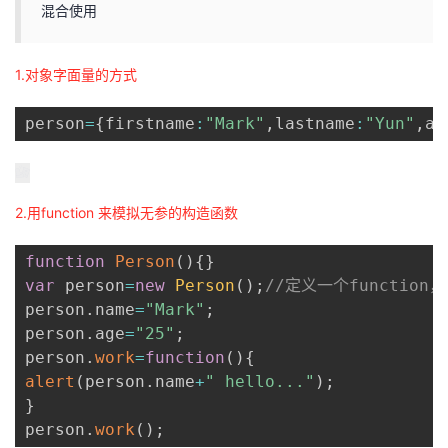
混合使用
1.对象字面量的方式
person
=
{
firstname
:
"Mark"
,
lastname
:
"Yun"
,
ag
2.用function 来模拟无参的构造函数
function
Person
(
)
{
}
var
 person
=
new
Person
(
)
;
//定义⼀个function
person
.
name
=
"Mark"
;
person
.
age
=
"25"
;
person
.
work
=
function
(
)
{
alert
(
person
.
name
+
" hello..."
)
;
}
person
.
work
(
)
;