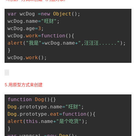
var
 wcDog 
=
new
Object
(
)
;
wcDog
.
name
=
"旺财"
;
wcDog
.
age
=
3
;
wcDog
.
work
=
function
(
)
{
alert
(
"我是"
+
wcDog
.
name
+
",汪汪汪......"
)
;
}
wcDog
.
work
(
)
;
5.用原型方式来创建
function
Dog
(
)
{
}
Dog
.
prototype
.
name
=
"旺财"
;
Dog
.
prototype
.
eat
=
function
(
)
{
alert
(
this
.
name
+
"是个吃货"
)
;
}
var
 wangcai 
=
new
Dog
(
)
;