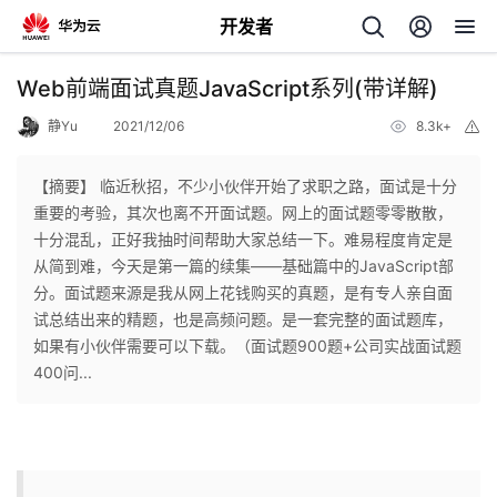
开发者
返
Web前端面试真题JavaScript系列(带详解)
回
静Yu
2021/12/06
8.3k+
举
报
【摘要】 ​临近秋招，不少小伙伴开始了求职之路，面试是十分
重要的考验，其次也离不开面试题。网上的面试题零零散散，
十分混乱，正好我抽时间帮助大家总结一下。难易程度肯定是
个
从简到难，今天是第一篇的续集——基础篇中的JavaScript部
分。面试题来源是我从网上花钱购买的真题，是有专人亲自面
我
人
试总结出来的精题，也是高频问题。是一套完整的面试题库，
如果有小伙伴需要可以下载。（面试题900题+公司实战面试题
的
主
400问...
开
页
发