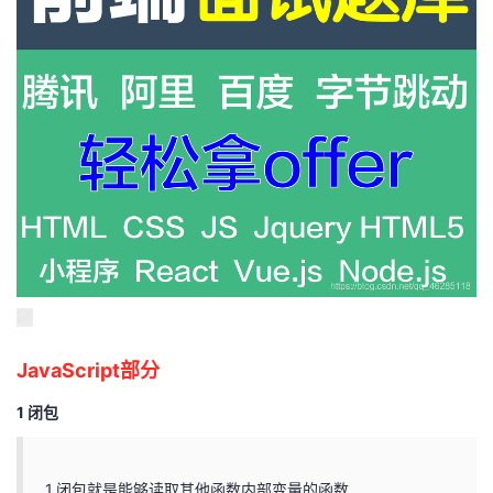
我
注
的
开
的
Programs
发
支
者
持
学
我
堂
的
我
我
技
的
的
我
JavaScript部分
术
云
课
的
我
1 闭包
支
声
程
认
的
我
1.闭包就是能够读取其他函数内部变量的函数