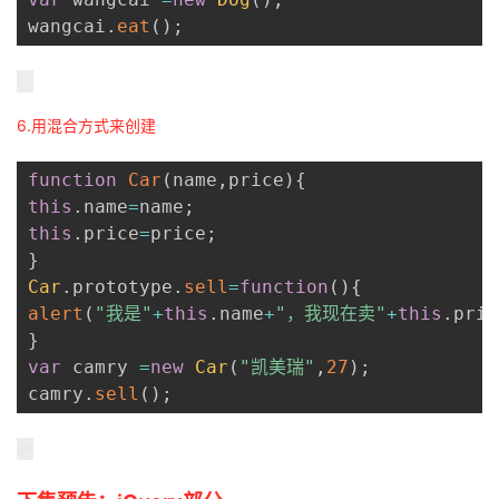
wangcai
.
eat
(
)
;
6.用混合方式来创建
function
Car
(
name
,
price
)
{
this
.
name
=
name
;
this
.
price
=
price
;
}
Car
.
prototype
.
sell
=
function
(
)
{
alert
(
"我是"
+
this
.
name
+
"，我现在卖"
+
this
.
pric
}
var
 camry 
=
new
Car
(
"凯美瑞"
,
27
)
;
camry
.
sell
(
)
;