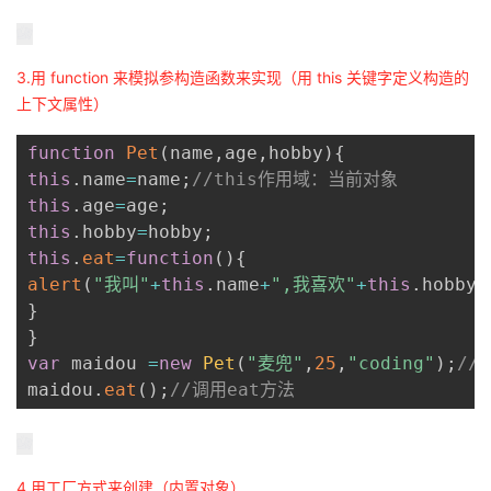
3.用 function 来模拟参构造函数来实现（用 this 关键字定义构造的
上下文属性）
function
Pet
(
name
,
age
,
hobby
)
{
this
.
name
=
name
;
//this作⽤域：当前对象
this
.
age
=
age
;
this
.
hobby
=
hobby
;
this
.
eat
=
function
(
)
{
alert
(
"我叫"
+
this
.
name
+
",我喜欢"
+
this
.
hobby
+
}
}
var
 maidou 
=
new
Pet
(
"⻨兜"
,
25
,
"coding"
)
;
//
maidou
.
eat
(
)
;
//调⽤eat⽅法
4.用工厂方式来创建（内置对象）