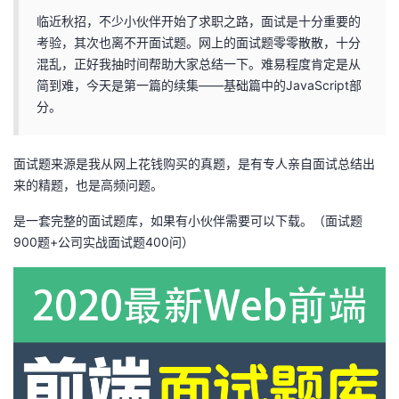
临近秋招，不少小伙伴开始了求职之路，面试是十分重要的
者
考验，其次也离不开面试题。网上的面试题零零散散，十分
混乱，正好我抽时间帮助大家总结一下。难易程度肯定是从
我
简到难，今天是第一篇的续集——基础篇中的JavaScript部
分。
的
我
博
的
我
面试题来源是我从网上花钱购买的真题，是有专人亲自面试总结出
来的精题，也是高频问题。
客
论
的
我
是一套完整的面试题库，如果有小伙伴需要可以下载。（面试题
900题+公司实战面试题400问）
坛
圈
的
我
子
直
的
我
我
播
活
的
我
动
关
的