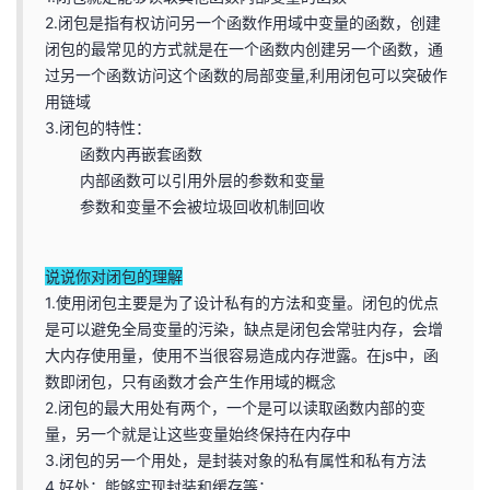
持
建
证
实
的
2.闭包是指有权访问另一个函数作用域中变量的函数，创建
闭包的最常见的方式就是在一个函数内创建另一个函数，通
议
验
收
过另一个函数访问这个函数的局部变量,利用闭包可以突破作
用链域
藏
3.闭包的特性：
函数内再嵌套函数
内部函数可以引用外层的参数和变量
参数和变量不会被垃圾回收机制回收
说说你对闭包的理解
1.使用闭包主要是为了设计私有的方法和变量。闭包的优点
是可以避免全局变量的污染，缺点是闭包会常驻内存，会增
大内存使用量，使用不当很容易造成内存泄露。在js中，函
数即闭包，只有函数才会产生作用域的概念
2.闭包的最大用处有两个，一个是可以读取函数内部的变
量，另一个就是让这些变量始终保持在内存中
3.闭包的另一个用处，是封装对象的私有属性和私有方法
4.好处：能够实现封装和缓存等；