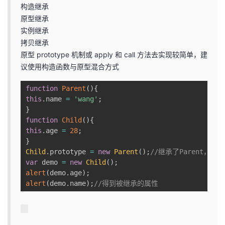
构造继承
原型继承
实例继承
拷贝继承
原型 prototype 机制或 apply 和 call 方法去实现较简单，建
议使用构造函数与原型混合方式
function
Parent
(
)
{
this
.
name 
=
'wang'
;
}
function
Child
(
)
{
this
.
age 
=
28
;
}
Child
.
prototype 
=
new
Parent
(
)
;
//继承了Parent，通
var
 demo 
=
new
Child
(
)
;
alert
(
demo
.
age
)
;
alert
(
demo
.
name
)
;
//得到被继承的属性