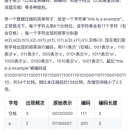
基于表示（比如变换编码，熵编码）和基于码流（比如差量压缩，
我
注
的
开
深度压缩）等多种级别。
举一个数据压缩的简单例子：给定一个字符串"this is a example"，
的
Programs
发
正常情况下，每个字符占用8个比特位，该字符串含有17个字符（包
含空格），每一个字符出现的频率分别是
支
者
a(2),e(2),h(1),i(2),m(1),p(1), t(1),s(2),x(1),l(1),空格(3). 现在我们按
照字母出现的频率进行编码，用111表示’ ‘(空格)，001表示’a’，110
持
学
表示’e’，011表示’i’，000表示’s’，0101表示’h’，1011表示’m’，
1000表示’p’，0100表示’t’，1010表示’x’，1001表示’l’。最后"this
我
堂
is a example"被编码成
0100010101100011101100011100111010100011011100010011
的
我
我
10，共54个比特。相比未压缩前的136比特，存储空间缩小了2.5
倍。
技
的
的
我
字母
出现频次
原始表示
编码
编码长度
术
云
课
的
我
空格
3
00100000
111
3
支
声
程
认
的
我
a
2
01100001
001
3