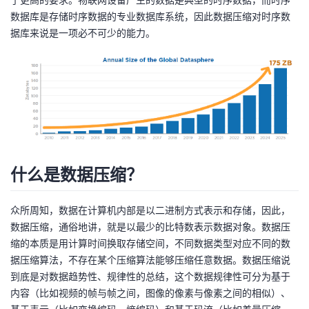
数据库是存储时序数据的专业数据库系统，因此数据压缩对时序数
者
据库来说是一项必不可少的能力。
我
的
我
博
的
我
客
论
的
我
什么是数据压缩？
坛
圈
的
我
众所周知，数据在计算机内部是以二进制方式表示和存储，因此，
子
直
的
我
数据压缩，通俗地讲，就是以最少的比特数表示数据对象。数据压
缩的本质是用计算时间换取存储空间，不同数据类型对应不同的数
我
播
活
的
据压缩算法，不存在某个压缩算法能够压缩任意数据。数据压缩说
到底是对数据趋势性、规律性的总结，这个数据规律性可分为基于
我
动
关
的
内容（比如视频的帧与帧之间，图像的像素与像素之间的相似）、