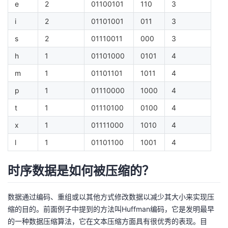
e
2
01100101
110
3
持
建
证
实
的
i
2
01101001
011
3
议
验
收
s
2
01110011
000
3
藏
h
1
01101000
0101
4
m
1
01101101
1011
4
p
1
01110000
1000
4
t
1
01110100
0100
4
x
1
01111000
1010
4
l
1
01101100
1001
4
时序数据是如何被压缩的？
数据通过编码、重组或以其他方式修改数据以减少其大小来实现压
缩的目的。前面例子中提到的方法叫Huffman编码，它是发明最早
的一种数据压缩算法，它在文本压缩方面具有很优秀的表现。目