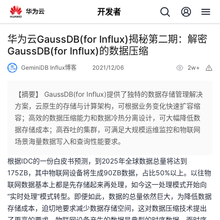
开发者
返
华为云GaussDB(for Influx)揭秘第二期：解密
回
GaussDB(for Influx)的数据压缩
GeminiDB Influx博客
2021/12/06
2w+
举
报
【摘要】 GaussDB(for Influx)提供了独特的数据存储管理解决
方案，云原生的存储与计算架构，可根据业务变化快速扩容缩
个
容；高效的数据压缩能力和数据冷热分离设计，可大幅降低数
据存储成本；高吞吐的集群，可满足大规模运维监控和物联网
我
人
场景海量数据写入和查询性能要求。
根据IDC的一份白皮书预测，到2025年全球数据总量将达到
的
主
175ZB，其中物联网设备将生成90ZB数据，占比50%以上。以往物
联网数据基本上都是先存储起来再处理，如今这一处理模式开始向
开
页
“实时处理”模式转型。即便如此，数据的总量依然巨大，为降低数据
存储成本，迫切地要求减少数据存储空间，这对数据压缩技术提出
发
了更高的要求。物联网设备产生的数据是典型的时序数据，而时序