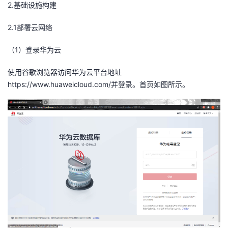
2.
基础设施构建
我
注
的
开
2.1
部署云网络
的
Programs
发
（
1
）登录
华为云
支
者
使用谷歌浏览器访问华为云平台地址
https://www.huaweicloud.com/并登录。首页如图所示。
持
学
我
堂
的
我
我
技
的
的
我
术
云
课
的
我
支
声
程
认
的
我