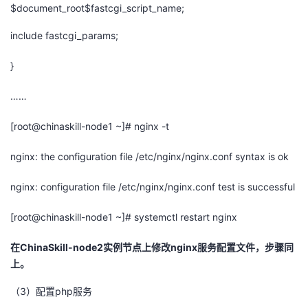
$
document_root$fastcgi_script_name
;
include
fastcgi_params
;
}
……
[root@chinaskill-node1
~]#
nginx
-t
nginx
: the configuration file /
etc
/
nginx
/
nginx.conf
syntax is ok
nginx
: configuration file /
etc
/
nginx
/
nginx.conf
test is successful
[root@chinaskill-node1
~]#
systemctl
restart
nginx
在
ChinaSkill-node
2
实例节点上修改
nginx
服务配置文件，步骤同
上。
（
3
）配置
php
服务