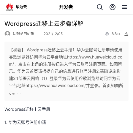
开发者
返
Wordpress迁移上云步骤详解
回
幻想乡的幻想
2021/12/05
8.8k+
举
报
【摘要】 Wordpress迁移上云手册1. 华为云账号注册申请使用
谷歌浏览器访问华为云平台地址https://www.huaweicloud.co
m/，点击右上角的注册按钮进入华为云账号注册页面。如图所
个
示。华为云首页请根据自己的信息进行账号注册2.基础设施构
建2.1部署云网络（1）登录华为云使用谷歌浏览器访问华为云
我
人
平台地址https://www.huaweicloud.com/并登录。首页如图所
示。...
的
主
Wordpress
迁移上云手册
开
页
1
.
华为云
账号注册申请
发