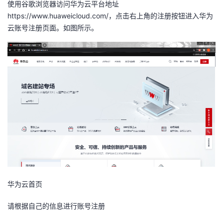
使用谷歌浏览器访问华为云平台地址
https://www.huaweicloud.com/，点击右上角的注册按钮进入华为
者
云账号注册页面。如图所示。
我
的
我
博
的
我
客
论
的
我
坛
圈
的
我
子
直
的
我
华为云
首页
我
播
活
的
请根据自己的信息进行账号注册
我
动
关
的