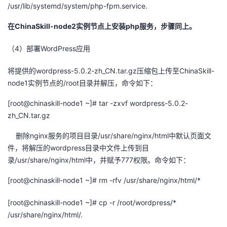
/
usr
/lib/
systemd
/system/
php-fpm.service
.
在
ChinaSkill-node
2
实例节点上安装
php
服务，步骤同上。
（
4
）部署
WordPress
应用
将提供的wordpress-5.0.2-zh_CN.tar.gz压缩包上传至ChinaSkill-
node1实例节点的/root目录并解压，命令如下：
[root@chinaskill-node1
~]#
tar -
zxvf
wordpress-5.0.2-
zh_CN.tar.gz
删除nginx服务的项目目录/usr/share/nginx/html中默认页面文
件，将解压的wordpress目录中文件上传到目
录/usr/share/nginx/html中，并赋予777权限。命令如下：
[root@chinaskill-node1
~]#
rm
-
rfv
/
usr
/share/
nginx
/html/*
[root@chinaskill-node1
~]#
cp
-r /root/
wordpress
/*
/
usr
/share/
nginx
/html/.