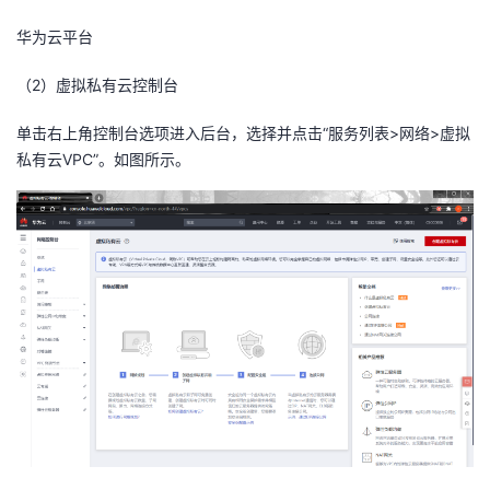
持
建
证
实
的
华为云
平台
议
验
收
（
2
）虚拟
私有云
控制台
藏
单击右上角控制台选项进入后台，选择并点击“服务列表>网络>虚拟
私有云VPC”。如图所示。