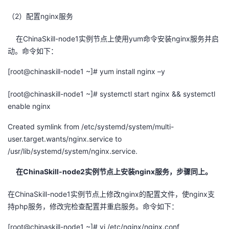
（
2
）配置
nginx
服务
在ChinaSkill-node1实例节点上使用yum命令安装nginx服务并启
动。命令如下：
[root@chinaskill-node1
~]#
yum install
nginx
–y
[root@chinaskill-node1
~]#
systemctl
start
nginx
&&
systemctl
enable
nginx
Created
symlink
from /
etc
/
systemd
/system/multi-
user.target.wants
/
nginx.service
to
/
usr
/lib/
systemd
/system/
nginx.service
.
在
ChinaSkill-node
2
实例节点上安装
nginx
服务，步骤同上。
在ChinaSkill-node1实例节点上修改nginx的配置文件，使nginx支
持php服务，修改完检查配置并重启服务。命令如下：
[root@chinaskill-node1
~]#
vi /
etc
/
nginx
/
nginx.conf