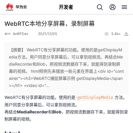
开发者
返
WebRTC本地分享屏幕，录制屏幕
回
AnRFDev
2021/12/05
5.4k+
举
报
【摘要】 WebRTC有分享屏幕的功能。使用的是getDisplayM
edia方法。用户同意分享屏幕后，可以拿到视频流。再结合Me
diaRecorder和Blob，把视频流数据存下来，就能得到录制屏
个
幕的视频。 html照例先来摆放一些元素在界面上<div id="cont
ainer"><h3>WebRTC捕捉屏幕示例 getDisplayMedia</span
我
人
></h1> <video id="...
WebRTC有分享屏幕的功能。使用的是
方法。
getDisplayMedia
的
主
用户同意分享屏幕后，可以拿到视频流。
再结合
MediaRecorder
和
Blob
，把
视频流数据存下来
，就能得到录
开
页
制屏幕的视频。
发