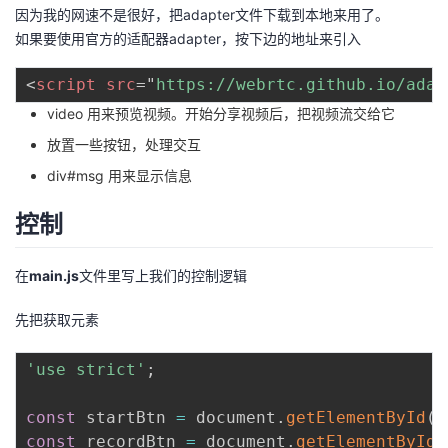
因为我的网速不是很好，把adapter文件下载到本地来用了。
我
注
的
开
如果要使用官方的适配器adapter，按下边的地址来引入
的
Programs
发
<
script
src
=
"
https://webrtc.github.io/adap
video 用来预览视频。开始分享视频后，把视频流交给它
支
者
放置一些按钮，处理交互
持
学
div#msg 用来显示信息
我
堂
控制
的
我
我
在
main.js
文件里写上我们的控制逻辑
技
的
的
我
先把获取元素
术
云
课
的
我
'use strict'
;
支
声
程
认
的
我
const
 startBtn 
=
 document
.
getElementById
(
'
const
 recordBtn 
=
 document
.
getElementById
(