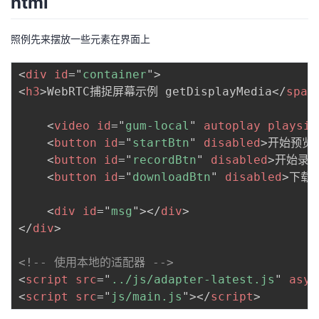
html
者
照例先来摆放一些元素在界面上
我
<
div
id
=
"
container
"
>
<
h3
>
WebRTC捕捉屏幕示例 getDisplayMedia
</
span
的
我
<
video
id
=
"
gum-local
"
autoplay
playsin
博
的
我
<
button
id
=
"
startBtn
"
disabled
>
开始预览
<
button
id
=
"
recordBtn
"
disabled
>
开始录
客
论
的
我
<
button
id
=
"
downloadBtn
"
disabled
>
下载
<
坛
圈
的
我
<
div
id
=
"
msg
"
>
</
div
>
</
div
>
子
直
的
我
<!-- 使用本地的适配器 -->
我
播
活
的
<
script
src
=
"
../js/adapter-latest.js
"
asyn
<
script
src
=
"
js/main.js
"
>
</
script
>
我
动
关
的