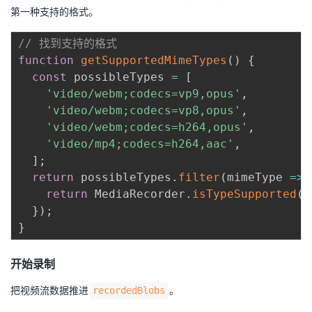
第一种支持的格式。
// 找到支持的格式
function
getSupportedMimeTypes
(
)
{
const
 possibleTypes 
=
[
'video/webm;codecs=vp9,opus'
,
'video/webm;codecs=vp8,opus'
,
'video/webm;codecs=h264,opus'
,
'video/mp4;codecs=h264,aac'
,
]
;
return
 possibleTypes
.
filter
(
mimeType
=>
return
 MediaRecorder
.
isTypeSupported
(
m
}
)
;
}
开始录制
把视频流数据推进
。
recordedBlobs