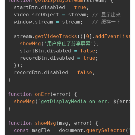
function
gotDisplayStream
(
stream
)
{
  startBtn
.
disabled 
=
true
;
  video
.
srcObject 
=
 stream
;
// 显示出来
  window
.
stream 
=
 stream
;
// 缓存一下
  stream
.
getVideoTracks
(
)
[
0
]
.
addEventListe
showMsg
(
'用户停止了分享屏幕'
)
;
    startBtn
.
disabled 
=
false
;
    recordBtn
.
disabled 
=
true
;
}
)
;
  recordBtn
.
disabled 
=
false
;
}
function
onErr
(
error
)
{
showMsg
(
`
getDisplayMedia on err: 
${
error
}
function
showMsg
(
msg
,
 error
)
{
const
 msgEle 
=
 document
.
querySelector
(
'#