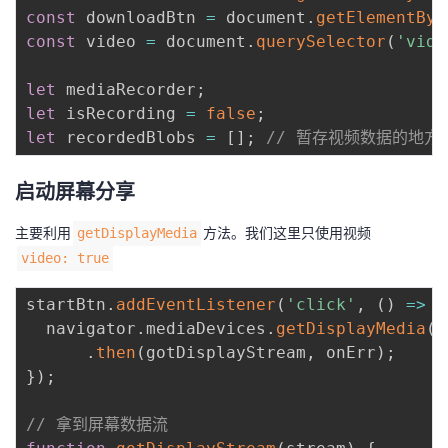
持
建
证
实
的
const
 downloadBtn 
=
 document
.
getElementByI
const
 video 
=
 document
.
querySelector
(
'vide
议
验
收
let
 mediaRecorder
;
藏
let
 isRecording 
=
false
;
let
 recordedBlobs 
=
[
]
;
// 暂存视频数据的地方
启动屏幕分享
主要利用
方法。我们这里只使用视频
getDisplayMedia
video: true
startBtn
.
addEventListener
(
'click'
,
(
)
=>
{
  navigator
.
mediaDevices
.
getDisplayMedia
(
{
.
then
(
gotDisplayStream
,
 onErr
)
;
}
)
;
// 拿到屏幕数据流