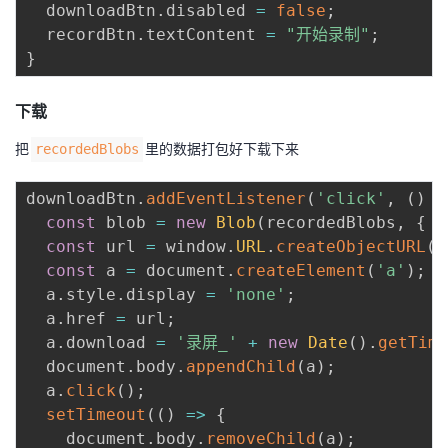
  downloadBtn
.
disabled 
=
false
;
  recordBtn
.
textContent 
=
"开始录制"
;
}
下载
把
里的数据打包好下载下来
recordedBlobs
downloadBtn
.
addEventListener
(
'click'
,
(
)
=
const
 blob 
=
new
Blob
(
recordedBlobs
,
{
 t
const
 url 
=
 window
.
URL
.
createObjectURL
(
b
const
 a 
=
 document
.
createElement
(
'a'
)
;
  a
.
style
.
display 
=
'none'
;
  a
.
href 
=
 url
;
  a
.
download 
=
'录屏_'
+
new
Date
(
)
.
getTime
  document
.
body
.
appendChild
(
a
)
;
  a
.
click
(
)
;
setTimeout
(
(
)
=>
{
    document
.
body
.
removeChild
(
a
)
;