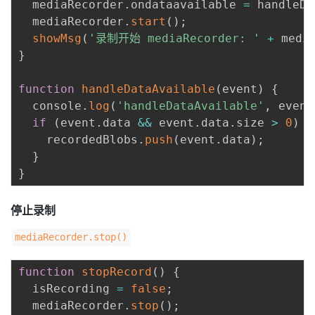
  mediaRecorder
.
ondataavailable 
=
 handleDa
  mediaRecorder
.
start
(
)
;
showMsg
(
'录制开始 mediaRecorder: '
+
 medi
}
function
handleDataAvailable
(
event
)
{
  console
.
log
(
'handleDataAvailable'
,
 event
if
(
event
.
data 
&&
 event
.
data
.
size 
>
0
)
{
    recordedBlobs
.
push
(
event
.
data
)
;
}
}
停止录制
mediaRecorder.stop()
function
stopRecord
(
)
{
  isRecording 
=
false
;
  mediaRecorder
.
stop
(
)
;