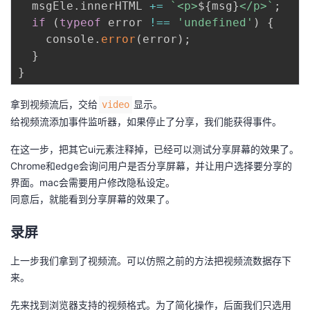
  msgEle
.
innerHTML 
+=
`
<p>
${
msg
}
</p>
`
;
if
(
typeof
 error 
!==
'undefined'
)
{
    console
.
error
(
error
)
;
}
}
拿到视频流后，交给
显示。
video
给视频流添加事件监听器，如果停止了分享，我们能获得事件。
在这一步，把其它ui元素注释掉，已经可以测试分享屏幕的效果了。
Chrome和edge会询问用户是否分享屏幕，并让用户选择要分享的
界面。mac会需要用户修改隐私设定。
同意后，就能看到分享屏幕的效果了。
录屏
上一步我们拿到了视频流。可以仿照之前的方法把
视频流数据存下
来
。
先来找到浏览器支持的视频格式。为了简化操作，后面我们只选用