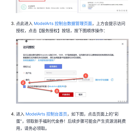
我
注
的
开
的
Programs
发
点此进入
ModelArts 控制台数据管理页面
，上方会提示访问
授权，点击【服务授权】按钮，按下图顺序操作：
支
者
持
学
我
堂
的
我
我
技
的
的
我
术
云
课
的
我
进入
ModelArts 控制台首页
，如下图，点击页面上的"彩
蛋"，领取新手福利代金券！
后续步骤可能会产生资源消耗费
支
声
程
认
的
我
用，请务必领取
。