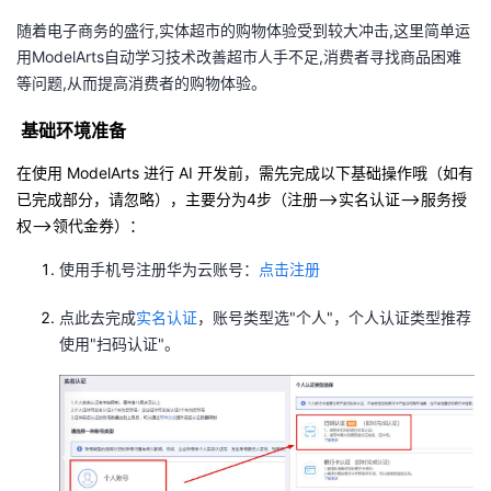
随着电子商务的盛行,实体超市的购物体验受到较大冲击,这里简单运
者
用ModelArts自动学习技术改善超市人手不足,消费者寻找商品困难
等问题,从而提高消费者的购物体验。
我
基础环境准备
的
我
在使用 ModelArts 进行 AI 开发前，需先完成以下基础操作哦（
如有
博
的
我
已完成部分，请忽略
），主要分为4步（注册–>实名认证–>服务授
权–>领代金券）：
客
论
的
我
使用手机号注册华为云账号：
点击注册
坛
圈
的
我
点此去完成
实名认证
，账号类型选"个人"，个人认证类型推荐
使用"扫码认证"。
子
直
的
我
我
播
活
的
我
动
关
的