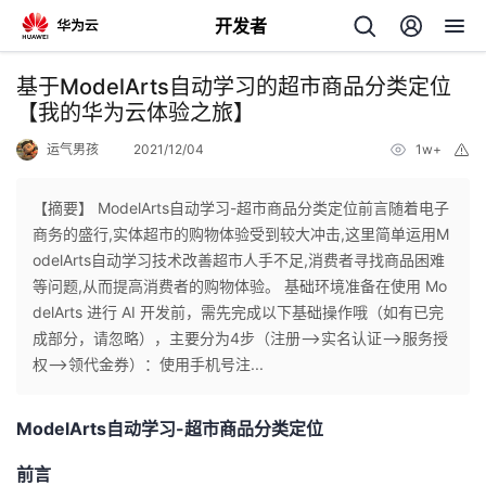
开发者
返
基于ModelArts自动学习的超市商品分类定位
回
【我的华为云体验之旅】
运气男孩
2021/12/04
1w+
举
报
【摘要】 ModelArts自动学习-超市商品分类定位前言随着电子
商务的盛行,实体超市的购物体验受到较大冲击,这里简单运用M
个
odelArts自动学习技术改善超市人手不足,消费者寻找商品困难
等问题,从而提高消费者的购物体验。 基础环境准备在使用 Mo
我
人
delArts 进行 AI 开发前，需先完成以下基础操作哦（如有已完
成部分，请忽略），主要分为4步（注册–>实名认证–>服务授
的
主
权–>领代金券）：使用手机号注...
开
页
ModelArts自动学习-超市商品分类定位
发
前言