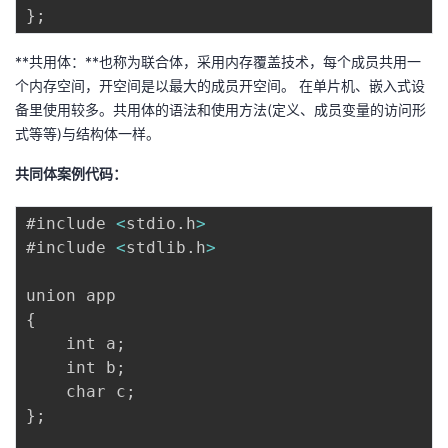
}
;
我
注
的
开
**共用体：**也称为联合体，采用内存覆盖技术，每个成员共用一
的
Programs
发
个内存空间，开空间是以最大的成员开空间。 在单片机、嵌入式设
备里使用较多。共用体的语法和使用方法(定义、成员变量的访问形
支
者
式等等)与结构体一样。
持
学
共同体案例代码：
我
堂
#include 
<
stdio
.
h
>
#include 
<
stdlib
.
h
>
的
我
我
技
的
的
我
{
    int a
;
术
云
课
的
我
    int b
;
    char c
;
支
声
程
认
的
我
}
;