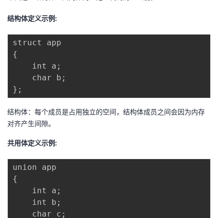
者
结构体定义示例:
我
{
的
我
    int a
;
    char b
;
博
的
我
}
;
客
论
的
我
结构体：每个成员是占用独立的空间，结构体成员之间会因为内存
对齐产生间隙。
坛
圈
的
我
共用体定义示例:
子
直
的
我
{
我
播
活
的
    int a
;
    int b
;
我
动
关
的
    char c
;