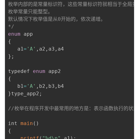
枚举内部的是常量标识符，这些常量标识符就相当于全局变量
枚举常量只能整型。

默认情况下枚举值是从0开始的，依次递增。

*/
enum
{
   a1
=
'A'
,
a2
,
a3
,
}
;
typedef 
enum
{
   b1
=
'A'
,
b2
,
b3
,
}
type_app2
;
//枚举在程序开发中最常用的地方是：表示函数执行的状态
int 
main
(
)
{
printf
(
"%d\n"
,
a1
)
;