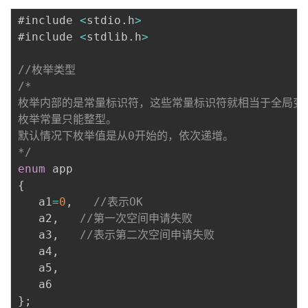
#include 
<
stdio
.
h
>
#include 
<
stdlib
.
h
>
//枚举类型
/*

枚举内部的是常量标识符，这些常量标识符就相当于全局变量
枚举常量只能整型。

默认情况下枚举值是从0开始的，依次递增。

*/
enum
{
   a1
=
0
,
//表示OK
   a2
,
//第一次空间申请失败
   a3
,
//表示第二次空间申请失败
   a4
,
   a5
,
}
;