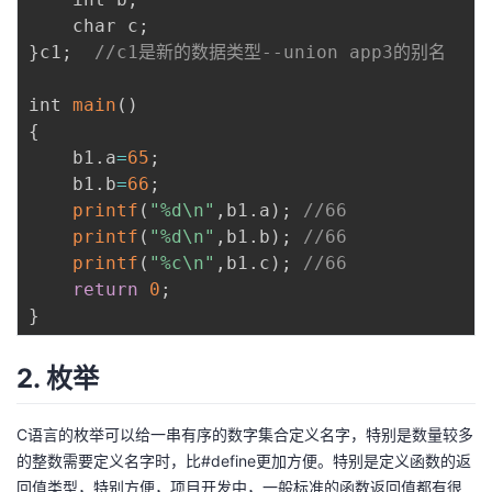
    char c
;
}
c1
;
//c1是新的数据类型--union app3的别名
int 
main
(
)
{
    b1
.
a
=
65
;
    b1
.
b
=
66
;
printf
(
"%d\n"
,
b1
.
a
)
;
//66
printf
(
"%d\n"
,
b1
.
b
)
;
//66
printf
(
"%c\n"
,
b1
.
c
)
;
//66 
return
0
;
}
2. 枚举
C语言的枚举可以给一串有序的数字集合定义名字，特别是数量较多
的整数需要定义名字时，比#define更加方便。特别是定义函数的返
回值类型，特别方便，项目开发中，一般标准的函数返回值都有很