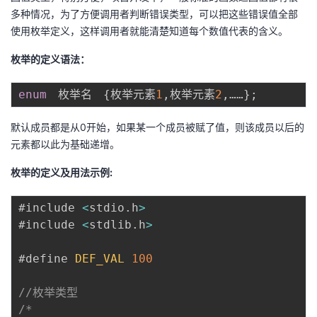
多种情况，为了方便调用者判断错误类型，可以把这些错误值全部
使用枚举定义，这样调用者就能清楚知道每个数值代表的含义。
枚举的定义语法：
enum
　枚举名　
{
枚举元素
1
,
枚举元素
2
,
……
}
;
默认成员都是从0开始，如果某一个成员被赋了值，则该成员以后的
元素都以此为基础递增。
枚举的定义及用法示例:
#include 
<
stdio
.
h
>
#include 
<
stdlib
.
h
>
#define 
DEF_VAL
100
//枚举类型
/*
