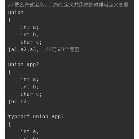
持
建
证
实
的
//匿名方式定义，只能在定义共用体的时候就定义变量
议
验
收
{
    int a
;
藏
    int b
;
    char c
;
}
a1
,
a2
,
a3
;
//定义3个变量
{
    int a
;
    int b
;
    char c
;
}
b1
,
b2
;
{
    int a
;
    int b
;