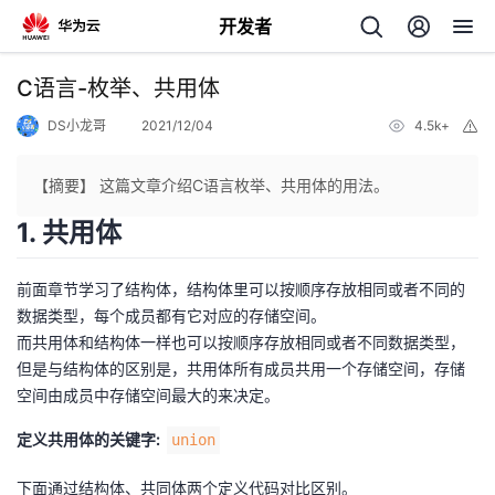
开发者
返
C语言-枚举、共用体
回
DS小龙哥
2021/12/04
4.5k+
举
报
【摘要】 这篇文章介绍C语言枚举、共用体的用法。
1. 共用体
个
前面章节学习了结构体，结构体里可以按顺序存放相同或者不同的
我
数据类型，每个成员都有它对应的存储空间。
人
而共用体和结构体一样也可以按顺序存放相同或者不同数据类型，
但是与结构体的区别是，共用体所有成员共用一个存储空间，存储
的
主
空间由成员中存储空间最大的来决定。
开
页
定义共用体的关键字:
union
发
下面通过结构体、共同体两个定义代码对比区别。