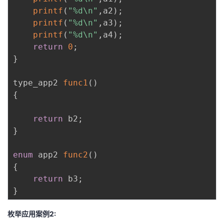
printf
(
"%d\n"
,
a2
)
;
printf
(
"%d\n"
,
a3
)
;
printf
(
"%d\n"
,
a4
)
;
return
0
;
}
type_app2 
func1
(
)
{
return
 b2
;
}
enum
 app2 
func2
(
)
{
return
 b3
;
}
枚举应用案例2: