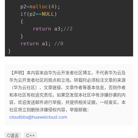
    p2
=
malloc
(
4
)
;
if
(
p2
==
NULL
)
{
return
 a3
;
//2
}
return
 a1
;
//0
}
【声明】本内容来自华为云开发者社区博主，不代表华为云及
华为云开发者社区的观点和立场。转载时必须标注文章的来源
（华为云社区）、文章链接、文章作者等基本信息，否则作者
和本社区有权追究责任。如果您发现本社区中有涉嫌抄袭的内
容，欢迎发送邮件进行举报，并提供相关证据，一经查实，本
社区将立刻删除涉嫌侵权内容，举报邮箱：
cloudbbs@huaweicloud.com
C语言
C++