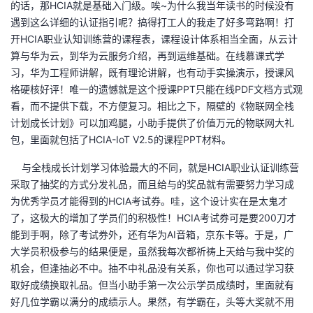
的话，那HCIA就是基础入门级。唉~为什么我当年读书的时候没有
遇到这么详细的认证指引呢？搞得打工人的我走了好多弯路啊！打
者
开HCIA职业认知训练营的课程表，课程设计体系相当全面，从云计
算与华为云，到华为云服务介绍，再到运维基础。在线慕课式学
我
习，华为工程师讲解，既有理论讲解，也有动手实操演示，授课风
格硬核好评！唯一的遗憾就是这个授课PPT只能在线PDF文档方式观
的
我
看，而不提供下载，不方便复习。相比之下，隔壁的《物联网全栈
计划成长计划》可以加鸡腿，小助手提供了价值万元的物联网大礼
博
的
我
包，里面就包括了HCIA-IoT V2.5的课程PPT材料。
客
论
的
我
与全栈成长计划学习体验最大的不同，就是HCIA职业认证训练营
采取了抽奖的方式分发礼品，而且给与的奖品就有需要努力学习成
坛
圈
的
我
为优秀学员才能得到的HCIA考试券。哇，这个设计实在是太鬼才
了，这极大的增加了学员们的积极性！HCIA考试券可是要200刀才
子
直
的
我
能到手啊，除了考试券外，还有华为AI音箱，京东卡等。于是，广
大学员积极参与的结果便是，虽然我每次都祈祷上天给与我中奖的
我
播
活
的
机会，但逢抽必不中。抽不中礼品没有关系，你也可以通过学习获
取好成绩换取礼品。但当小助手第一次公示学员成绩时，里面就有
我
动
关
的
好几位学霸以满分的成绩示人。果然，有学霸在，头等大奖就不用