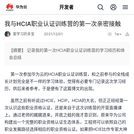
开发者
返
我与HCIA职业认证训练营的第一次亲密接触
回
爱学习的多宝
2021/12/01
1w+
举
报
【摘要】 记录我的第一次HCIA职业认证训练营的学习经历和体
会总结
个
第一次参加华为云的HCIA职业认证训练营，和之前参与的全栈成
长计划完全是不一样的学习体验，觉得有必要专门记录这次学习经
我
人
历，供后来者参考，于是便有了这篇博文的出现。
的
虽然之前有听说过HCIE，HCIP，HCIA的大名，但正正经经第一
主
次认识这些职业资格认证，还是来自于这次训练营的开营直播课
上。通过老师的娓娓道来，井底之蛙的我才意识到，原来华为公司
开
页
构建出一个完整的职业资格认证生态体系，工程师可以依照自己的
职业发展路径选择相应的职业资格认证。如果把HCIE比作专家大神
发