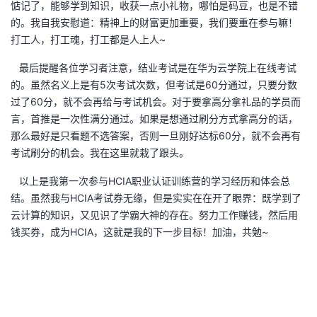
惦记了，能够学到知识，收获一点小礼物，哪怕是码豆，也是不错
我
注
的
开
的。我自我安慰道：精神上的财富更加重要，我们要重在参与嘛！
打工人，打工魂，打工都是人上人~
的
Programs
发
最后提醒各位学习者注意，结业考试是在华为云学院上在线考试
支
的。虽然名义上是有5次考试次数，但考试是60分通过，只要分数
者
过了60分，就不会再给与考试机会。对于要拿高分拿礼品的学员而
持
言，首推是一次性满分通过。如果是想通过刷分方式拿高分的话，
学
那么最好是只看题不选答案，否则一旦刚好达标60分，就不会再有
考试刷分的机会。我在这里就栽了跟头。
我
堂
以上是我第一次参与HCIA职业认证训练营的学习经历和体会总
的
我
我
结。虽然我与HCIA考试券无缘，但是实实在在开了眼界：既学到了
云计算的知识，又见识了学霸大神的存在。努力工作赚钱，然后用
技
的
的
我
钱买券，成为HCIA，这就是我的下一步目标！加油，共勉~
术
云
课
的
我
支
声
程
认
的
我