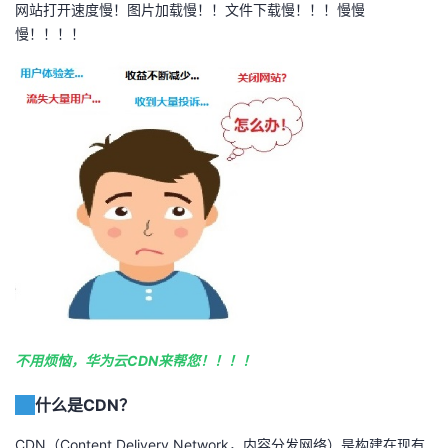
网站打开速度慢！图片加载慢！！文件下载慢！！！慢慢
者
慢！！！！
我
的
我
博
的
我
客
论
的
我
坛
圈
的
我
子
直
的
我
不用烦恼，华为云CDN来帮您！！！！
我
播
活
的
什么是CDN？
我
动
关
的
CDN（Content Delivery Network，内容分发网络）是构建在现有