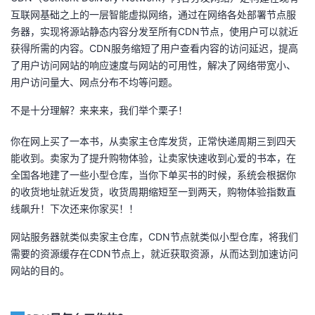
我
注
互联网基础之上的一层智能虚拟网络，通过在网络各处部署节点服
的
开
务器，实现将源站静态内容分发至所有CDN节点，使用户可以就近
获得所需的内容。CDN服务缩短了用户查看内容的访问延迟，提高
的
Programs
发
了用户访问网站的响应速度与网站的可用性，解决了网络带宽小、
用户访问量大、网点分布不均等问题。
支
者
不是十分理解？来来来，我们举个栗子！
持
学
你在网上买了一本书，从卖家主仓库发货，正常快递周期三到四天
我
堂
能收到。卖家为了提升购物体验，让卖家快速收到心爱的书本，在
全国各地建了一些小型仓库，当你下单买书的时候，系统会根据你
的
我
我
的收货地址就近发货，收货周期缩短至一到两天，购物体验指数直
线飙升！下次还来你家买！！
技
的
的
我
网站服务器就类似卖家主仓库，CDN节点就类似小型仓库，将我们
需要的资源缓存在CDN节点上，就近获取资源，从而达到加速访问
术
云
课
的
我
网站的目的。
支
声
程
认
的
我