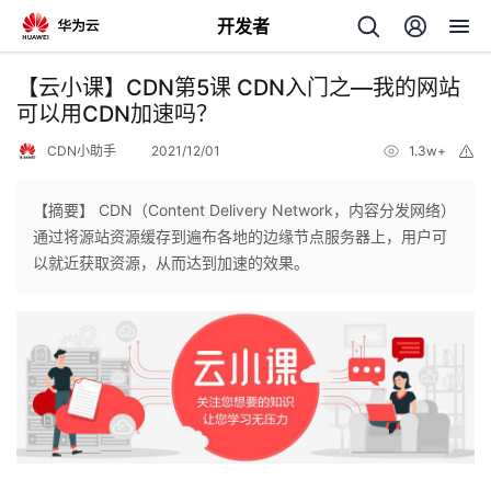
开发者
返
【云小课】CDN第5课 CDN入门之—我的网站
回
可以用CDN加速吗？
CDN小助手
2021/12/01
1.3w+
举
报
【摘要】 CDN（Content Delivery Network，内容分发网络）
通过将源站资源缓存到遍布各地的边缘节点服务器上，用户可
个
以就近获取资源，从而达到加速的效果。
我
人
的
主
开
页
发