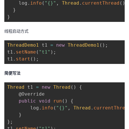
    log
.
info
(
"{}"
,
Thread
.
currentThread
(
)
.
者
}
}
我
线程启动方式
的
我
ThreadDemo1
 t1 
=
new
ThreadDemo1
(
)
;
t1
博
的
我
.
setName
(
"t1"
)
;
t1
.
start
(
)
;
客
论
的
我
简便写法
坛
圈
的
我
Thread
 t1 
=
new
Thread
(
)
{
子
直
的
我
@Override
public
void
run
(
)
{
我
播
活
的
        log
.
info
(
"{}"
,
Thread
.
currentThrea
}
我
动
关
的
}
;
t1
.
setName
(
"t1"
)
;