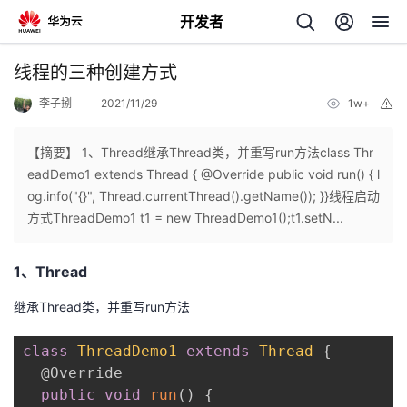
开发者
返
线程的三种创建方式
回
李子捌
2021/11/29
1w+
举
报
【摘要】 1、Thread继承Thread类，并重写run方法class Thr
eadDemo1 extends Thread { @Override public void run() { l
og.info("{}", Thread.currentThread().getName()); }}线程启动
个
方式ThreadDemo1 t1 = new ThreadDemo1();t1.setN...
我
人
1、Thread
的
主
继承Thread类，并重写run方法
开
页
class
ThreadDemo1
extends
Thread
{
@Override
发
public
void
run
(
)
{