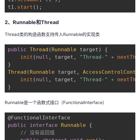
我
注
的
开
t1
.
start
(
)
;
的
2、Runnable和Thread
Programs
发
Thread类的构造函数支持传入Runnable的实现类
支
者
public
Thread
(
Runnable
 target
)
{
持
学
init
(
null
,
 target
,
"Thread-"
+
nextThr
}
我
堂
Thread
(
Runnable
 target
,
AccessControlConte
init
(
null
,
 target
,
"Thread-"
+
nextThr
的
我
我
}
技
的
的
我
Runnable是一个函数式接口（FunctionalInterface）
术
云
课
的
我
@FunctionalInterface
public
interface
Runnable
{
支
声
程
认
的
我
// 没有返回值