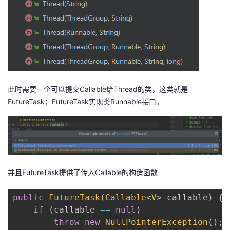
此时需要一个可以提交Callable给Thread的类，这类就是
FutureTask；FutureTask实现类Runnable接口。
并且FutureTask提供了传入Callable的构造函数
public
FutureTask
(
Callable
<
V
>
 callable
)
{
if
(
callable 
==
null
)
throw
new
NullPointerException
(
)
;