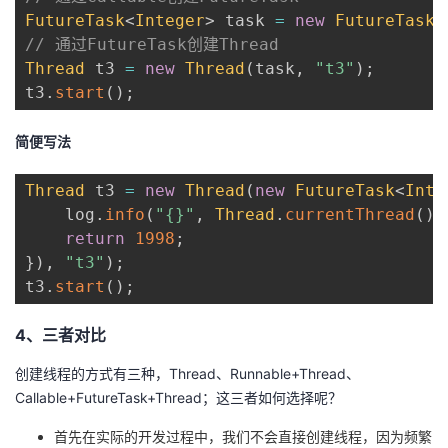
FutureTask
<
Integer
>
 task 
=
new
FutureTask
(
// 通过FutureTask创建Thread
Thread
 t3 
=
new
Thread
(
task
,
"t3"
)
;
t3
.
start
(
)
;
简便写法
Thread
 t3 
=
new
Thread
(
new
FutureTask
<
Inte
    log
.
info
(
"{}"
,
Thread
.
currentThread
(
)
.
return
1998
;
}
)
,
"t3"
)
;
t3
.
start
(
)
;
4、三者对比
创建线程的方式有三种，Thread、Runnable+Thread、
Callable+FutureTask+Thread；这三者如何选择呢？
首先在实际的开发过程中，我们不会直接创建线程，因为频繁