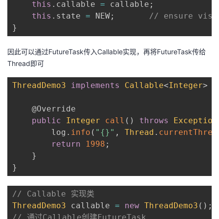
this
.
callable 
=
 callable
;
this
.
state 
=
 NEW
;
// ensure visi
}
因此可以通过FutureTask传入Callable实现，再将FutureTask传给
Thread即可
ThreadDemo3
implements
Callable
<
Integer
>
{
@Override
public
Integer
call
(
)
throws
Exception
        log
.
info
(
"{}"
,
Thread
.
currentThrea
return
1998
;
}
}
// Callable 实现类
ThreadDemo3
 callable 
=
new
ThreadDemo3
(
)
;
// 通过Callable创建FutureTask