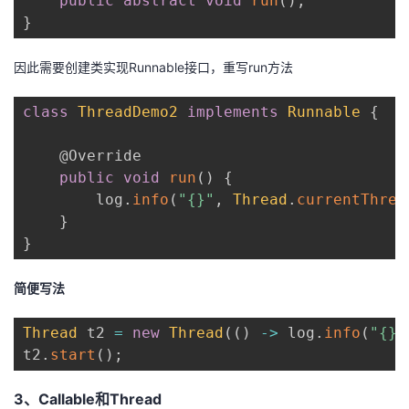
public
abstract
void
run
(
)
;
持
建
证
实
的
}
议
验
收
因此需要创建类实现Runnable接口，重写run方法
藏
class
ThreadDemo2
implements
Runnable
{
@Override
public
void
run
(
)
{
        log
.
info
(
"{}"
,
Thread
.
currentThrea
}
}
简便写法
Thread
 t2 
=
new
Thread
(
(
)
->
 log
.
info
(
"{}"
t2
.
start
(
)
;
3、Callable和Thread