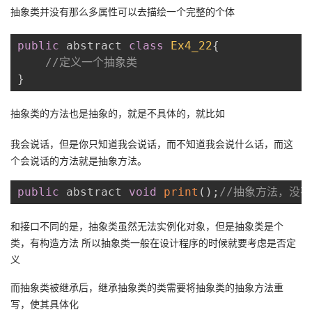
抽象类并没有那么多属性可以去描绘一个完整的个体
public
 abstract 
class
Ex4_22
{
//定义一个抽象类
}
抽象类的方法也是抽象的，就是不具体的，就比如
我会说话，但是你只知道我会说话，而不知道我会说什么话，而这
个会说话的方法就是抽象方法。
public
 abstract 
void
print
(
)
;
//抽象方法，没有
和接口不同的是，抽象类虽然无法实例化对象，但是抽象类是个
类，有构造方法 所以抽象类一般在设计程序的时候就要考虑是否定
义
而抽象类被继承后，继承抽象类的类需要将抽象类的抽象方法重
写，使其具体化