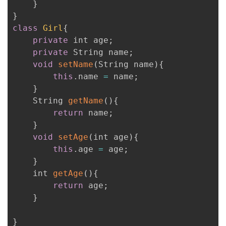
}
}
class
Girl
{
private
 int age
;
private
 String name
;
void
setName
(
String name
)
{
this
.
name 
=
 name
;
}
    String 
getName
(
)
{
return
 name
;
}
void
setAge
(
int age
)
{
this
.
age 
=
 age
;
}
    int 
getAge
(
)
{
return
 age
;
}
}