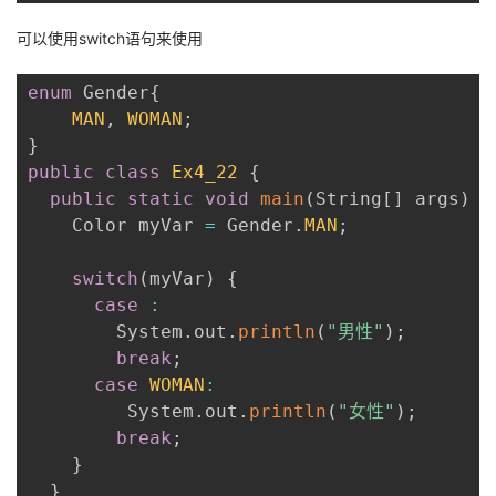
可以使用switch语句来使用
enum
 Gender
{
MAN
,
WOMAN
;
}
public
class
Ex4_22
{
public
static
void
main
(
String
[
]
 args
)
{
    Color myVar 
=
 Gender
.
MAN
;
switch
(
myVar
)
{
case
:
        System
.
out
.
println
(
"男性"
)
;
break
;
case
WOMAN
:
         System
.
out
.
println
(
"女性"
)
;
break
;
}
}