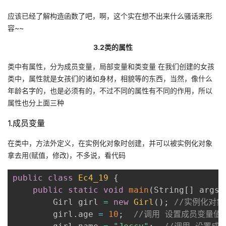
应该已经了解构造函数了吧，啊，这个实在想不出来什么骚话来形
容~~
3.2类的属性
类中有属性，分为成员变量，局部变量和类变量 在我们创建的女孩
类中，属性就是女孩们的诸如身材，相貌等的东西，当然，像什么
年龄名字的，也是必须有的，不过不同的属性有不同的作用，所以
属性也分上面三种
1.成员变量
在类中，方法外定义，在实例化对象时创建，并可以被实例化对象
拿去用(赋值，修改)，不多说，看代码
public
class
Ec4_19
{
public
static
void
main
(
String
[
]
 args
)
        Girl girl 
=
new
Girl
(
)
;
//实例化对象
        girl
.
age 
=
10
;
//调用 设置成员变量值