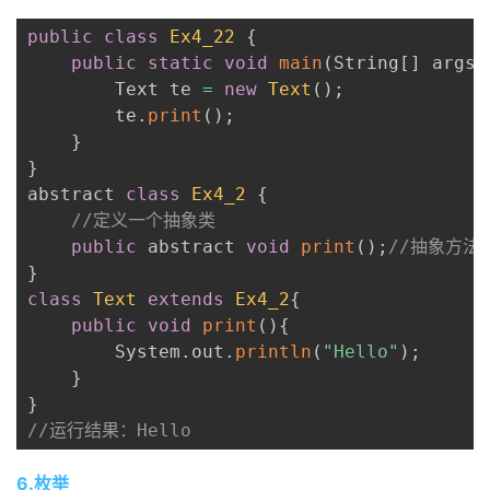
public
class
Ex4_22
{
public
static
void
main
(
String
[
]
 args
)
        Text te 
=
new
Text
(
)
;
        te
.
print
(
)
;
}
}
abstract 
class
Ex4_2
{
//定义一个抽象类
public
 abstract 
void
print
(
)
;
//抽象方法
}
class
Text
extends
Ex4_2
{
public
void
print
(
)
{
        System
.
out
.
println
(
"Hello"
)
;
}
}
//运行结果：Hello
6.枚举