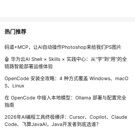
热门推荐
码道+MCP，让AI自动操作Photoshop来给我们PS图片
🤖 华为云AI Shell × Skills × 实践中心：从“学”到“用”的全
链路智能部署运维体验
OpenCode 安装全攻略：4 种方式覆盖 Windows、macO
S、Linux
在 OpenCode 中接入本地模型：Ollama 部署与配置完全
指南
2026年AI编程工具终极横评：Cursor、Copilot、Claude
Code、飞算JavaAI，Java开发者到底选谁？