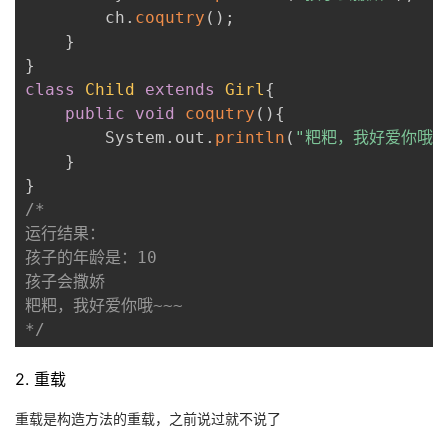
        ch
.
coqutry
(
)
;
}
}
class
Child
extends
Girl
{
public
void
coqutry
(
)
{
        System
.
out
.
println
(
"粑粑，我好爱你哦~~
}
}
/*

运行结果：

孩子的年龄是：10

孩子会撒娇

粑粑，我好爱你哦~~~

*/
2. 重载
重载是构造方法的重载，之前说过就不说了