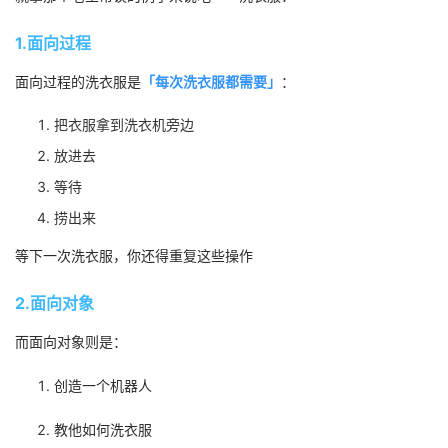
者
1.面向过程
面向过程的洗衣服是
「
每次洗衣服都需要
」
：
我
把衣服拿到洗衣机旁边
的
我
放进去
博
的
我
等待
捞出来
客
论
的
我
等下一次洗衣服，你还得重复这些操作
坛
圈
的
我
2.面向对象
子
直
的
我
而面向对象则是：
我
播
活
的
创造一个机器人
我
动
关
的
教他如何洗衣服