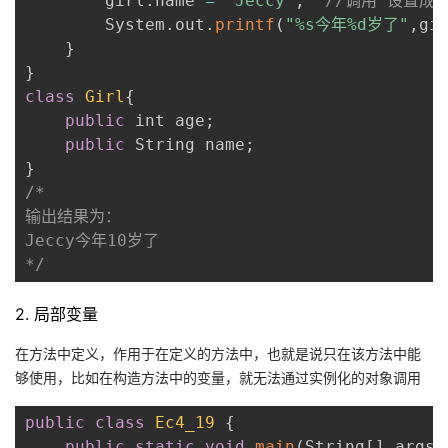
        girl
.
name 
=
"Jeccy"
;
//调用 设置成
        System
.
out
.
printf
(
"%s今年%d岁了"
,
gi
}
}
class
Girl
{
public
 int age
;
public
 String name
;
}
/*

输出结果为：

Jeccy今年10岁了

*/
2. 局部变量
在方法中定义，作用于在定义的方法中，也就是说只在该方法中能
够使用，比如在构造方法中的变量，就无法通过实例化的对象调用
public
class
Ec4_19
{
public
static
void
main
(
String
[
]
 args
)