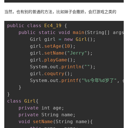
当然，也有别的普通的方法，比如妹子会撒娇，会打游戏之类的
public
class
Ec4_19
{
public
static
void
main
(
String
[
]
 args
)
        Girl girl 
=
new
Girl
(
)
;
        girl
.
setAge
(
10
)
;
        girl
.
setName
(
"Jerry"
)
;
        girl
.
playGame
(
)
;
        System
.
out
.
println
(
""
)
;
        girl
.
coqutry
(
)
;
        System
.
out
.
printf
(
"%s今年%d岁了"
,
 g
}
}
class
Girl
{
private
 int age
;
private
 String name
;
void
setName
(
String name
)
{