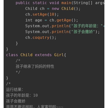
public
static
void
main
(
String
[
]
 args
)
        Child ch 
=
new
Child
(
)
;
        ch
.
setAge
(
10
)
;
        int age 
=
 ch
.
getAge
(
)
;
        System
.
out
.
println
(
"孩子的年龄是："
+
a
        System
.
out
.
println
(
"孩子会撒娇"
)
;
        ch
.
coqutry
(
)
;
}
}
class
Child
extends
Girl
{
/*

    孩子继承了妈妈的特性

    */
}
/*

运行结果：

孩子的年龄是：10

孩子会撒娇

哥哥不要这样啦，人家害怕啦~~~
