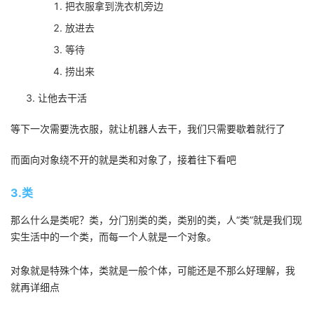
把衣服拿到洗衣机旁边
我
注
的
开
放进去
的
Programs
发
等待
捞出来
支
者
让他去干活
持
学
等下一次需要洗衣服，就让机器人去干，我们只需要歇着就行了
我
堂
而面向对象绕不开的就是类和对象了，接着往下看吧
的
我
我
3.类
技
的
那么什么是类呢？类，分门别类的类，类别的类，人“类”就是我们现
的
我
实生活中的一个类，而每一个人就是一个对象。
术
云
课
的
我
对象就是特殊个体，类就是一般个体，可能还是不那么好理解，我
支
声
就再详细点
程
认
的
我