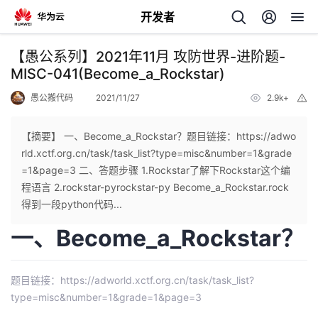
开发者
返
【愚公系列】2021年11月 攻防世界-进阶题-
回
MISC-041(Become_a_Rockstar)
愚公搬代码
2021/11/27
2.9k+
举
报
【摘要】 一、Become_a_Rockstar？题目链接：https://adwo
rld.xctf.org.cn/task/task_list?type=misc&number=1&grade
个
=1&page=3 二、答题步骤 1.Rockstar了解下Rockstar这个编
程语言 2.rockstar-pyrockstar-py Become_a_Rockstar.rock
我
人
得到一段python代码...
一、Become_a_Rockstar？
的
主
开
页
题目链接：
https://adworld.xctf.org.cn/task/task_list?
type=misc&number=1&grade=1&page=3
发