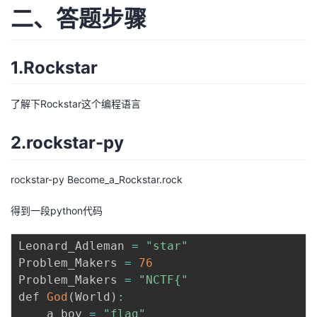
二、答题步骤
者
我
1.Rockstar
的
我
了解下Rockstar这个编程语言
博
的
我
2.rockstar-py
客
论
的
我
rockstar-py Become_a_Rockstar.rock
坛
圈
的
我
得到一段python代码
子
直
的
我
Leonard_Adleman 
=
"star"
Problem_Makers 
=
76
我
播
活
的
Problem_Makers 
=
"NCTF{"
def 
God
(
World
)
:
我
动
关
的
    a_boy 
=
"flag"