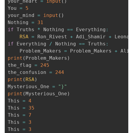
your_heart 
=
input
(
)
持
建
证
实
的
You 
=
5
your_mind 
=
input
(
)
议
验
收
Nothing 
=
31
if
 Truths 
*
 Nothing 
==
 Everything
:
藏
RSA
=
 Ron_Rivest 
+
 Adi_Shamir 
+
if
 Everything 
/
 Nothing 
==
 Truths
:
    Problem_Makers 
=
 Problem_Makers 
+
 Alic
print
(
Problem_Makers
)
the_flag 
=
245
the_confusion 
=
244
print
(
RSA
)
Mysterious_One 
=
"}"
print
(
Mysterious_One
)
This 
=
4
This 
=
35
This 
=
7
This 
=
3
This 
=
3