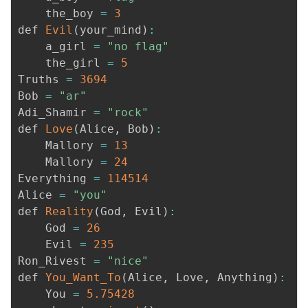
    the_boy 
=
3
我
注
的
开
def 
Evil
(
your_mind
)
:
    a_girl 
=
"no flag"
的
Programs
发
    the_girl 
=
5
Truths 
=
3694
支
者
Bob 
=
"ar"
Adi_Shamir 
=
"rock"
持
学
def 
Love
(
Alice
,
 Bob
)
:
    Mallory 
=
13
我
堂
    Mallory 
=
24
Everything 
=
114514
的
我
我
Alice 
=
"you"
def 
Reality
(
God
,
 Evil
)
:
技
的
的
我
    God 
=
26
    Evil 
=
235
术
云
课
的
我
Ron_Rivest 
=
"nice"
def 
You_Want_To
(
Alice
,
 Love
,
 Anything
)
:
支
声
程
认
的
我
    You 
=
5.75428