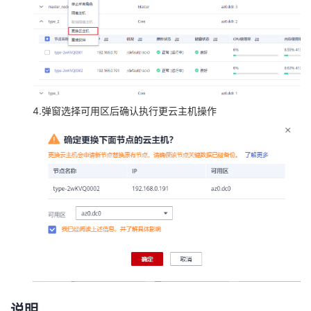
持
建
证
实
的
议
验
收
藏
4.弹窗选择可用区后确认执行更云主机操作
说明