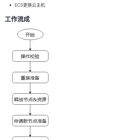
ECS更换云主机
者
工作流成
我
的
我
博
的
我
客
论
的
我
坛
圈
的
我
子
直
的
我
我
播
活
的
我
动
关
的