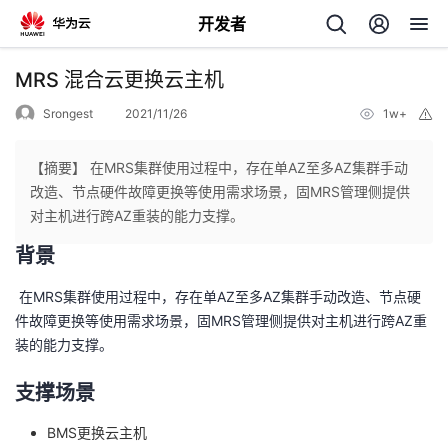
开发者
返
MRS 混合云更换云主机
回
Srongest
2021/11/26
1w+
举
报
【摘要】 在MRS集群使用过程中，存在单AZ至多AZ集群手动
改造、节点硬件故障更换等使用需求场景，固MRS管理侧提供
对主机进行跨AZ重装的能力支撑。
个
背景
我
人
​ 在MRS集群使用过程中，存在单AZ至多AZ集群手动改造、节点硬
件故障更换等使用需求场景，固MRS管理侧提供对主机进行跨AZ重
的
主
装的能力支撑。
开
页
支撑场景
发
BMS更换云主机