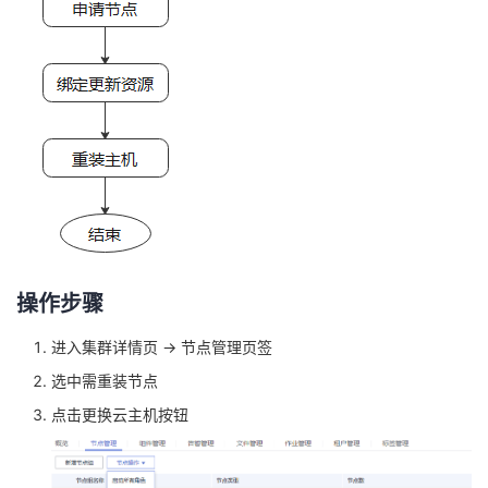
我
注
的
开
的
Programs
发
支
者
持
学
我
堂
的
我
我
操作步骤
技
的
的
我
进入集群详情页 -> 节点管理页签
选中需重装节点
术
云
课
的
我
点击更换云主机按钮
支
声
程
认
的
我