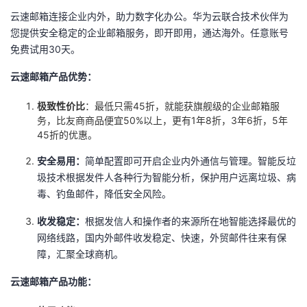
云速邮箱连接企业内外，助力数字化办公。华为云联合技术伙伴为
的
Programs
发
者
您提供安全稳定的企业邮箱服务，即开即用，通达海外。任意账号
免费试用30天。
支
者
我
云速邮箱产品优势：
持
学
的
我
极致性价比
：最低只需45折，就能获旗舰级的企业邮箱服
务，比友商商品便宜50%以上，更有1年8折，3年6折，5年
我
堂
博
的
我
45折的优惠。
的
我
客
论
的
我
我
安全易用：
简单配置即可开启企业内外通信与管理。智能反垃
圾技术根据发件人各种行为智能分析，保护用户远离垃圾、病
技
的
坛
圈
的
我
的
我
毒、钓鱼邮件，降低安全风险。
术
云
收发稳定：
根据发信人和操作者的来源所在地智能选择最优的
子
直
的
我
课
的
我
网络线路，国内外邮件收发稳定、快速，外贸邮件往来有保
支
声
障，汇聚全球商机。
播
活
的
程
认
的
我
云速邮箱产品功能：
持
建
动
关
证
实
的