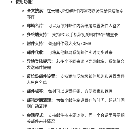
使用功能：
议
注
验
收
全文搜索：
在云端可根据邮件内容或收发信息快速搜索
邮件
藏
邮箱名片：
可以为每封邮件内容结尾设置发件人签名
多终端支持：
支持PC及手机常见的邮件客户端登录
附件支持：
普通附件最大支持70MB
邮件代收：
可将其他邮局系统邮件实时同步过来
异地登陆提示：
若多个不同来源IP登录邮箱，系统将会
发送邮件提醒
反垃圾邮件设置：
支持添加反垃圾邮件规则和设置发件
人黑白名单
邮件标签：
每封可以设置标签，方便搜索和管理
邮箱定期清理：
为每个邮件箱设置存放时间，超过时间
则自动清理
会话模式：
支持邮件按主题浏览，同一个会话里展示相
关邮件来往情况