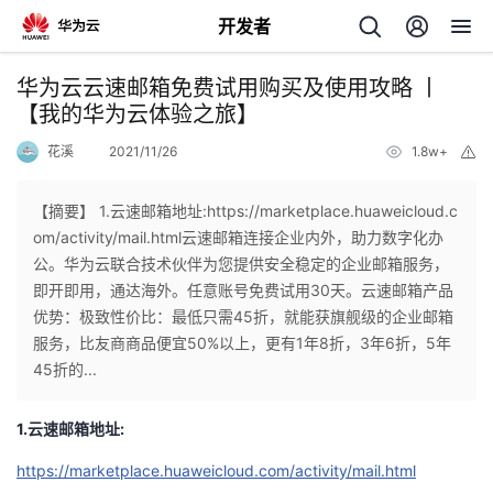
开发者
返
华为云云速邮箱免费试用购买及使用攻略 丨
回
【我的华为云体验之旅】
花溪
2021/11/26
1.8w+
举
报
【摘要】 1.云速邮箱地址:https://marketplace.huaweicloud.c
om/activity/mail.html云速邮箱连接企业内外，助力数字化办
个
公。华为云联合技术伙伴为您提供安全稳定的企业邮箱服务，
即开即用，通达海外。任意账号免费试用30天。云速邮箱产品
我
人
优势：极致性价比：最低只需45折，就能获旗舰级的企业邮箱
服务，比友商商品便宜50%以上，更有1年8折，3年6折，5年
我
的
主
45折的...
我
的
开
页
1.云速邮箱地址:
https://marketplace.huaweicloud.com/activity/mail.html
我
的
开
发