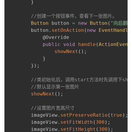
}
//创建一个按钮事件，查看下一张图片。
Button
 button 
=
new
Button
(
"向后翻页
        button
.
setOnAction
(
new
EventHandle
@Override
public
void
handle
(
ActionEvent
showNext
(
)
;
}
}
)
;
//类初始化后，调用start方法时先调用下show
//默认显示第一张图片
showNext
(
)
;
//设置图片宽高尺寸
        imageView
.
setPreserveRatio
(
true
)
;
        imageView
.
setFitWidth
(
300
)
;
        imageView
.
setFitHeight
(
300
)
;