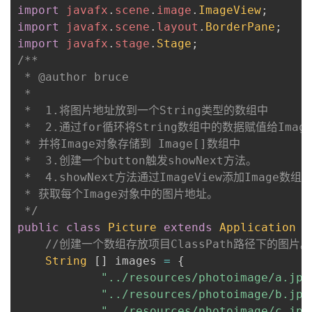
import
javafx
.
scene
.
image
.
ImageView
;
我
注
的
开
import
javafx
.
scene
.
layout
.
BorderPane
;
import
javafx
.
stage
.
Stage
;
的
Programs
发
/**

 * @author bruce

支
者
 *

 *  1.将图片地址放到一个String类型的数组中

持
学
 *  2.通过for循环将String数组中的数据赋值给Image
 * 并将Image对象存储到 Image[]数组中

我
堂
 *  3.创建一个button触发showNext方法。

 *  4.showNext方法通过ImageView添加Image数组
的
我
我
 * 获取每个Image对象中的图片地址。

 */
技
的
的
我
public
class
Picture
extends
Application
{
//创建一个数组存放项目ClassPath路径下的图片。
术
云
课
的
我
String
[
]
 images 
=
{
"../resources/photoimage/a.jpg
支
声
程
认
的
我
"../resources/photoimage/b.jpg
"../resources/photoimage/c.jpg