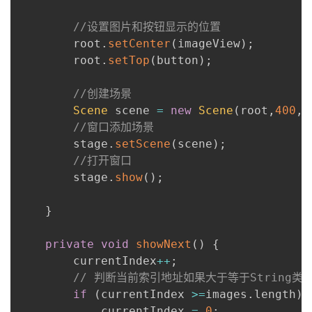
//设置图片和按钮显示的位置
        root
.
setCenter
(
imageView
)
;
        root
.
setTop
(
button
)
;
//创建场景
Scene
 scene 
=
new
Scene
(
root
,
400
,
4
//窗口添加场景
        stage
.
setScene
(
scene
)
;
//打开窗口
        stage
.
show
(
)
;
}
private
void
showNext
(
)
{
        currentIndex
++
;
// 判断当前索引地址如果大于等于String
if
(
currentIndex 
>=
images
.
length
)
            currentIndex 
=
0
;