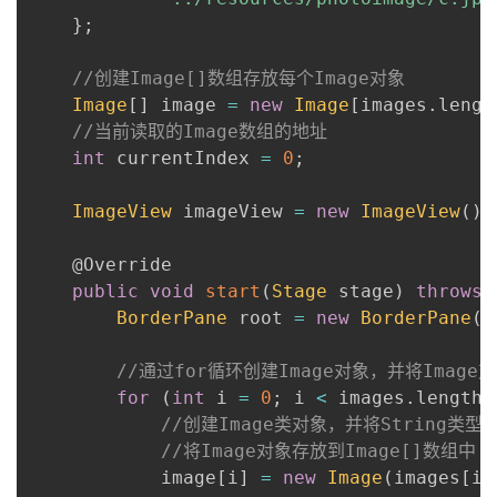
持
建
证
实
的
}
;
议
验
收
//创建Image[]数组存放每个Image对象
Image
[
]
 image 
=
new
Image
[
images
.
lengt
藏
//当前读取的Image数组的地址
int
 currentIndex 
=
0
;
ImageView
 imageView 
=
new
ImageView
(
)
;
@Override
public
void
start
(
Stage
 stage
)
throws
BorderPane
 root 
=
new
BorderPane
(
)
//通过for循环创建Image对象，并将Image对
for
(
int
 i 
=
0
;
 i 
<
 images
.
length
;
//创建Image类对象，并将String类型
//将Image对象存放到Image[]数组中
            image
[
i
]
=
new
Image
(
images
[
i
]