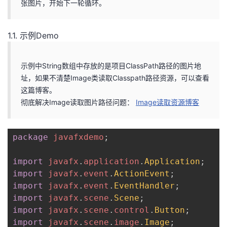
张图片，开始下一轮循环。
者
1.1. 示例Demo
我
示例中String数组中存放的是项目ClassPath路径的图片地
的
我
址，如果不清楚Image类读取Classpath路径资源，可以查看
这篇博客。
博
的
我
彻底解决Image读取图片路径问题：
Image读取资源博客
客
论
的
我
package
javafxdemo
;
坛
圈
的
我
import
javafx
.
application
.
Application
;
子
直
的
我
import
javafx
.
event
.
ActionEvent
;
import
javafx
.
event
.
EventHandler
;
我
播
活
的
import
javafx
.
scene
.
Scene
;
import
javafx
.
scene
.
control
.
Button
;
我
动
关
的
import
javafx
.
scene
.
image
.
Image
;