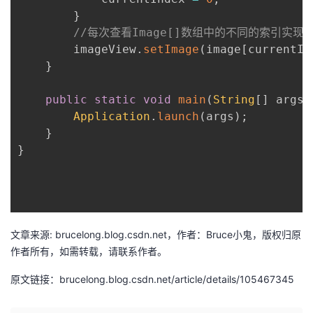
}
//每次查看Image[]数组中的不同的索引实现
        imageView
.
setImage
(
image
[
currentIn
}
public
static
void
main
(
String
[
]
 args
)
Application
.
launch
(
args
)
;
}
}
文章来源: brucelong.blog.csdn.net，作者：Bruce小鬼，版权归原
作者所有，如需转载，请联系作者。
原文链接：brucelong.blog.csdn.net/article/details/105467345